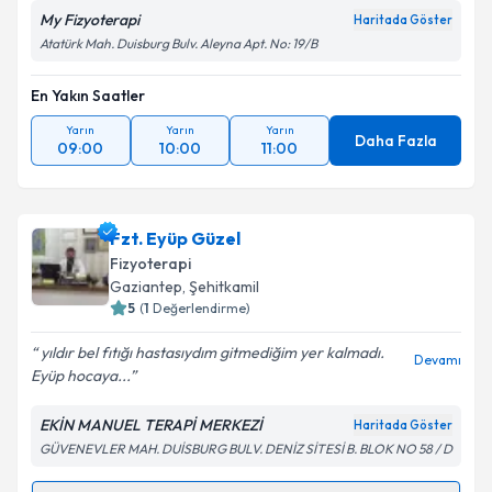
My Fizyoterapi
Haritada Göster
Atatürk Mah. Duisburg Bulv. Aleyna Apt. No: 19/B
En Yakın Saatler
Yarın
Yarın
Yarın
Daha Fazla
09:00
10:00
11:00
Fzt. Eyüp Güzel
Fizyoterapi
Gaziantep
, Şehitkamil
5
(
1
Değerlendirme)
yıldır bel fıtığı hastasıydım gitmediğim yer kalmadı.
Devamı
Eyüp hocaya...
EKİN MANUEL TERAPİ MERKEZİ
Haritada Göster
GÜVENEVLER MAH. DUİSBURG BULV. DENİZ SİTESİ B. BLOK NO 58 / D