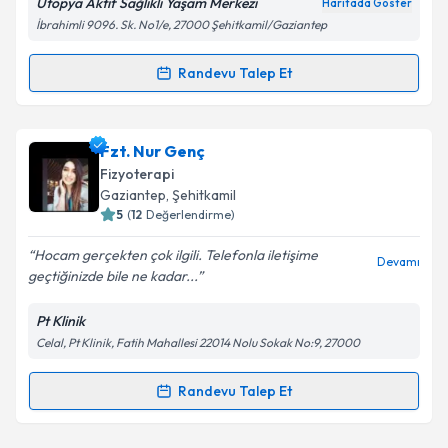
Ütopya Aktif Sağlıklı Yaşam Merkezi
Haritada Göster
İbrahimli 9096. Sk. No1/e, 27000 Şehitkamil/Gaziantep
Kişisel verilerimin işlenmesine ilişkin
Aydınlatma
Randevu Talep Et
Randevu Takvimi Talebi
Metni
'ni okudum ve kişisel verilerimin belirtilen
kapsamda işlenmesini kabul ediyorum.
Fzt. Özge Özer
için randevu takvimi talebi oluşturun.
Fzt. Nur Genç
Size bu uzmandan randevu almanız için bir takvim
Takvim Talebini Gönder
Fizyoterapi
hazırlandığında e-posta ile bilgilendireceğiz.
Gaziantep
, Şehitkamil
5
(
12
Değerlendirme)
E-posta Adresiniz
Hocam gerçekten çok ilgili. Telefonla iletişime
Devamı
geçtiğinizde bile ne kadar...
Pt Klinik
Kişisel verilerimin işlenmesine ilişkin
Aydınlatma
Celal, Pt Klinik, Fatih Mahallesi 22014 Nolu Sokak No:9, 27000
Metni
'ni okudum ve kişisel verilerimin belirtilen
kapsamda işlenmesini kabul ediyorum.
Randevu Talep Et
Randevu Takvimi Talebi
Takvim Talebini Gönder