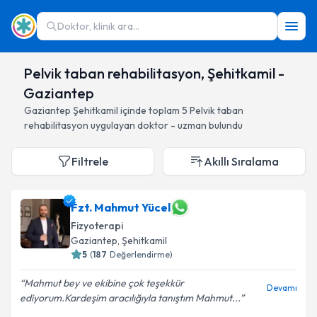
Doktor, klinik ara...
Pelvik taban rehabilitasyon, Şehitkamil -
Gaziantep
Gaziantep
Şehitkamil
içinde toplam
5
Pelvik taban
rehabilitasyon
uygulayan doktor - uzman bulundu
Filtrele
Akıllı Sıralama
Fzt. Mahmut Yücel
Fizyoterapi
Gaziantep
, Şehitkamil
5
(
187
Değerlendirme)
Mahmut bey ve ekibine çok teşekkür
Devamı
ediyorum.Kardeşim aracılığıyla tanıştım Mahmut...