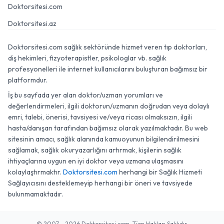
Doktorsitesi.com
Doktorsitesi.az
Doktorsitesi.com sağlık sektöründe hizmet veren tıp doktorları,
diş hekimleri, fizyoterapistler, psikologlar vb. sağlık
profesyonelleri ile internet kullanıcılarını buluşturan bağımsız bir
platformdur.
İş bu sayfada yer alan doktor/uzman yorumları ve
değerlendirmeleri, ilgili doktorun/uzmanın doğrudan veya dolaylı
emri, talebi, önerisi, tavsiyesi ve/veya ricası olmaksızın, ilgili
hasta/danışan tarafından bağımsız olarak yazılmaktadır. Bu web
sitesinin amacı, sağlık alanında kamuoyunun bilgilendirilmesini
sağlamak, sağlık okuryazarlığını artırmak, kişilerin sağlık
ihtiyaçlarına uygun en iyi doktor veya uzmana ulaşmasını
kolaylaştırmaktır.
Doktorsitesi.com
herhangi bir Sağlık Hizmeti
Sağlayıcısını desteklemeyip herhangi bir öneri ve tavsiyede
bulunmamaktadır.
© 2007 - 2026 Doktorsitesi.com. Tüm Hakları Saklıdır.