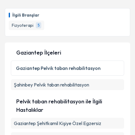
Fzt. Nur Genç
için randevu takvimi talebi oluşturun.
Size bu uzmandan randevu almanız için bir takvim
İlgili Branşlar
hazırlandığında e-posta ile bilgilendireceğiz.
Fizyoterapi
5
E-posta Adresiniz
Gaziantep İlçeleri
Kişisel verilerimin işlenmesine ilişkin
Aydınlatma
Metni
'ni okudum ve kişisel verilerimin belirtilen
Gaziantep
Pelvik taban rehabilitasyon
kapsamda işlenmesini kabul ediyorum.
Şahinbey
Pelvik taban rehabilitasyon
Takvim Talebini Gönder
Pelvik taban rehabilitasyon ile İlgili
Hastalıklar
Gaziantep Şehitkamil Kişiye Özel Egzersiz