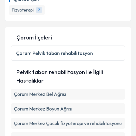
takvim hazırlandığında e-posta ile bilgilendireceğiz.
Fizyoterapi
2
E-posta Adresiniz
Çorum İlçeleri
Kişisel verilerimin işlenmesine ilişkin
Aydınlatma
Metni
'ni okudum ve kişisel verilerimin belirtilen
Çorum
Pelvik taban rehabilitasyon
kapsamda işlenmesini kabul ediyorum.
Pelvik taban rehabilitasyon ile İlgili
Takvim Talebini Gönder
Hastalıklar
Çorum Merkez Bel Ağrısı
Çorum Merkez Boyun Ağrısı
Çorum Merkez Çocuk fizyoterapi ve rehabilitasyonu