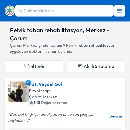
Doktor, klinik ara...
Pelvik taban rehabilitasyon, Merkez -
Çorum
Çorum
Merkez
içinde toplam
9
Pelvik taban rehabilitasyon
uygulayan doktor - uzman bulundu
Filtrele
Akıllı Sıralama
Fzt. Veysel Gül
Fizyoterapi
Çorum
, Merkez
5
(
5
Değerlendirme)
Ben bel fıtığı için ameliyattan önce son çıkış için
Devamı
başladım...