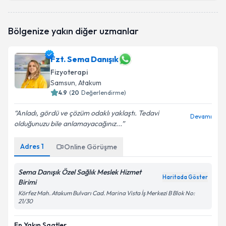
Fzt. Harun Şimşek
için randevu takvimi talebi
Bölgenize yakın diğer uzmanlar
oluşturun. Size bu uzmandan randevu almanız için bir
takvim hazırlandığında e-posta ile bilgilendireceğiz.
Fzt. Sema Danışık
E-posta Adresiniz
Fizyoterapi
Samsun
, Atakum
4.9
(
20
Değerlendirme)
Kişisel verilerimin işlenmesine ilişkin
Aydınlatma
Anladı, gördü ve çözüm odaklı yaklaştı. Tedavi
Devamı
Metni
'ni okudum ve kişisel verilerimin belirtilen
olduğunuzu bile anlamayacağınız...
kapsamda işlenmesini kabul ediyorum.
Adres
1
Online Görüşme
Takvim Talebini Gönder
Sema Danışık Özel Sağlık Meslek Hizmet
Haritada Göster
Birimi
Körfez Mah. Atakum Bulvarı Cad. Marina Vista İş Merkezi B Blok No:
21/30
En Yakın Saatler