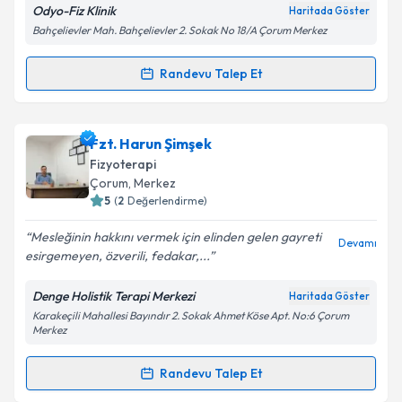
Odyo-Fiz Klinik
Haritada Göster
Bahçelievler Mah. Bahçelievler 2. Sokak No 18/A Çorum Merkez
Randevu Talep Et
Randevu Takvimi Talebi
Fzt. Veysel Gül
için randevu takvimi talebi oluşturun.
Fzt. Harun Şimşek
Size bu uzmandan randevu almanız için bir takvim
Fizyoterapi
hazırlandığında e-posta ile bilgilendireceğiz.
Çorum
, Merkez
5
(
2
Değerlendirme)
E-posta Adresiniz
Mesleğinin hakkını vermek için elinden gelen gayreti
Devamı
esirgemeyen, özverili, fedakar,...
Denge Holistik Terapi Merkezi
Haritada Göster
Kişisel verilerimin işlenmesine ilişkin
Aydınlatma
Karakeçili Mahallesi Bayındır 2. Sokak Ahmet Köse Apt. No:6 Çorum
Metni
'ni okudum ve kişisel verilerimin belirtilen
Merkez
kapsamda işlenmesini kabul ediyorum.
Randevu Talep Et
Randevu Takvimi Talebi
Takvim Talebini Gönder