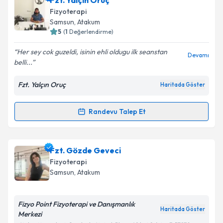
Fzt. Yalçın Oruç
oluşturun. Size bu uzmandan randevu almanız için bir
Fizyoterapi
takvim hazırlandığında e-posta ile bilgilendireceğiz.
Takvim Talebini Gönder
Samsun
, Atakum
5
(
1
Değerlendirme)
E-posta Adresiniz
Her sey cok guzeldi, isinin ehli oldugu ilk seanstan
Devamı
belli...
Fzt. Yalçın Oruç
Haritada Göster
Kişisel verilerimin işlenmesine ilişkin
Aydınlatma
Metni
'ni okudum ve kişisel verilerimin belirtilen
kapsamda işlenmesini kabul ediyorum.
Randevu Talep Et
Randevu Takvimi Talebi
Takvim Talebini Gönder
Fzt. Yalçın Oruç
için randevu takvimi talebi oluşturun.
Fzt. Gözde Geveci
Size bu uzmandan randevu almanız için bir takvim
Fizyoterapi
hazırlandığında e-posta ile bilgilendireceğiz.
Samsun
, Atakum
E-posta Adresiniz
Fizyo Point Fizyoterapi ve Danışmanlık
Haritada Göster
Merkezi