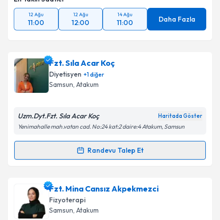
12 Ağu
12 Ağu
14 Ağu
Daha Fazla
11:00
12:00
11:00
Fzt. Sıla Acar Koç
Diyetisyen
+
1
diğer
Samsun
, Atakum
Uzm.Dyt.Fzt. Sıla Acar Koç
Haritada Göster
Yenimahalle mah.vatan cad. No:24 kat:2 daire:4 Atakum, Samsun
Randevu Talep Et
Randevu Takvimi Talebi
Fzt. Sıla Acar Koç
için randevu takvimi talebi
Fzt. Mina Cansız Akpekmezci
oluşturun. Size bu uzmandan randevu almanız için bir
Fizyoterapi
takvim hazırlandığında e-posta ile bilgilendireceğiz.
Samsun
, Atakum