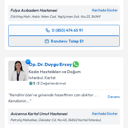
Fulya Acıbadem Hastanesi
Haritada Göster
Dikilitaş Mah. Hakkı Yeten Cad. Yeşilçimen Sok. No:23, 34349
0 (850) 474 65 91
Randevu Takvimi Talebi
Randevu Talep Et
Doç. Dr. Aylin Önder Dirican
için randevu takvimi
talebi oluşturun. Size bu uzmandan randevu almanız
için bir takvim hazırlandığında e-posta ile
Op. Dr. Duygu Ersoy
bilgilendireceğiz.
Kadın Hastalıkları ve Doğum
İstanbul
, Kartal
E-posta Adresiniz
5
(
3
Değerlendirme)
Kendimi özel ve güvende hissettiren can doktor. . .
Devamı
Kendisinin...
Kişisel verilerimin işlenmesine ilişkin
Aydınlatma
Avicenna Kartal Umut Hastanesi
Haritada Göster
Metni
'ni okudum ve kişisel verilerimin belirtilen
Petroliş Mahallesi, Üsküdar Cd. No:45, 34862 Kartal/İstanbul,
kapsamda işlenmesini kabul ediyorum.