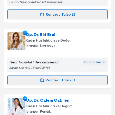
E5 Yanı Nisan Sokak No 17 Merdivenköy
Takvim Talebini Gönder
Randevu Talep Et
Randevu Takvimi Talebi
Op. Dr. Aygül Aliyeva
için randevu takvimi talebi
Op. Dr. Elif Erol
oluşturun. Size bu uzmandan randevu almanız için bir
Kadın Hastalıkları ve Doğum
takvim hazırlandığında e-posta ile bilgilendireceğiz.
İstanbul
, Ümraniye
E-posta Adresiniz
Hisar Hospital Intercontinental
Haritada Göster
Saray, Site Yolu Cd No:7, 34768
Kişisel verilerimin işlenmesine ilişkin
Aydınlatma
Randevu Talep Et
Randevu Takvimi Talebi
Metni
'ni okudum ve kişisel verilerimin belirtilen
kapsamda işlenmesini kabul ediyorum.
Op. Dr. Elif Erol
için randevu takvimi talebi oluşturun.
Op. Dr. Özlem Özbilen
Size bu uzmandan randevu almanız için bir takvim
Takvim Talebini Gönder
Kadın Hastalıkları ve Doğum
hazırlandığında e-posta ile bilgilendireceğiz.
İstanbul
, Pendik