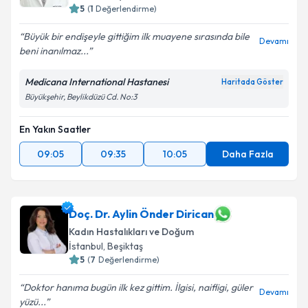
5
(
1
Değerlendirme)
Büyük bir endişeyle gittiğim ilk muayene sırasında bile
Devamı
beni inanılmaz...
Medicana International Hastanesi
Haritada Göster
Büyükşehir, Beylikdüzü Cd. No:3
En Yakın Saatler
09:05
09:35
10:05
Daha Fazla
Doç. Dr. Aylin Önder Dirican
Kadın Hastalıkları ve Doğum
İstanbul
, Beşiktaş
5
(
7
Değerlendirme)
Doktor hanıma bugün ilk kez gittim. İlgisi, naifligi, güler
Devamı
yüzü...