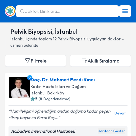
Doktor, klinik ara...
Pelvik Biyopsisi, İstanbul
İstanbul
içinde toplam
12
Pelvik Biyopsisi
uygulayan doktor -
uzman bulundu
Filtrele
Akıllı Sıralama
Doç. Dr. Mehmet Ferdi Kıncı
Kadın Hastalıkları ve Doğum
İstanbul
, Bakırköy
5
(
8
Değerlendirme)
Hamileliğimi öğrendiğim andan doğuma kadar geçen
Devamı
süreç boyunca Ferdi Bey...
Acıbadem International Hastanesi
Haritada Göster