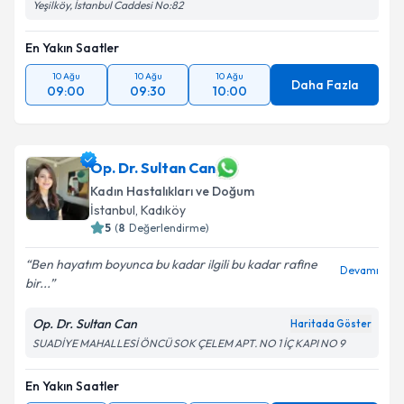
Yeşilköy, İstanbul Caddesi No:82
En Yakın Saatler
10 Ağu
10 Ağu
10 Ağu
Daha Fazla
09:00
09:30
10:00
Op. Dr. Sultan Can
Kadın Hastalıkları ve Doğum
İstanbul
, Kadıköy
5
(
8
Değerlendirme)
Ben hayatım boyunca bu kadar ilgili bu kadar rafine
Devamı
bir...
Op. Dr. Sultan Can
Haritada Göster
SUADİYE MAHALLESİ ÖNCÜ SOK ÇELEM APT. NO 1 İÇ KAPI NO 9
En Yakın Saatler