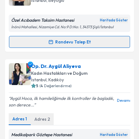
İstanbul
, Beyoğlu
E-posta Adresiniz
Özel Acıbadem Taksim Hastanesi
Haritada Göster
İnönü Mahallesi, Nizamiye Cd. No:9 D:No: 1, 34373 Şişli/İstanbul
Kişisel verilerimin işlenmesine ilişkin
Aydınlatma
Randevu Talep Et
Randevu Takvimi Talebi
Metni
'ni okudum ve kişisel verilerimin belirtilen
kapsamda işlenmesini kabul ediyorum.
Op. Dr. Meriç Kabakcı
için randevu takvimi talebi
Op. Dr. Aygül Aliyeva
oluşturun. Size bu uzmandan randevu almanız için bir
Takvim Talebini Gönder
Kadın Hastalıkları ve Doğum
takvim hazırlandığında e-posta ile bilgilendireceğiz.
İstanbul
, Kadıköy
5
(
4
Değerlendirme)
E-posta Adresiniz
Aygül Hoca, ilk hamileliğimde ilk kontroller ile başladık,
Devamı
son derece...
Adres
1
Adres
2
Kişisel verilerimin işlenmesine ilişkin
Aydınlatma
Metni
'ni okudum ve kişisel verilerimin belirtilen
kapsamda işlenmesini kabul ediyorum.
Medikalpark Göztepe Hastanesi
Haritada Göster