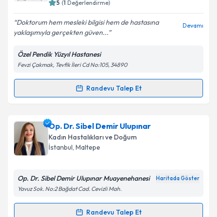
5
(
1
Değerlendirme)
E-posta Adresiniz
Doktorum hem mesleki bilgisi hem de hastasına
Devamı
yaklaşımıyla gerçekten güven...
Özel Pendik Yüzyıl Hastanesi
Kişisel verilerimin işlenmesine ilişkin
Aydınlatma
Fevzi Çakmak, Tevfik İleri Cd No:105, 34890
Metni
'ni okudum ve kişisel verilerimin belirtilen
kapsamda işlenmesini kabul ediyorum.
Randevu Talep Et
Randevu Takvimi Talebi
Takvim Talebini Gönder
Op. Dr. Özlem Özbilen
için randevu takvimi talebi
Op. Dr. Sibel Demir Ulupınar
oluşturun. Size bu uzmandan randevu almanız için bir
Kadın Hastalıkları ve Doğum
takvim hazırlandığında e-posta ile bilgilendireceğiz.
İstanbul
, Maltepe
E-posta Adresiniz
Op. Dr. Sibel Demir Ulupınar Muayenehanesi
Haritada Göster
Yavuz Sok. No:2 Bağdat Cad. Cevizli Mah.
Kişisel verilerimin işlenmesine ilişkin
Aydınlatma
Randevu Talep Et