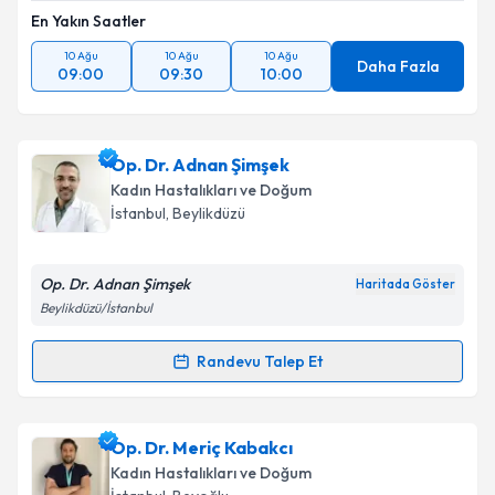
En Yakın Saatler
Takvim Talebini Gönder
10 Ağu
10 Ağu
10 Ağu
Daha Fazla
09:00
09:30
10:00
Op. Dr. Adnan Şimşek
Kadın Hastalıkları ve Doğum
İstanbul
, Beylikdüzü
Op. Dr. Adnan Şimşek
Haritada Göster
Beylikdüzü/İstanbul
Randevu Talep Et
Randevu Takvimi Talebi
Op. Dr. Adnan Şimşek
için randevu takvimi talebi
Op. Dr. Meriç Kabakcı
oluşturun. Size bu uzmandan randevu almanız için bir
Kadın Hastalıkları ve Doğum
takvim hazırlandığında e-posta ile bilgilendireceğiz.