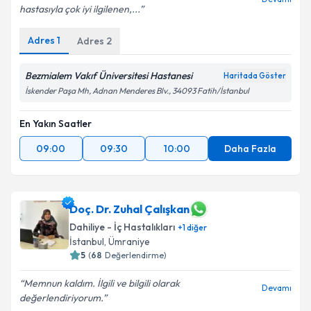
hastasıyla çok iyi ilgilenen,...
Adres
1
Adres
2
Bezmialem Vakıf Üniversitesi Hastanesi
Haritada Göster
İskender Paşa Mh, Adnan Menderes Blv., 34093 Fatih/İstanbul
En Yakın Saatler
09:00
09:30
10:00
Daha Fazla
Doç. Dr. Zuhal Çalışkan
Dahiliye - İç Hastalıkları
+
1
diğer
İstanbul
, Ümraniye
5
(
68
Değerlendirme)
Memnun kaldım. İlgili ve bilgili olarak
Devamı
değerlendiriyorum.