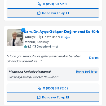
0 (850) 811 69 50
Randevu Takvimi Talebi
Randevu Talep Et
Uzm. Dr. Koray Tuncer
için randevu takvimi talebi
oluşturun. Size bu uzmandan randevu almanız için bir
Uzm. Dr. Ayça Gökçen Değirmenci Saltürk
takvim hazırlandığında e-posta ile bilgilendireceğiz.
Dahiliye - İç Hastalıkları
+
1
diğer
E-posta Adresiniz
İstanbul
, Kadıköy
4.9
(
13
Değerlendirme)
Hoca çok sempatik ve güleryüzlü olmakla beraber
Devamı
alanında kapsamlı ve...
Kişisel verilerimin işlenmesine ilişkin
Aydınlatma
Metni
'ni okudum ve kişisel verilerimin belirtilen
Medicana Kadıköy Hastanesi
Haritada Göster
kapsamda işlenmesini kabul ediyorum.
Zühtüpaşa, Recep Peker Cd. No:11, 34724
Takvim Talebini Gönder
0 (850) 811 92 62
Randevu Takvimi Talebi
Randevu Talep Et