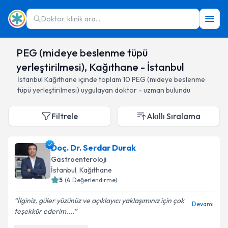
Doktor, klinik ara...
PEG (mideye beslenme tüpü
yerleştirilmesi), Kağıthane - İstanbul
İstanbul
Kağıthane
içinde toplam
10
PEG (mideye beslenme
tüpü yerleştirilmesi)
uygulayan doktor - uzman bulundu
Filtrele
Akıllı Sıralama
Doç. Dr. Serdar Durak
Gastroenteroloji
İstanbul
, Kağıthane
5
(
4
Değerlendirme)
İlginiz, güler yüzünüz ve açıklayıcı yaklaşımınız için çok
Devamı
teşekkür ederim....