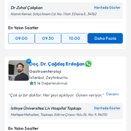
Dr Zuhal Çalışkan
Haritada Göster
Namık Kemal, Sütçü İmam Cd. No: 1 Kat: 3 Daire:5 , 34762
En Yakın Saatler
09:00
09:30
10:00
Daha Fazla
Doç. Dr. Çağdaş Erdoğan
Gastroenteroloji
İstanbul
, Zeytinburnu
5
(
4
Değerlendirme)
Devamı
Çok iyi bir doktor. Her şeyi açıklıyor. Güven veriyor.
İstinye Üniversitesi Liv Hospital Topkapı
Haritada Göster
Maltepe Mahallesi, Topkapı, Edirne Çırpıcı Yolu Sk. No: 9, 34010
En Yakın Saatler