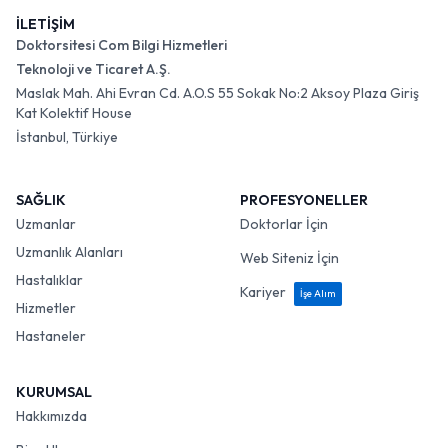
İLETİŞİM
Doktorsitesi Com Bilgi Hizmetleri
Teknoloji ve Ticaret A.Ş.
Maslak Mah. Ahi Evran Cd. A.O.S 55 Sokak No:2 Aksoy Plaza Giriş
Kat Kolektif House
İstanbul, Türkiye
SAĞLIK
PROFESYONELLER
Uzmanlar
Doktorlar İçin
Uzmanlık Alanları
Web Siteniz İçin
Hastalıklar
Kariyer
İşe Alım
Hizmetler
Hastaneler
KURUMSAL
Hakkımızda