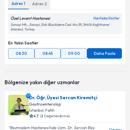
Adres
1
Adres
2
Özel Levent Hastanesi
Haritada Göster
Sanayi Mh., Sanayi, Eski Büyükdere Cad. No:39, 34416 Kağıthane/
İstanbul, Turkey
En Yakın Saatler
08:30
08:45
09:00
Daha Fazla
Bölgenize yakın diğer uzmanlar
Dr. Öğr. Üyesi Sercan Kiremitçi
Gastroenteroloji
İstanbul
, Fatih
4.7
(
2
Değerlendirme)
Bezmialem Hastanesi’nde Uzm. Dr. Sercan Bey
Devamı