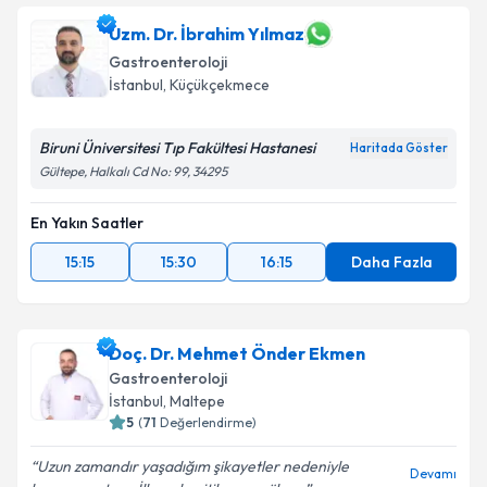
Uzm. Dr. İbrahim Yılmaz
Gastroenteroloji
İstanbul
, Küçükçekmece
Biruni Üniversitesi Tıp Fakültesi Hastanesi
Haritada Göster
Gültepe, Halkalı Cd No: 99, 34295
En Yakın Saatler
15:15
15:30
16:15
Daha Fazla
Doç. Dr. Mehmet Önder Ekmen
Gastroenteroloji
İstanbul
, Maltepe
5
(
71
Değerlendirme)
Uzun zamandır yaşadığım şikayetler nedeniyle
Devamı