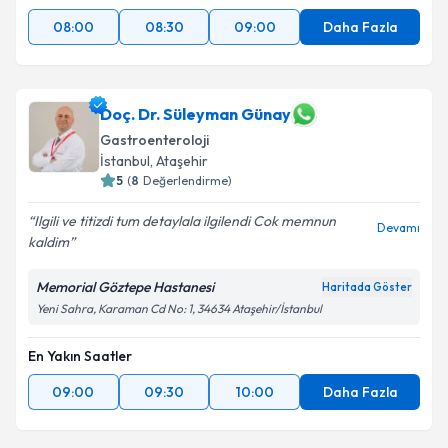
08:00
08:30
09:00
Daha Fazla
Doç. Dr. Süleyman Günay
Gastroenteroloji
İstanbul
, Ataşehir
5
(
8
Değerlendirme)
Ilgili ve titizdi tum detaylala ilgilendi Cok memnun
Devamı
kaldim
Memorial Göztepe Hastanesi
Haritada Göster
Yeni Sahra, Karaman Cd No: 1, 34634 Ataşehir/İstanbul
En Yakın Saatler
09:00
09:30
10:00
Daha Fazla