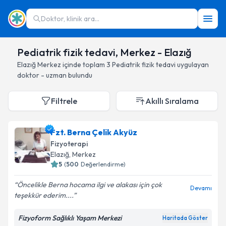
Doktor, klinik ara...
Pediatrik fizik tedavi, Merkez - Elazığ
Elazığ
Merkez
içinde toplam
3
Pediatrik fizik tedavi
uygulayan
doktor - uzman bulundu
Filtrele
Akıllı Sıralama
Fzt. Berna Çelik Akyüz
Fizyoterapi
Elazığ
, Merkez
5
(
500
Değerlendirme)
Öncelikle Berna hocama ilgi ve alakası için çok
Devamı
teşekkür ederim....
Fizyoform Sağlıklı Yaşam Merkezi
Haritada Göster