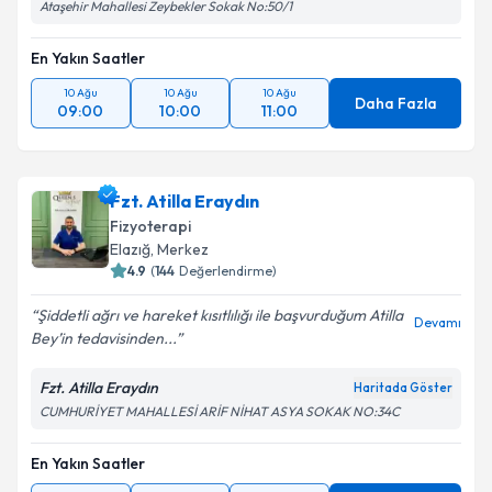
Ataşehir Mahallesi Zeybekler Sokak No:50/1
En Yakın Saatler
10 Ağu
10 Ağu
10 Ağu
Daha Fazla
09:00
10:00
11:00
Fzt. Atilla Eraydın
Fizyoterapi
Elazığ
, Merkez
4.9
(
144
Değerlendirme)
Şiddetli ağrı ve hareket kısıtlılığı ile başvurduğum Atilla
Devamı
Bey’in tedavisinden...
Fzt. Atilla Eraydın
Haritada Göster
CUMHURİYET MAHALLESİ ARİF NİHAT ASYA SOKAK NO:34C
En Yakın Saatler