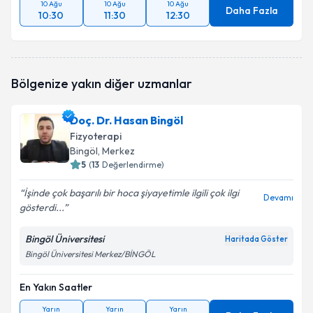
10 Ağu
10 Ağu
10 Ağu
Daha Fazla
10:30
11:30
12:30
Bölgenize yakın diğer uzmanlar
Doç. Dr. Hasan Bingöl
Fizyoterapi
Bingöl
, Merkez
5
(
13
Değerlendirme)
İşinde çok başarılı bir hoca şiyayetimle ilgili çok ilgi
Devamı
gösterdi...
Bingöl Üniversitesi
Haritada Göster
Bingöl Üniversitesi Merkez/BİNGÖL
En Yakın Saatler
Yarın
Yarın
Yarın