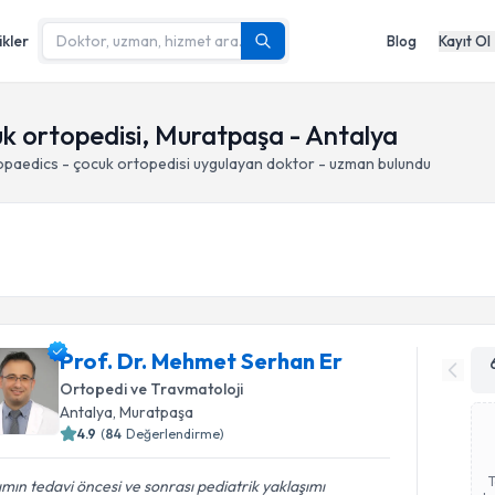
ikler
Blog
Kayıt Ol
uk ortopedisi, Muratpaşa - Antalya
opaedics - çocuk ortopedisi
uygulayan doktor - uzman bulundu
Prof. Dr. Mehmet Serhan Er
Ortopedi ve Travmatoloji
Antalya
, Muratpaşa
4.9
(
84
Değerlendirme)
ımın tedavi öncesi ve sonrası pediatrik yaklaşımı