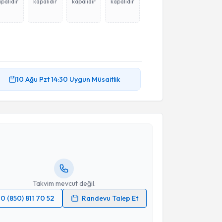
palıdır
kapalıdır
kapalıdır
kapalıdır
10 Ağu
Pzt
14:30
Uygun Müsaitlik
akvimi Talebi
lkan Balcı
için randevu takvimi talebi oluşturun. Size
 randevu almanız için bir takvim hazırlandığında e-
lgilendireceğiz.
resiniz
Takvim mevcut değil.
0 (850) 811 70 52
Randevu Talep Et
 verilerimin işlenmesine ilişkin
Aydınlatma Metni
'ni