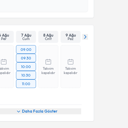
 ve kişisel verilerimin belirtilen kapsamda
esini kabul ediyorum.
Takvim Talebini Gönder
6 Ağu
7 Ağu
8 Ağu
9 Ağu
Per
Cum
Cmt
Paz
09:00
09:30
10:00
Takvim
Takvim
Takvim
palıdır
kapalıdır
kapalıdır
10:30
11:00
Daha Fazla Göster
akvimi Talebi