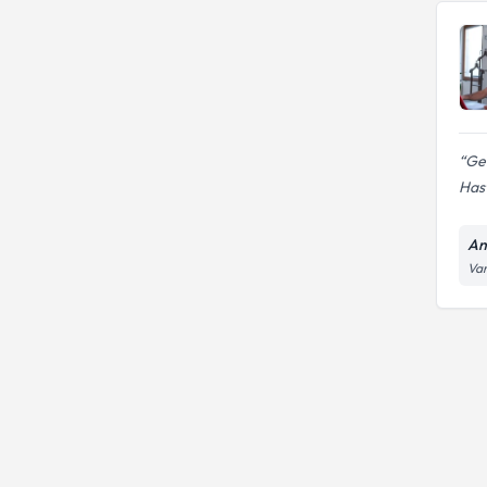
Ger
Hast
An
Var