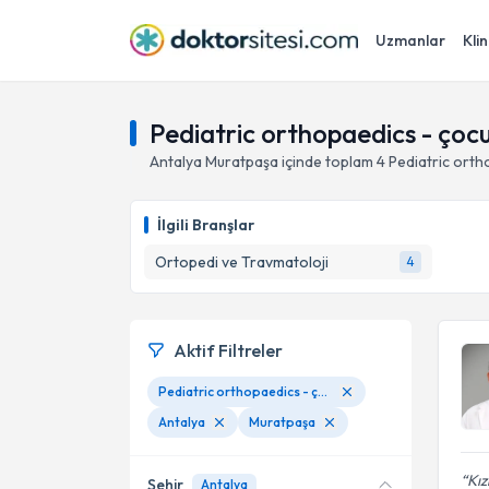
Uzmanlar
Klin
Pediatric orthopaedics - çoc
Antalya
Muratpaşa
içinde toplam
4
Pediatric orth
İlgili Branşlar
Ortopedi ve Travmatoloji
4
Aktif Filtreler
Pediatric orthopaedics - çocuk ortopedisi
Antalya
Muratpaşa
Kız
Şehir
Antalya