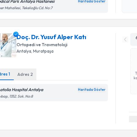
okudum
dical Park Antalya Hastanesi
Haritada Göster
işlenm
er Mahallesi, Tekelioğlu Cd. No:7
Doç. Dr. Yusuf Alper Katı
Ortopedi ve Travmatoloji
Antalya
, Muratpaşa
dres
1
Adres
2
ka
atolia Hospital Antalya
Haritada Göster
başı, 1352. Sok. No:8
Randevu T