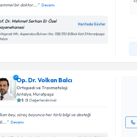
ka
emmel bir doktor....
Devamı
of. Dr. Mehmet Serhan Er Özel
Haritada Göster
ayenehanesi
ıltoprak Mh. Aspendos Bulvarı No: 15B/310 B Blok Kat:3 Muratpaşa
talya
Randevu T
Op. Dr. Vo
Op. Dr. Volkan Balcı
bu uzmandan
Ortopedi ve Travmatoloji
posta ile bi
Antalya
, Muratpaşa
5
(
5
Değerlendirme)
E-posta Ad
kan bey, süreç boyunca her türlü bilgi ve desteği
i....
Devamı
Kişisel