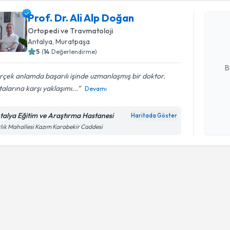
Prof. Dr. 
Prof. Dr. Ali Alp Doğan
Size bu uzm
Ortopedi ve Travmatoloji
hazırlandığ
Antalya
, Muratpaşa
5
(
14
Değerlendirme)
E-posta Ad
B
çek anlamda başarılı işinde uzmanlaşmış bir doktor.
alarına karşı yaklaşımı...
Devamı
Kişisel
okudum
talya Eğitim ve Araştırma Hastanesi
Haritada Göster
işlenm
lık Mahallesi Kazım Karabekir Caddesi