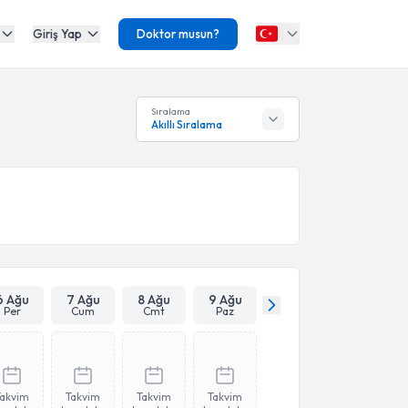
Giriş Yap
Doktor musun?
Sıralama
Akıllı Sıralama
6 Ağu
7 Ağu
8 Ağu
9 Ağu
Per
Cum
Cmt
Paz
Takvim
Takvim
Takvim
Takvim