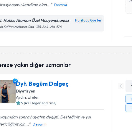
ka
ivasyonumu kendime olan...
Devamı
t. Hatice Ataman Özel Muayenehanesi
Haritada Göster
ih Sultan Mehmet Cad . 155. Sok . No :3/6
enize yakın diğer uzmanlar
Dyt. Begüm Dalgeç
Diyetisyen
Aydın
, Efeler
5
(
42
Değerlendirme)
i yaşımdan sonra hayatım değişti. Desteğiniz ve yol
ericiliğiniz için...
Devamı