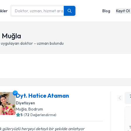
ikler
Blog
Kayıt Ol
- Muğla
uygulayan doktor - uzman bulundu
Dyt. Hatice Ataman
Diyetisyen
Muğla
, Bodrum
5
(
72
Değerlendirme)
 güleryüzlü herşeyi detaylı bir şekılde anlatıyor