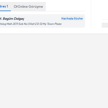
dres
1
Online Görüşme
t. Begüm Dalgeç
Haritada Göster
tuluş Mah 2011 Sok No 5 Kat 2 D:12 My Town Plaza