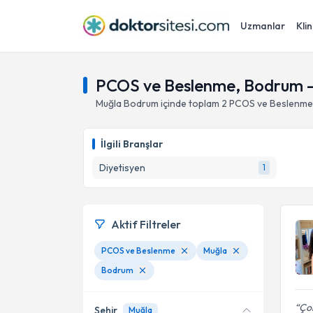
Uzmanlar
Klin
PCOS ve Beslenme, Bodrum 
Muğla
Bodrum
içinde toplam
2
PCOS ve Beslenme
İlgili Branşlar
Diyetisyen
1
Aktif Filtreler
PCOS ve Beslenme
Muğla
Bodrum
Çok
Şehir
Muğla