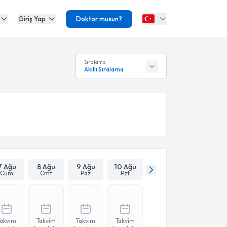
Giriş Yap
Doktor musun?
Sıralama
Akıllı Sıralama
7 Ağu
8 Ağu
9 Ağu
10 Ağu
Cum
Cmt
Paz
Pzt
Takvim
Takvim
Takvim
Takvim