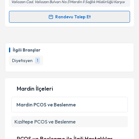
Valiozan Cad. Valiozan Bulvarı No:3 Mardin İl Sağlık Müdürlüğü Karşısı
Randevu Talep Et
Randevu Takvimi Talebi
Dyt. Mehmet Can AÇIK
için randevu takvimi talebi
oluşturun. Size bu uzmandan randevu almanız için bir
İlgili Branşlar
takvim hazırlandığında e-posta ile bilgilendireceğiz.
Diyetisyen
1
E-posta Adresiniz
Mardin İlçeleri
Kişisel verilerimin işlenmesine ilişkin
Aydınlatma
Metni
'ni okudum ve kişisel verilerimin belirtilen
Mardin
PCOS ve Beslenme
kapsamda işlenmesini kabul ediyorum.
Kızıltepe
PCOS ve Beslenme
Takvim Talebini Gönder
PCOS ve Beslenme ile İlgili Hastalıklar