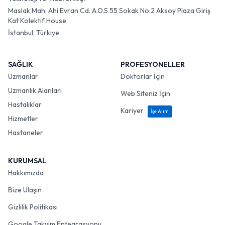
Maslak Mah. Ahi Evran Cd. A.O.S 55 Sokak No:2 Aksoy Plaza Giriş
Kat Kolektif House
İstanbul, Türkiye
SAĞLIK
PROFESYONELLER
Uzmanlar
Doktorlar İçin
Uzmanlık Alanları
Web Siteniz İçin
Hastalıklar
Kariyer
İşe Alım
Hizmetler
Hastaneler
KURUMSAL
Hakkımızda
Bize Ulaşın
Gizlilik Politikası
Google Takvim Entegrasyonu