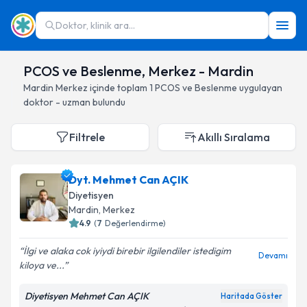
Doktor, klinik ara...
PCOS ve Beslenme, Merkez - Mardin
Mardin
Merkez
içinde toplam
1
PCOS ve Beslenme
uygulayan
doktor - uzman bulundu
Filtrele
Akıllı Sıralama
Dyt. Mehmet Can AÇIK
Diyetisyen
Mardin
, Merkez
4.9
(
7
Değerlendirme)
İlgi ve alaka cok iyiydi birebir ilgilendiler istedigim
Devamı
kiloya ve...
Diyetisyen Mehmet Can AÇIK
Haritada Göster