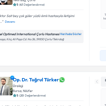
5
(
41
Değerlendirme)
tor Sait bey çok güler yüzlü ılımlı hastasıyla iletişimi
ka
..
Devamı
el Optimed International Çorlu Hastanesi
Haritada Göster
paşa, Kılıç Ali Paşa Cd. No:36, 59850 Çorlu/Tekirdağ
Op. Dr. Tuğrul Türker
Üroloji
Bursa
, Nilüfer
5
(
20
Değerlendirme)