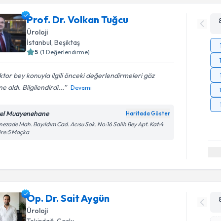
Prof. Dr. Volkan Tuğcu
Üroloji
İstanbul
, Beşiktaş
5
(
1
Değerlendirme)
tor bey konuyla ilgili önceki değerlendirmeleri göz
e aldı. Bilgilendirdi...
Devamı
el Muayenehane
Haritada Göster
nezade Mah. Bayıldım Cad. Acısu Sok. No:16 Salih Bey Apt. Kat:4
ire:5 Maçka
Op. Dr. Sait Aygün
Üroloji
Tekirdağ
, Çorlu