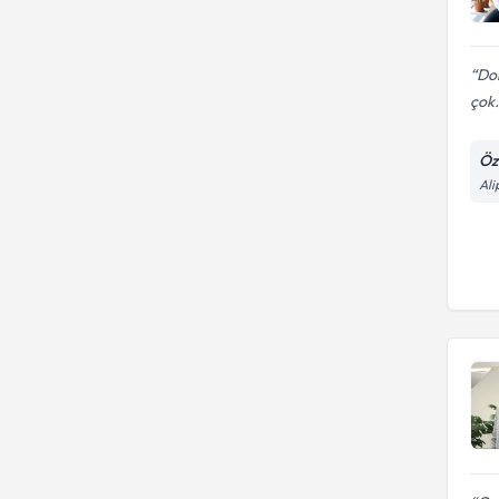
Dok
çok.
Öz
Ali