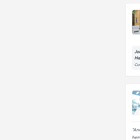
Jo
Ha
Cum
Ann
hem 