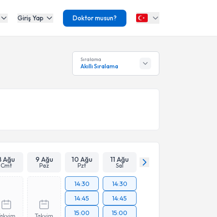
Giriş Yap
Doktor musun?
Sıralama
Akıllı Sıralama
8 Ağu
9 Ağu
10 Ağu
11 Ağu
Cmt
Paz
Pzt
Sal
14:30
14:30
14:45
14:45
15:00
15:00
Takvim
Takvim