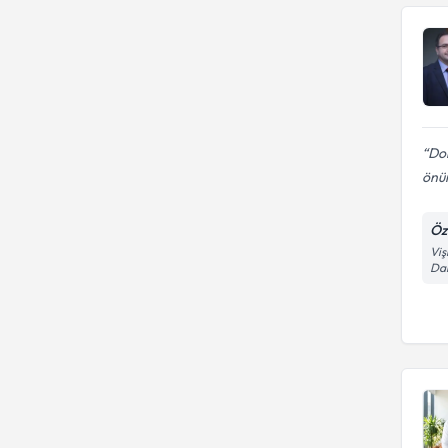
Dok
önün
Öz
Viş
Da