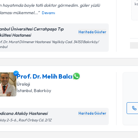
ka
 hayatımda boyle tatlı doktor görmedim. güler yüzlü
klaması mükemmel...
Devamı
tanbul Üniversitesi Cerrahpaşa Tıp
Haritada Göster
kültesi Hastanesi
Randevu T
f. Dr. Murat Dilmener Hastanesi Yeşilköy Cad. 34153 Bakırköy/
anbul
Prof. Dr. 
bu uzmandan
posta ile bi
Prof. Dr. Melih Balcı
Üroloji
E-posta Ad
İstanbul
, Bakırköy
dicana Ataköy Hastanesi
Haritada Göster
Kişisel
köy 2-5-6., Rauf Orbay Cd. 2/1Z
okudum
işlenm