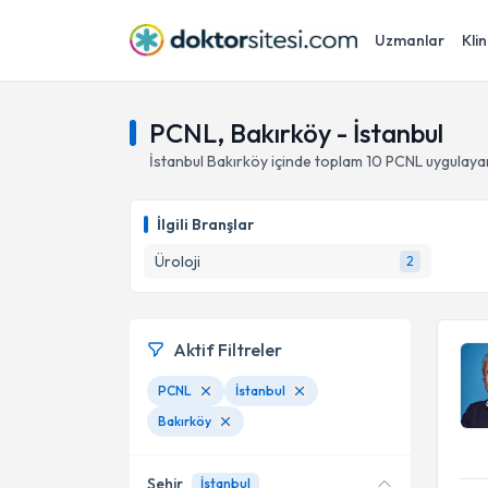
Uzmanlar
Klin
PCNL, Bakırköy - İstanbul
İstanbul
Bakırköy
içinde toplam
10
PCNL
uygulaya
İlgili Branşlar
Üroloji
2
Aktif Filtreler
PCNL
İstanbul
Bakırköy
Şehir
İstanbul