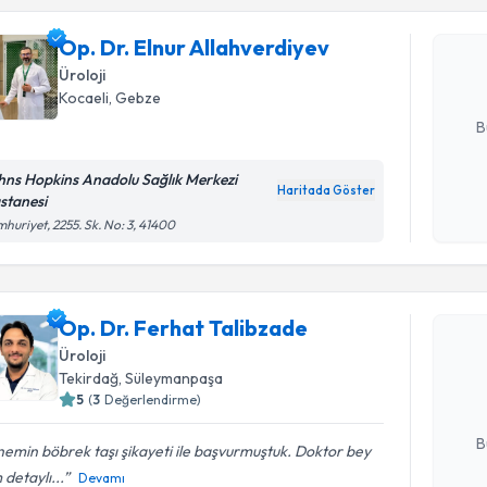
Op. Dr. El
oluşturun. 
Op. Dr. Elnur Allahverdiyev
hazırlandığ
Üroloji
Kocaeli
, Gebze
E-posta Ad
B
hns Hopkins Anadolu Sağlık Merkezi
Haritada Göster
stanesi
Kişisel
huriyet, 2255. Sk. No: 3, 41400
okudum
işlenm
Randevu T
Op. Dr. Ferhat Talibzade
Op. Dr. F
Size bu uzm
Üroloji
hazırlandığ
Tekirdağ
, Süleymanpaşa
5
(
3
Değerlendirme)
E-posta Ad
B
emin böbrek taşı şikayeti ile başvurmuştuk. Doktor bey
detaylı...
Devamı