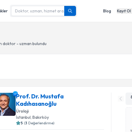
ikler
Blog
Kayıt Ol
n doktor - uzman bulundu
Prof. Dr. Mustafa
Kadıhasanoğlu
Üroloji
İstanbul
, Bakırköy
5
(
3
Değerlendirme)