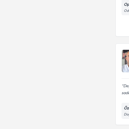
Op
Odu
De
sade
Öz
Doğ