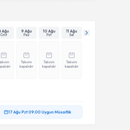
Takvim Talebini Gönder
8 Ağu
9 Ağu
10 Ağu
11 Ağu
Cmt
Paz
Pzt
Sal
Takvim
Takvim
Takvim
Takvim
palıdır
kapalıdır
kapalıdır
kapalıdır
17 Ağu
Pzt
09:00
Uygun Müsaitlik