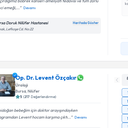
irdiğimiz böbrek kanseri ameliyatı tedavisi ve tüm zorlu
ka
ci emeği,...
Devamı
rsa Doruk Nilüfer Hastanesi
Haritada Göster
ak, Lefkoşe Cd. No:22
Op. Dr. Levent Özçakır
Üroloji
Bursa
, Nilüfer
5
(
217
Değerlendirme)
nidoğan bebeğim için doktor arayışındayken
tagramdan Levent hocam karşıma çıktı...
Devamı