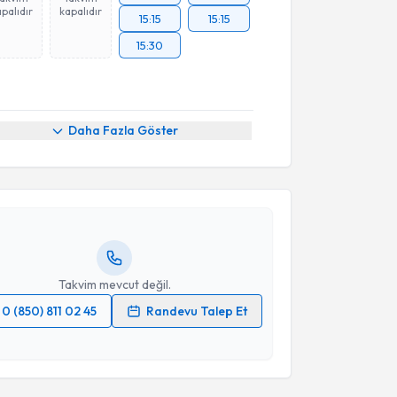
palıdır
kapalıdır
15:15
15:15
15:30
akvimi Talebi
Daha Fazla Göster
Melih Balcı
için randevu takvimi talebi oluşturun. Size
 randevu almanız için bir takvim hazırlandığında e-
lgilendireceğiz.
resiniz
Takvim mevcut değil.
0 (850) 811 02 45
Randevu Talep Et
 verilerimin işlenmesine ilişkin
Aydınlatma Metni
'ni
 ve kişisel verilerimin belirtilen kapsamda
esini kabul ediyorum.