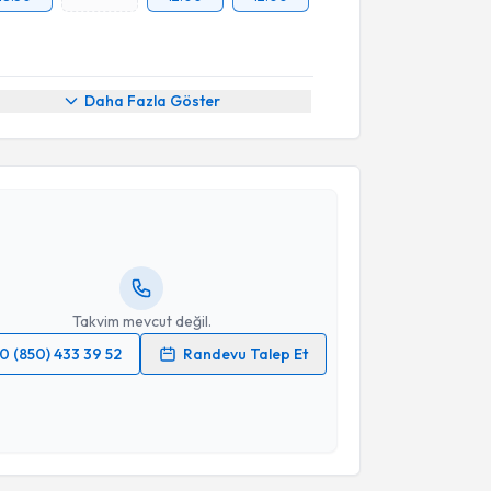
Daha Fazla Göster
akvimi Talebi
Gökhan Özmen
için randevu takvimi talebi oluşturun.
andan randevu almanız için bir takvim
ında e-posta ile bilgilendireceğiz.
resiniz
Takvim mevcut değil.
0 (850) 433 39 52
Randevu Talep Et
 verilerimin işlenmesine ilişkin
Aydınlatma Metni
'ni
 ve kişisel verilerimin belirtilen kapsamda
akvimi Talebi
esini kabul ediyorum.