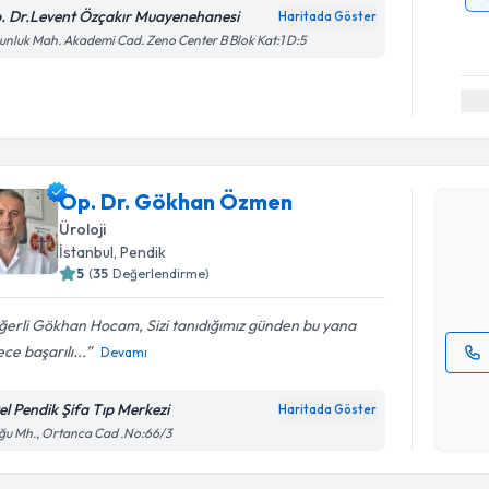
. Dr.Levent Özçakır Muayenehanesi
Haritada Göster
nluk Mah. Akademi Cad. Zeno Center B Blok Kat:1 D:5
Randevu T
Op. Dr. 
Op. Dr. Gökhan Özmen
Size bu uzm
Üroloji
hazırlandığ
İstanbul
, Pendik
5
(
35
Değerlendirme)
E-posta Ad
ğerli Gökhan Hocam, Sizi tanıdığımız günden bu yana
ce başarılı...
Devamı
Kişisel
okudum
el Pendik Şifa Tıp Merkezi
Haritada Göster
Randevu T
işlenm
u Mh., Ortanca Cad .No:66/3