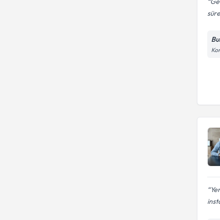
Geç
süre
Bu
Kon
Ye
ins