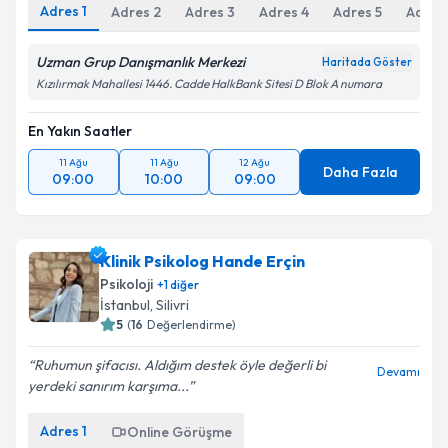
Adres
1
Kişisel verilerimin işlenmesine ilişkin
Adres
2
Adres
3
Adres
4
Aydınlatma
Adres
5
Adres
Metni
'ni okudum ve kişisel verilerimin belirtilen
kapsamda işlenmesini kabul ediyorum.
Uzman Grup Danışmanlık Merkezi
Haritada Göster
Kızılırmak Mahallesi 1446. Cadde HalkBank Sitesi D Blok A numara
Takvim Talebini Gönder
En Yakın Saatler
11 Ağu
11 Ağu
12 Ağu
Daha Fazla
09:00
10:00
09:00
Klinik Psikolog Hande Erçin
Psikoloji
+
1
diğer
İstanbul
, Silivri
5
(
16
Değerlendirme)
Ruhumun şifacısı. Aldığım destek öyle değerli bi
Devamı
yerdeki sanırım karşıma...
Adres
1
Online Görüşme