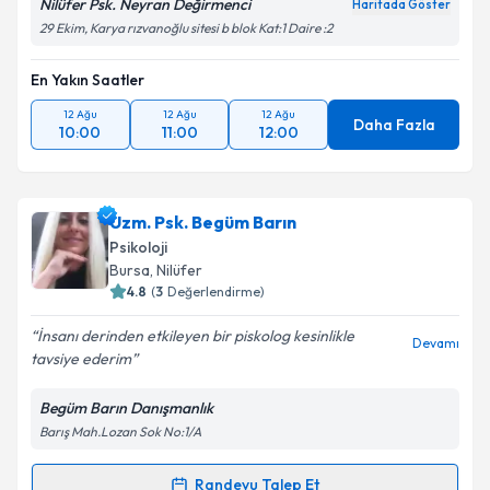
Nilüfer Psk. Neyran Değirmenci
Haritada Göster
29 Ekim, Karya rızvanoğlu sitesi b blok Kat:1 Daire :2
En Yakın Saatler
12 Ağu
12 Ağu
12 Ağu
Daha Fazla
10:00
11:00
12:00
Uzm. Psk. Begüm Barın
Psikoloji
Bursa
, Nilüfer
4.8
(
3
Değerlendirme)
İnsanı derinden etkileyen bir piskolog kesinlikle
Devamı
tavsiye ederim
Begüm Barın Danışmanlık
Barış Mah.Lozan Sok No:1/A
Randevu Talep Et