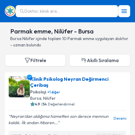
Doktor, klinik ara...
Parmak emme, Nilüfer - Bursa
Bursa
Nilüfer
içinde toplam
10
Parmak emme
uygulayan doktor
- uzman bulundu
Filtrele
Akıllı Sıralama
Klinik Psikolog Neyran Değirmenci
Çeribaş
Psikoloji
+
1
diğer
Bursa
, Nilüfer
4.9
(
54
Değerlendirme)
Neyran’dan aldığımız hizmetten son derece memnun
Devamı
kaldık. İlk andan itibaren...