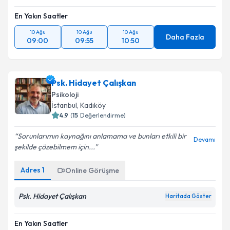
En Yakın Saatler
10 Ağu
10 Ağu
10 Ağu
Daha Fazla
09:00
09:55
10:50
Psk. Hidayet Çalışkan
Psikoloji
İstanbul
, Kadıköy
4.9
(
15
Değerlendirme)
Sorunlarımın kaynağını anlamama ve bunları etkili bir
Devamı
şekilde çözebilmem için...
Adres
1
Online Görüşme
Psk. Hidayet Çalışkan
Haritada Göster
En Yakın Saatler