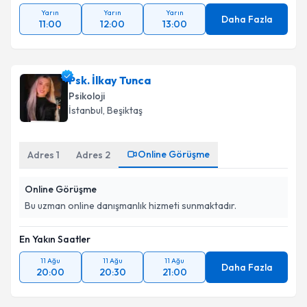
Yarın
Yarın
Yarın
Daha Fazla
11:00
12:00
13:00
Psk. İlkay Tunca
Psikoloji
İstanbul
, Beşiktaş
Online Görüşme
Adres
1
Adres
2
Online Görüşme
Bu uzman online danışmanlık hizmeti sunmaktadır.
En Yakın Saatler
11 Ağu
11 Ağu
11 Ağu
Daha Fazla
20:00
20:30
21:00