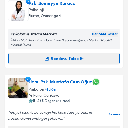
Psk. Sümeyye Karaca
E-posta Adresiniz
Psikoloji
Bursa
, Osmangazi
Psikoloji ve Yaşam Merkezi
Kişisel verilerimin işlenmesine ilişkin
Aydınlatma
Haritada Göster
Metni
'ni okudum ve kişisel verilerimin belirtilen
İstiklal Mah. Pars Sok . Downtown Yaşam ve Eğlence Merkezi No :4/1
Medital Bursa
kapsamda işlenmesini kabul ediyorum.
Randevu Talep Et
Randevu Takvimi Talebi
Takvim Talebini Gönder
Psk. Sümeyye Karaca
için randevu takvimi talebi
Uzm. Psk. Mustafa Cem Oğuz
oluşturun. Size bu uzmandan randevu almanız için bir
Psikoloji
+
1
diğer
takvim hazırlandığında e-posta ile bilgilendireceğiz.
Ankara
, Çankaya
5
(
465
Değerlendirme)
E-posta Adresiniz
Gayet olumlu bir terapi herkese tavsiye ederim
Devamı
hocam konusunda gerçekten...