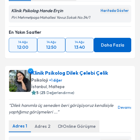
Klinik Psikolog Hande Erçin
Haritada Göster
Piri Mehmetpaşa Mahallesi Yavuz Sokak No:34/1
En Yakın Saatler
14 Ağu
14 Ağu
14 Ağu
Daha Fazla
12:00
12:50
13:40
Klinik Psikolog Dilek Çelebi Çelik
Psikoloji
+
1
diğer
İstanbul
, Maltepe
5
(
25
Değerlendirme)
Dilek hanımla üç seneden beri görüşüyoruz kendisiyle
Devamı
yaptığımız görüşmeleri ...
Adres
1
Adres
2
Online Görüşme