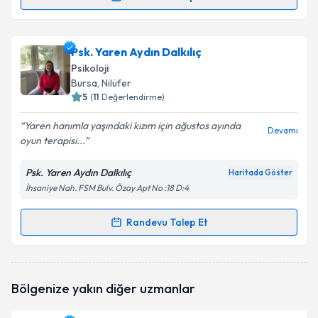
Randevu Takvimi Talebi
Uzm. Psk. Begüm Barın
için randevu takvimi talebi
Psk. Yaren Aydın Dalkılıç
oluşturun. Size bu uzmandan randevu almanız için bir
Psikoloji
takvim hazırlandığında e-posta ile bilgilendireceğiz.
Bursa
, Nilüfer
5
(
11
Değerlendirme)
E-posta Adresiniz
Yaren hanımla yaşındaki kızım için ağustos ayında
Devamı
oyun terapisi...
Psk. Yaren Aydın Dalkılıç
Haritada Göster
Kişisel verilerimin işlenmesine ilişkin
Aydınlatma
İhsaniye Nah. FSM Bulv. Özay Apt No :18 D:4
Metni
'ni okudum ve kişisel verilerimin belirtilen
kapsamda işlenmesini kabul ediyorum.
Randevu Talep Et
Randevu Takvimi Talebi
Takvim Talebini Gönder
Psk. Yaren Aydın Dalkılıç
için randevu takvimi talebi
Bölgenize yakın diğer uzmanlar
oluşturun. Size bu uzmandan randevu almanız için bir
takvim hazırlandığında e-posta ile bilgilendireceğiz.