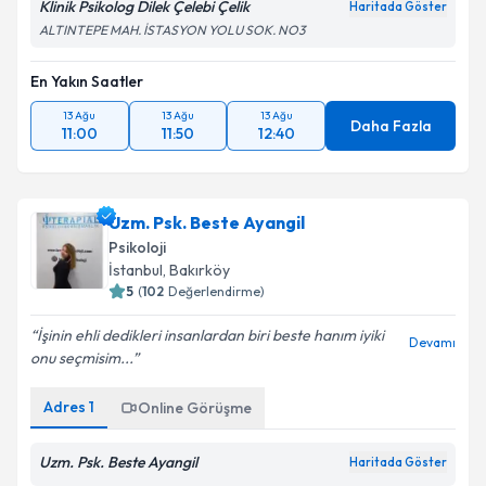
Klinik Psikolog Dilek Çelebi Çelik
Haritada Göster
ALTINTEPE MAH. İSTASYON YOLU SOK. NO3
En Yakın Saatler
13 Ağu
13 Ağu
13 Ağu
Daha Fazla
11:00
11:50
12:40
Uzm. Psk. Beste Ayangil
Psikoloji
İstanbul
, Bakırköy
5
(
102
Değerlendirme)
İşinin ehli dedikleri insanlardan biri beste hanım iyiki
Devamı
onu seçmisim...
Adres
1
Online Görüşme
Uzm. Psk. Beste Ayangil
Haritada Göster