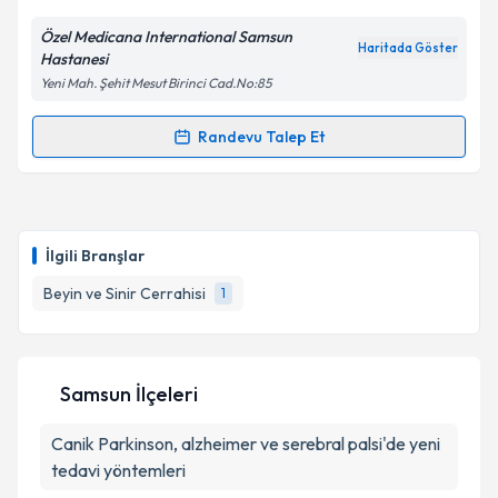
Özel Medicana International Samsun
Haritada Göster
Hastanesi
Yeni Mah. Şehit Mesut Birinci Cad.No:85
Randevu Talep Et
Randevu Takvimi Talebi
Prof. Dr. Enis Kuruoğlu
için randevu takvimi talebi
oluşturun. Size bu uzmandan randevu almanız için bir
İlgili Branşlar
takvim hazırlandığında e-posta ile bilgilendireceğiz.
Beyin ve Sinir Cerrahisi
1
E-posta Adresiniz
Samsun İlçeleri
Kişisel verilerimin işlenmesine ilişkin
Aydınlatma
Canik
Parkinson, alzheimer ve serebral palsi'de yeni
Metni
'ni okudum ve kişisel verilerimin belirtilen
kapsamda işlenmesini kabul ediyorum.
tedavi yöntemleri