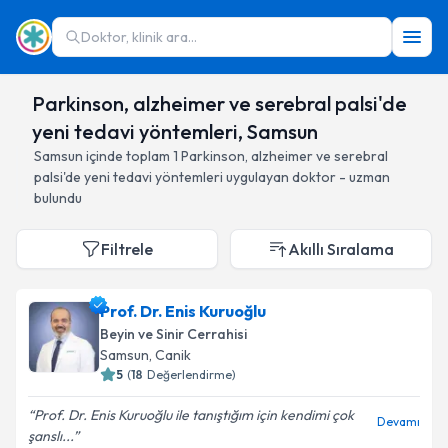
Doktor, klinik ara...
Parkinson, alzheimer ve serebral palsi'de
yeni tedavi yöntemleri, Samsun
Samsun
içinde toplam
1
Parkinson, alzheimer ve serebral
palsi'de yeni tedavi yöntemleri
uygulayan doktor - uzman
bulundu
Filtrele
Akıllı Sıralama
Prof. Dr. Enis Kuruoğlu
Beyin ve Sinir Cerrahisi
Samsun
, Canik
5
(
18
Değerlendirme)
Prof. Dr. Enis Kuruoğlu ile tanıştığım için kendimi çok
Devamı
şanslı...