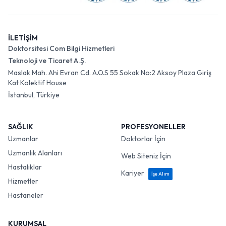
İLETİŞİM
Doktorsitesi Com Bilgi Hizmetleri
Teknoloji ve Ticaret A.Ş.
Maslak Mah. Ahi Evran Cd. A.O.S 55 Sokak No:2 Aksoy Plaza Giriş
Kat Kolektif House
İstanbul, Türkiye
SAĞLIK
PROFESYONELLER
Uzmanlar
Doktorlar İçin
Uzmanlık Alanları
Web Siteniz İçin
Hastalıklar
Kariyer
İşe Alım
Hizmetler
Hastaneler
KURUMSAL