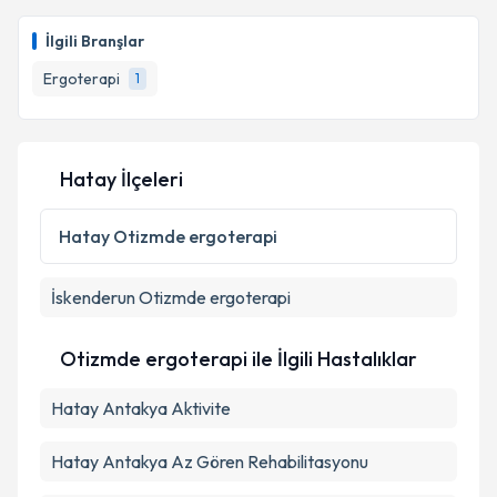
Ergoterapist Elif Nadire Kerkez
için randevu
takvimi talebi oluşturun. Size bu uzmandan randevu
İlgili Branşlar
almanız için bir takvim hazırlandığında e-posta ile
bilgilendireceğiz.
Ergoterapi
1
E-posta Adresiniz
Hatay İlçeleri
Kişisel verilerimin işlenmesine ilişkin
Aydınlatma
Hatay
Otizmde ergoterapi
Metni
'ni okudum ve kişisel verilerimin belirtilen
kapsamda işlenmesini kabul ediyorum.
İskenderun
Otizmde ergoterapi
Takvim Talebini Gönder
Otizmde ergoterapi ile İlgili Hastalıklar
Hatay Antakya Aktivite
Hatay Antakya Az Gören Rehabilitasyonu