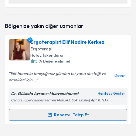
Randevu Takvimi Talebi
Ergoterapist Sehilya Kara
için randevu takvimi
Bölgenize yakın diğer uzmanlar
talebi oluşturun. Size bu uzmandan randevu almanız
için bir takvim hazırlandığında e-posta ile
bilgilendireceğiz.
Ergoterapist Elif Nadire Kerkez
Ergoterapi
E-posta Adresiniz
Hatay
, İskenderun
5
(
4
Değerlendirme)
Elif hanımla tanıştığımız günden bu yana desteği ve
Devamı
emekleri için...
Kişisel verilerimin işlenmesine ilişkin
Aydınlatma
Metni
'ni okudum ve kişisel verilerimin belirtilen
kapsamda işlenmesini kabul ediyorum.
Dr. Gülseda Ayrancı Muayenehanesi
Haritada Göster
Cengiz Topel caddesi Pirireis Mah.143. Sok. Baştuğ Apt. K:1 D:1
Takvim Talebini Gönder
Randevu Talep Et
Randevu Takvimi Talebi