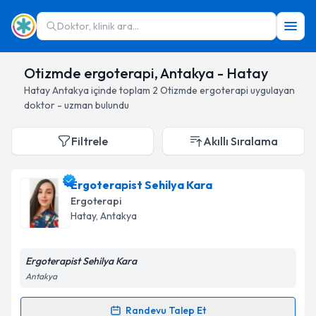
Doktor, klinik ara...
Otizmde ergoterapi, Antakya - Hatay
Hatay
Antakya
içinde toplam
2
Otizmde ergoterapi
uygulayan
doktor - uzman bulundu
Filtrele
Akıllı Sıralama
Ergoterapist Sehilya Kara
Ergoterapi
Hatay
, Antakya
Ergoterapist Sehilya Kara
Antakya
Randevu Talep Et