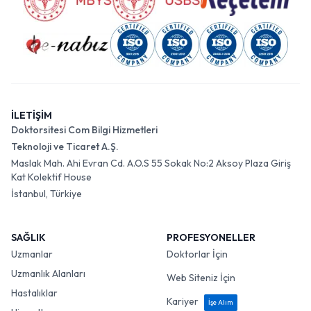
İLETİŞİM
Doktorsitesi Com Bilgi Hizmetleri
Teknoloji ve Ticaret A.Ş.
Maslak Mah. Ahi Evran Cd. A.O.S 55 Sokak No:2 Aksoy Plaza Giriş
Kat Kolektif House
İstanbul, Türkiye
SAĞLIK
PROFESYONELLER
Uzmanlar
Doktorlar İçin
Uzmanlık Alanları
Web Siteniz İçin
Hastalıklar
Kariyer
İşe Alım