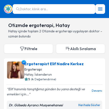
Doktor, klinik ara...
Otizmde ergoterapi, Hatay
Hatay
içinde toplam
2
Otizmde ergoterapi
uygulayan doktor -
uzman bulundu
Filtrele
Akıllı Sıralama
Ergoterapist Elif Nadire Kerkez
Ergoterapi
Hatay
, İskenderun
5
(
4
Değerlendirme)
Elif hanımla tanıştığımız günden bu yana desteği ve
Devamı
emekleri için...
Dr. Gülseda Ayrancı Muayenehanesi
Haritada Göster