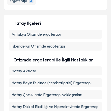
Ergoterapi
2
E-posta Adresiniz
Hatay İlçeleri
Antakya
Kişisel verilerimin işlenmesine ilişkin
Otizmde ergoterapi
Aydınlatma
Metni
'ni okudum ve kişisel verilerimin belirtilen
kapsamda işlenmesini kabul ediyorum.
İskenderun
Otizmde ergoterapi
Takvim Talebini Gönder
Otizmde ergoterapi ile İlgili Hastalıklar
Hatay Aktivite
Hatay Beyin felcinde (cerebral palsi) Ergoterapi
Hatay Çocuklarda Ergoterapi yaklaşımları
Hatay Dikkat Eksikliği ve Hiperaktivitede Ergoterapi