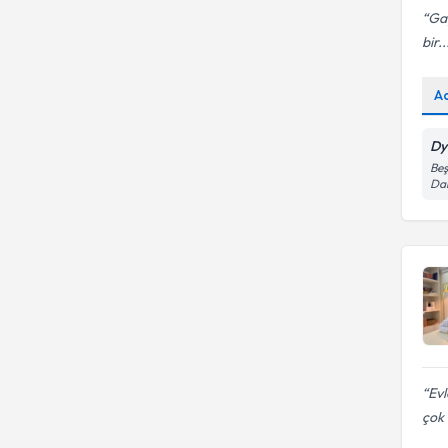
Gay
bir..
A
Dy
Beş
Dai
Ev
çok 