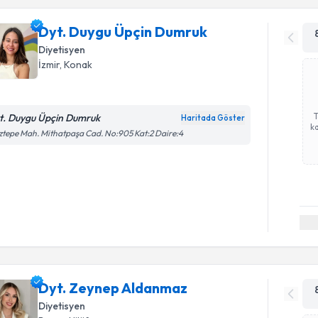
Dyt. Duygu Üpçin Dumruk
Diyetisyen
İzmir
, Konak
t. Duygu Üpçin Dumruk
Haritada Göster
ka
tepe Mah. Mithatpaşa Cad. No:905 Kat:2 Daire:4
Dyt. Zeynep Aldanmaz
Diyetisyen