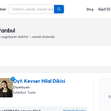
ikler
Blog
Kayıt Ol
tanbul
e
uygulayan doktor - uzman bulundu
Randevu T
Dyt. Kevse
Size bu uzm
Dyt. Kevser Hilal Dikici
hazırlandığ
Diyetisyen
E-posta Ad
İstanbul
, Tuzla
B