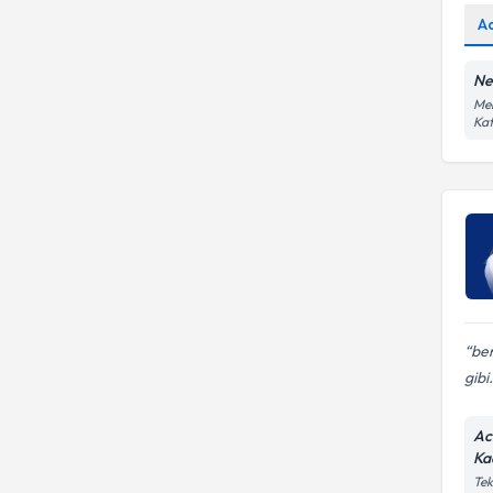
A
Ne
Mer
Kat
ben
gibi.
Ac
Ka
Tek