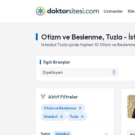
Uzmanlar
Klin
Otizm ve Beslenme, Tuzla - İs
İstanbul
Tuzla
içinde toplam
10
Otizm ve Beslenm
İlgili Branşlar
Diyetisyen
1
Aktif Filtreler
Otizm ve Beslenme
İstanbul
Tuzla
Şehir
İstanbul