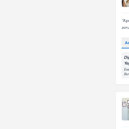
Aşı
zoru
A
Di
Ya
Ese
Bur