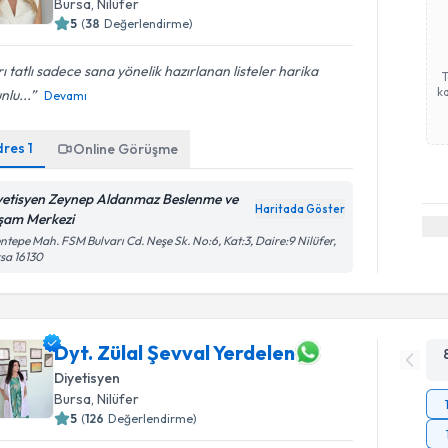
Bursa
, Nilüfer
5
(
38
Değerlendirme)
rı tatlı sadece sana yönelik hazırlanan listeler harika
ka
nlu...
Devamı
dres
1
Online Görüşme
yetisyen Zeynep Aldanmaz Beslenme ve
Haritada Göster
şam Merkezi
ntepe Mah. FSM Bulvarı Cd. Neşe Sk. No:6, Kat:3, Daire:9 Nilüfer,
sa 16130
Dyt. Zülal Şevval Yerdelen
Diyetisyen
Bursa
, Nilüfer
5
(
126
Değerlendirme)