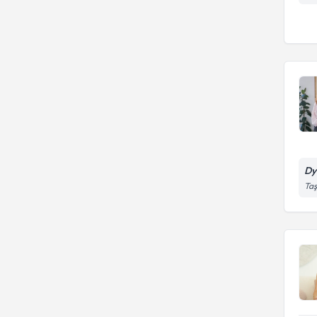
Dy
Taş