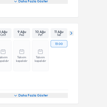
Daha Fazla Göster
8 Ağu
9 Ağu
10 Ağu
11 Ağu
Cmt
Paz
Pzt
Sal
13:00
Takvim
Takvim
Takvim
palıdır
kapalıdır
kapalıdır
Daha Fazla Göster