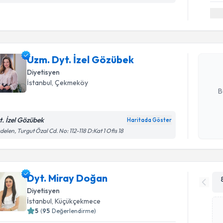
Randevu T
Uzm. Dyt.
Size bu uzm
Uzm. Dyt. İzel Gözübek
hazırlandığ
Diyetisyen
E-posta Ad
İstanbul
, Çekmeköy
B
t. İzel Gözübek
Haritada Göster
Kişisel
delen, Turgut Özal Cd. No: 112-118 D:Kat 1 Ofis 18
okudum
işlenm
Dyt. Miray Doğan
Diyetisyen
İstanbul
, Küçükçekmece
5
(
95
Değerlendirme)