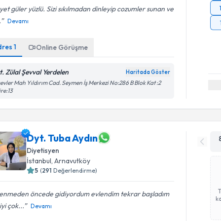
et güler yüzlü. Sizi sıkılmadan dinleyip cozumler sunan ve
.
Devamı
dres
1
Online Görüşme
t. Zülal Şevval Yerdelen
Haritada Göster
evler Mah Yıldırım Cad. Seymen İş Merkezi No:286 B Blok Kat :2
re:13
Dyt. Tuba Aydın
Diyetisyen
İstanbul
, Arnavutköy
5
(
291
Değerlendirme)
lenmeden öncede gidiyordum evlendim tekrar başladım
ka
iyi çok...
Devamı