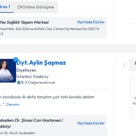
dres
1
Online Görüşme
fes Sağlıklı Yaşam Merkezi
Haritada Göster
kez Mah. Eski Edirne Asfaltı Cad. Cömert İş Merkezi No:1263 /4
:2
Dyt. Aylin Şaşmaz
Diyetisyen
İstanbul
, Kadıköy
5
(
1
Değerlendirme)
 kendisiyle ilk defa tanıştım çok tatlı kendisi ablam
ka
..
Devamı
ıbadem Dr. Şinasi Can Hastanesi (
Haritada Göster
dıköy)
in Sk. No:8, Acıbadem