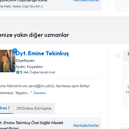
zyoNORM Fizyoterapi Klinik
Haritada Göster
Kişisel
la Mah. Vatan Cad. No:40-L
okudum
işlenm
enize yakın diğer uzmanlar
Dyt. Emine Tekinkuş
Diyetisyen
Aydın
, Kuşadası
5
(
44
Değerlendirme)
ne Hanım'ın en sevdiğim yönü, herkese aynı listeyi
ka
memesi. Yaşam...
Devamı
dres
1
Online Görüşme
t. Emine Tekinkuş Özel Sağlık Meslek
Haritada Göster
zmet Birimi