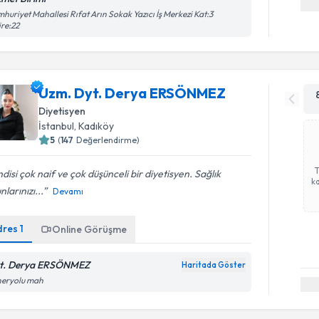
huriyet Mahallesi Rıfat Arın Sokak Yazıcı İş Merkezi Kat:3
re:22
Uzm. Dyt. Derya ERSÖNMEZ
Diyetisyen
İstanbul
, Kadıköy
5
(
147
Değerlendirme)
disi çok naif ve çok düşünceli bir diyetisyen. Sağlık
ka
nlarınızı...
Devamı
dres
1
Online Görüşme
t. Derya ERSÖNMEZ
Haritada Göster
neryolu mah