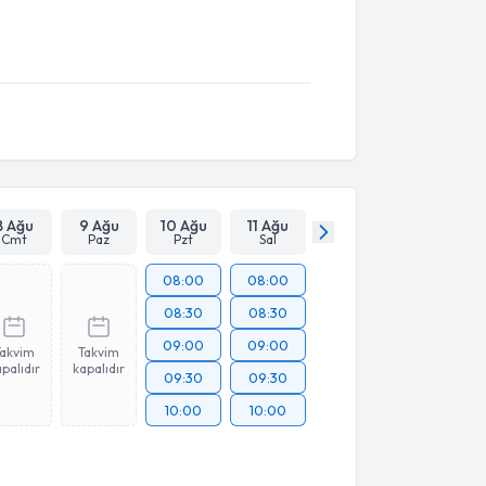
8 Ağu
9 Ağu
10 Ağu
11 Ağu
Cmt
Paz
Pzt
Sal
08:00
08:00
08:30
08:30
09:00
09:00
Takvim
Takvim
palıdır
kapalıdır
09:30
09:30
10:00
10:00