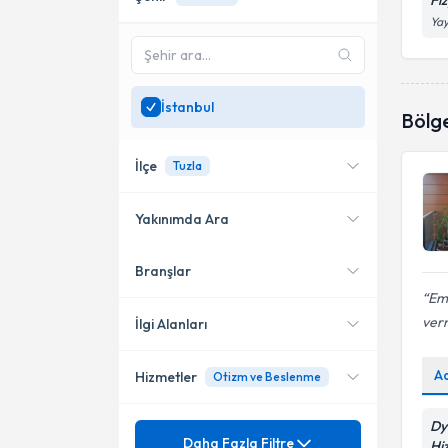
Fi
Yay
İstanbul
Bölg
İlçe
Tuzla
Yakınımda Ara
Branşlar
Konumuma yakın uzmanları
Bakırköy
göster
Emi
Esenyurt
ver
İlgi Alanları
Kadıköy
A
Hizmetler
Otizm ve Beslenme
Diyetisyen
Arnavutköy
Dy
Mezuniyet
Adölesan Çağı Beslenme
Daha Fazla Filtre
Beylikdüzü
Hi