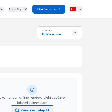
Giriş Yap
Doktor musun?
Sıralama
Akıllı Sıralama
akvimi Talebi
r Hilal Dikici
için randevu takvimi talebi oluşturun.
andan randevu almanız için bir takvim
ında e-posta ile bilgilendireceğiz.
resiniz
u uzmandan online randevu alabileceğin bir
takvimi bulunmuyor.
Randevu Talep Et