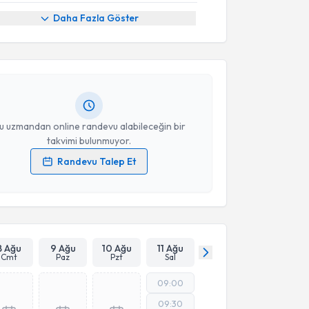
akvimi Talebi
Daha Fazla Göster
 İzel Gözübek
için randevu takvimi talebi oluşturun.
andan randevu almanız için bir takvim
ında e-posta ile bilgilendireceğiz.
resiniz
u uzmandan online randevu alabileceğin bir
takvimi bulunmuyor.
Randevu Talep Et
 verilerimin işlenmesine ilişkin
Aydınlatma Metni
'ni
 ve kişisel verilerimin belirtilen kapsamda
esini kabul ediyorum.
Takvim Talebini Gönder
8 Ağu
9 Ağu
10 Ağu
11 Ağu
Cmt
Paz
Pzt
Sal
09:00
09:30