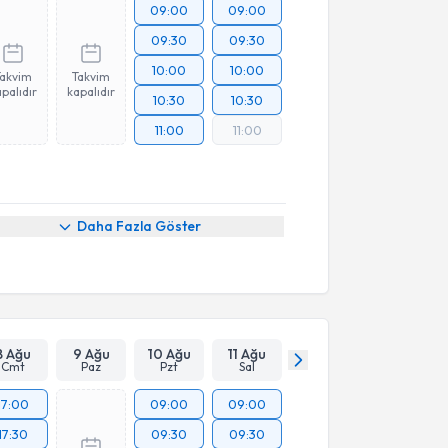
09:00
09:00
09:30
09:30
10:00
10:00
Takvim
Takvim
palıdır
kapalıdır
10:30
10:30
11:00
11:00
Daha Fazla Göster
8 Ağu
9 Ağu
10 Ağu
11 Ağu
Cmt
Paz
Pzt
Sal
17:00
09:00
09:00
17:30
09:30
09:30