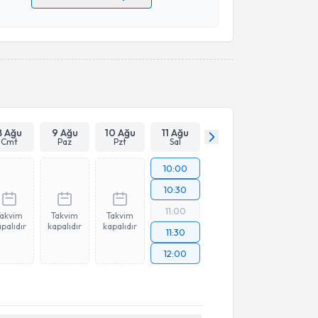
 verilerimin işlenmesine ilişkin
Aydınlatma Metni
'ni
 ve kişisel verilerimin belirtilen kapsamda
esini kabul ediyorum.
Takvim Talebini Gönder
8 Ağu
9 Ağu
10 Ağu
11 Ağu
Cmt
Paz
Pzt
Sal
10:00
10:30
11:00
Takvim
Takvim
Takvim
palıdır
kapalıdır
kapalıdır
11:30
12:00