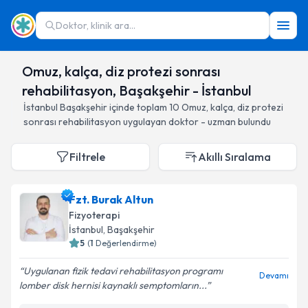
Doktor, klinik ara...
Omuz, kalça, diz protezi sonrası
rehabilitasyon, Başakşehir - İstanbul
İstanbul
Başakşehir
içinde toplam
10
Omuz, kalça, diz protezi
sonrası rehabilitasyon
uygulayan doktor - uzman bulundu
Filtrele
Akıllı Sıralama
Fzt. Burak Altun
Fizyoterapi
İstanbul
, Başakşehir
5
(
1
Değerlendirme)
Uygulanan fizik tedavi rehabilitasyon programı
Devamı
lomber disk hernisi kaynaklı semptomların...