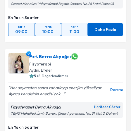
Cennet Mahallesi Yahya Kemal Beyatlı Caddesi No:26 Kat:4 Daire:15
En Yakın Saatler
Yarın
Yarın
Yarın
Daha Fazla
09:00
10:00
11:00
Fzt. Berra Akyağcı
Fizyoterapi
Aydın
, Efeler
5
(
8
Değerlendirme)
Her seyanstan sonra rahatlayıp enerjim yükseliyor.
Devamı
Ayrıca kendisinin enerjisi çok...
Fizyoterapist Berra Akyağcı
Haritada Göster
7 Eylül Mahallesi, İzmir Bulvarı, Çınar Apartmanı, No: 31, Kat: 2, Daire: 4
En Yakın Saatler