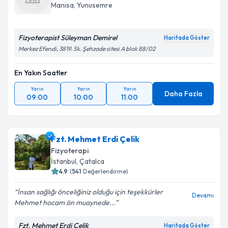
takvim hazırlandığında e-posta ile bilgilendireceğiz.
Manisa
, Yunusemre
E-posta Adresiniz
Fizyoterapist Süleyman Demirel
Haritada Göster
Merkez Efendi, 3819. Sk. Şehzade sitesi A blok 88/02
En Yakın Saatler
Kişisel verilerimin işlenmesine ilişkin
Aydınlatma
Metni
'ni okudum ve kişisel verilerimin belirtilen
Yarın
Yarın
Yarın
kapsamda işlenmesini kabul ediyorum.
Daha Fazla
09:00
10:00
11:00
Takvim Talebini Gönder
Fzt. Mehmet Erdi Çelik
Fizyoterapi
İstanbul
, Çatalca
4.9
(
541
Değerlendirme)
İnsan sağlığı önceliğiniz olduğu için teşekkürler
Devamı
Mehmet hocam ön muaynede...
Fzt. Mehmet Erdi Çelik
Haritada Göster