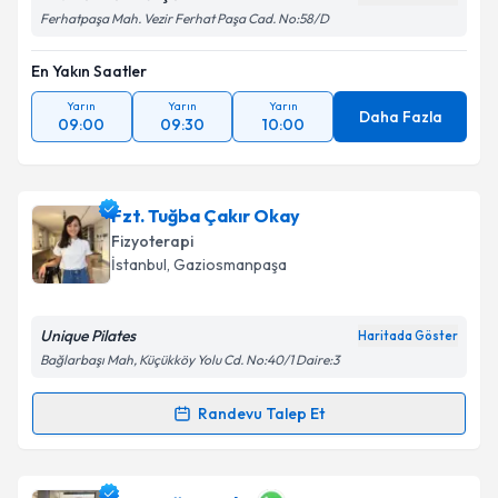
Ferhatpaşa Mah. Vezir Ferhat Paşa Cad. No:58/D
En Yakın Saatler
Yarın
Yarın
Yarın
Daha Fazla
09:00
09:30
10:00
Fzt. Tuğba Çakır Okay
Fizyoterapi
İstanbul
, Gaziosmanpaşa
Unique Pilates
Haritada Göster
Bağlarbaşı Mah, Küçükköy Yolu Cd. No:40/1 Daire:3
Randevu Talep Et
Randevu Takvimi Talebi