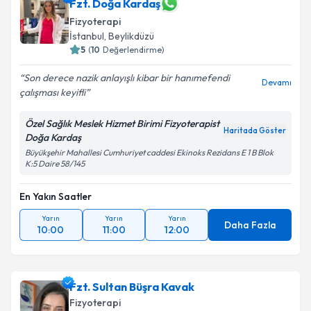
Fzt. Tuğba Çakır Okay
için randevu takvimi talebi
Fzt. Doğa Kardaş
oluşturun. Size bu uzmandan randevu almanız için bir
Fizyoterapi
takvim hazırlandığında e-posta ile bilgilendireceğiz.
İstanbul
, Beylikdüzü
5
(
10
Değerlendirme)
E-posta Adresiniz
Son derece nazik anlayışlı kibar bir hanımefendi
Devamı
çalışması keyifli
Özel Sağlık Meslek Hizmet Birimi Fizyoterapist
Kişisel verilerimin işlenmesine ilişkin
Aydınlatma
Haritada Göster
Doğa Kardaş
Metni
'ni okudum ve kişisel verilerimin belirtilen
kapsamda işlenmesini kabul ediyorum.
Büyükşehir Mahallesi Cumhuriyet caddesi Ekinoks Rezidans E 1 B Blok
K:5 Daire 58/145
Takvim Talebini Gönder
En Yakın Saatler
Yarın
Yarın
Yarın
Daha Fazla
10:00
11:00
12:00
Fzt. Sultan Büşra Kavak
Fizyoterapi