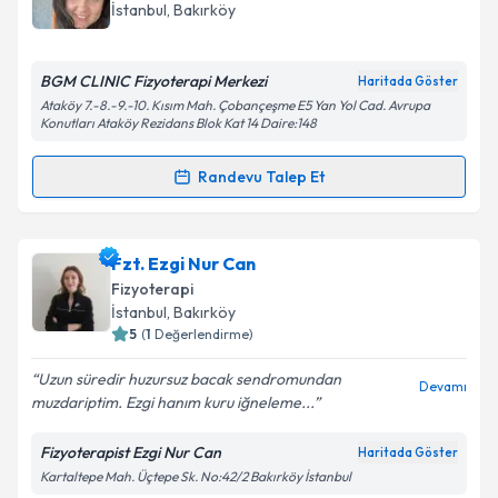
İstanbul
, Bakırköy
BGM CLINIC Fizyoterapi Merkezi
Haritada Göster
Ataköy 7.-8.-9.-10. Kısım Mah. Çobançeşme E5 Yan Yol Cad. Avrupa
Konutları Ataköy Rezidans Blok Kat 14 Daire:148
Randevu Talep Et
Randevu Takvimi Talebi
Fzt. Sultan Büşra Kavak
için randevu takvimi talebi
Fzt. Ezgi Nur Can
oluşturun. Size bu uzmandan randevu almanız için bir
Fizyoterapi
takvim hazırlandığında e-posta ile bilgilendireceğiz.
İstanbul
, Bakırköy
5
(
1
Değerlendirme)
E-posta Adresiniz
Uzun süredir huzursuz bacak sendromundan
Devamı
muzdariptim. Ezgi hanım kuru iğneleme...
Fizyoterapist Ezgi Nur Can
Haritada Göster
Kişisel verilerimin işlenmesine ilişkin
Aydınlatma
Kartaltepe Mah. Üçtepe Sk. No:42/2 Bakırköy İstanbul
Metni
'ni okudum ve kişisel verilerimin belirtilen