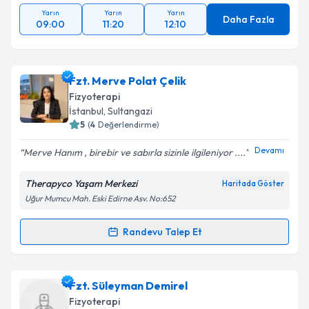
Yarın
Yarın
Yarın
Daha Fazla
09:00
11:20
12:10
Fzt. Merve Polat Çelik
Fizyoterapi
İstanbul
, Sultangazi
5
(
4
Değerlendirme)
Devamı
Merve Hanım , birebir ve sabırla sizinle ilgileniyor ....
Therapyco Yaşam Merkezi
Haritada Göster
Uğur Mumcu Mah. Eski Edirne Asv. No:652
Randevu Talep Et
Randevu Takvimi Talebi
Fzt. Merve Polat Çelik
için randevu takvimi talebi
Fzt. Süleyman Demirel
oluşturun. Size bu uzmandan randevu almanız için bir
Fizyoterapi