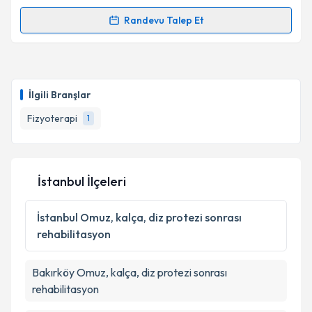
kapsamda işlenmesini kabul ediyorum.
Randevu Talep Et
Randevu Takvimi Talebi
Takvim Talebini Gönder
Fzt. Ezgi Nur Can
için randevu takvimi talebi
oluşturun. Size bu uzmandan randevu almanız için bir
İlgili Branşlar
takvim hazırlandığında e-posta ile bilgilendireceğiz.
Fizyoterapi
1
E-posta Adresiniz
İstanbul İlçeleri
Kişisel verilerimin işlenmesine ilişkin
Aydınlatma
Metni
'ni okudum ve kişisel verilerimin belirtilen
İstanbul
Omuz, kalça, diz protezi sonrası
kapsamda işlenmesini kabul ediyorum.
rehabilitasyon
Takvim Talebini Gönder
Bakırköy
Omuz, kalça, diz protezi sonrası
rehabilitasyon