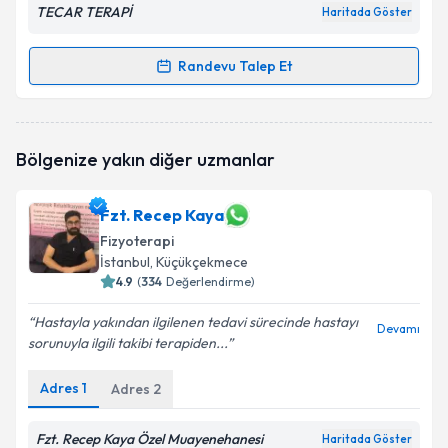
TECAR TERAPİ
Haritada Göster
Randevu Talep Et
Randevu Takvimi Talebi
Fzt. Burak Altun
için randevu takvimi talebi oluşturun.
Bölgenize yakın diğer uzmanlar
Size bu uzmandan randevu almanız için bir takvim
hazırlandığında e-posta ile bilgilendireceğiz.
Fzt. Recep Kaya
E-posta Adresiniz
Fizyoterapi
İstanbul
, Küçükçekmece
4.9
(
334
Değerlendirme)
Kişisel verilerimin işlenmesine ilişkin
Aydınlatma
Hastayla yakından ilgilenen tedavi sürecinde hastayı
Devamı
Metni
'ni okudum ve kişisel verilerimin belirtilen
sorunuyla ilgili takibi terapiden...
kapsamda işlenmesini kabul ediyorum.
Adres
1
Adres
2
Takvim Talebini Gönder
Fzt. Recep Kaya Özel Muayenehanesi
Haritada Göster