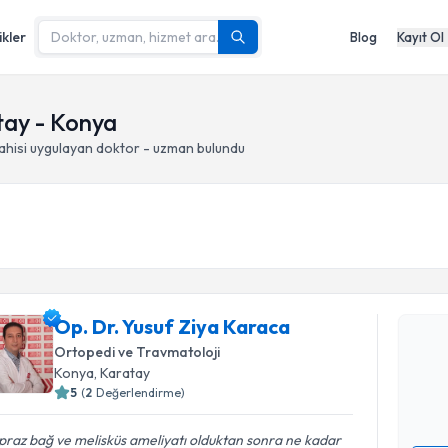
ikler
Blog
Kayıt Ol
tay - Konya
ahisi
uygulayan doktor - uzman bulundu
Randevu T
Op. Dr. Yu
Op. Dr. Yusuf Ziya Karaca
oluşturun. 
Ortopedi ve Travmatoloji
hazırlandığ
Konya
, Karatay
5
(
2
Değerlendirme)
E-posta Ad
raz bağ ve melisküs ameliyatı olduktan sonra ne kadar