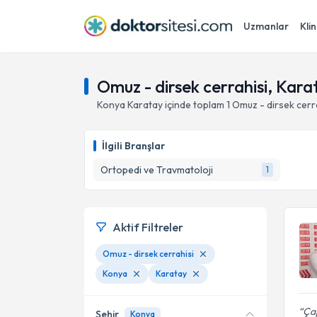
Uzmanlar
Klin
Omuz - dirsek cerrahisi, Kara
Konya
Karatay
içinde toplam
1
Omuz - dirsek cerr
İlgili Branşlar
Ortopedi ve Travmatoloji
1
Aktif Filtreler
Omuz - dirsek cerrahisi
Konya
Karatay
Çap
Şehir
Konya