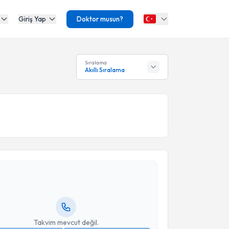
Giriş Yap
Doktor musun?
Sıralama
Akıllı Sıralama
akvimi Talebi
suf Ziya Karaca
için randevu takvimi talebi
Size bu uzmandan randevu almanız için bir takvim
ında e-posta ile bilgilendireceğiz.
resiniz
Takvim mevcut değil.