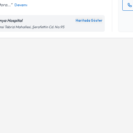
ora...
Devamı
Kişisel
okudum
nya Hospital
Haritada Göster
işlenm
si Tebrizi Mahallesi, Şerafettin Cd. No:95