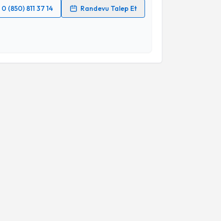
0 (850) 811 37 14
Randevu Talep Et
 verilerimin işlenmesine ilişkin
Aydınlatma Metni
'ni
 ve kişisel verilerimin belirtilen kapsamda
esini kabul ediyorum.
Takvim Talebini Gönder