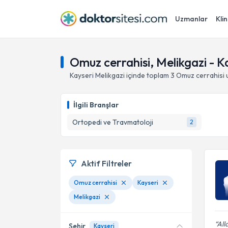
Uzmanlar
Klin
Omuz cerrahisi, Melikgazi - K
Kayseri
Melikgazi
içinde toplam
3
Omuz cerrahisi
u
İlgili Branşlar
Ortopedi ve Travmatoloji
2
Aktif Filtreler
Omuz cerrahisi
Kayseri
Melikgazi
All
Şehir
Kayseri