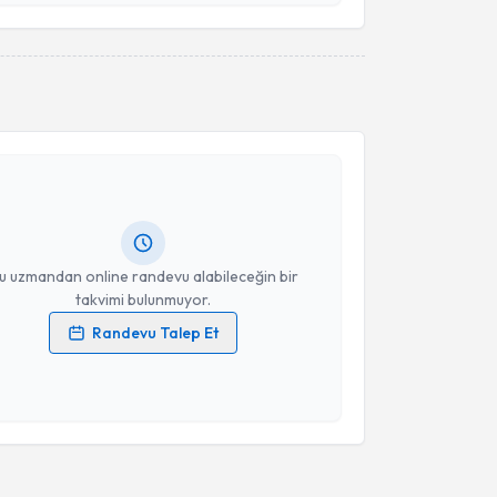
Takvim Talebini Gönder
akvimi Talebi
 Ahmet Güney
için randevu takvimi talebi oluşturun.
andan randevu almanız için bir takvim
ında e-posta ile bilgilendireceğiz.
resiniz
u uzmandan online randevu alabileceğin bir
takvimi bulunmuyor.
Randevu Talep Et
 verilerimin işlenmesine ilişkin
Aydınlatma Metni
'ni
 ve kişisel verilerimin belirtilen kapsamda
esini kabul ediyorum.
Takvim Talebini Gönder