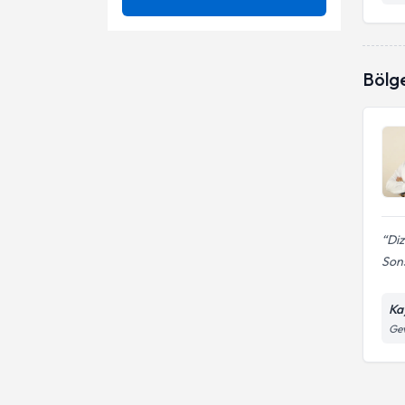
Acl (Ön Çapraz Bağ) Yırtığı
Ünvan
Artroplasti
Artrit
Artroskopik ameliyatlar
Bölg
ERCİYES ÜNİVERSİTESİ
Artroplasti
Artroskopik cerrahi
İSTANBUL ÜNİVERSİTESİ
Doç. Dr.
Ayak Ağrıları
Dirsek cerrahisi
Op. Dr.
Ayak Bileği Burkulması
El bileği cerrahisi
Ayak Bileği Kırıkları
Kalça cerrahisi
Diz
Ayak Burkulması
Sons
Omuz cerrahisi
Bel Ağrısı
Acl yırtığı
Ka
Gev
Bel Kayması
Aproskopik cerrahi
Arthroscopy - kapalı omuz ve
diz ameliyatları