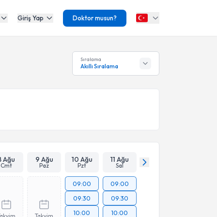
Giriş Yap
Doktor musun?
Sıralama
Akıllı Sıralama
8 Ağu
9 Ağu
10 Ağu
11 Ağu
Cmt
Paz
Pzt
Sal
09:00
09:00
09:30
09:30
10:00
10:00
Takvim
Takvim