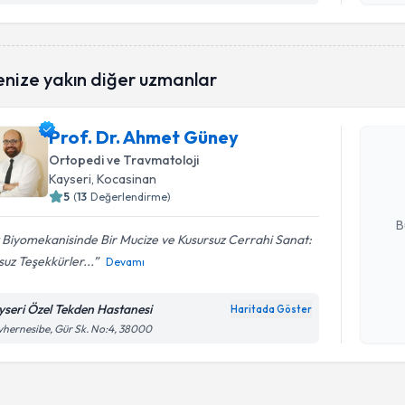
Randevu T
enize yakın diğer uzmanlar
Prof. Dr.
Prof. Dr. Ahmet Güney
Size bu uzm
Ortopedi ve Travmatoloji
hazırlandığ
Kayseri
, Kocasinan
5
(
13
Değerlendirme)
E-posta Ad
B
 Biyomekanisinde Bir Mucize ve Kusursuz Cerrahi Sanat:
uz Teşekkürler...
Devamı
Kişisel
okudum
yseri Özel Tekden Hastanesi
Haritada Göster
işlenm
hernesibe, Gür Sk. No:4, 38000