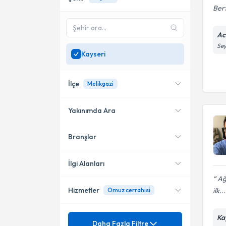
Bert
Ac
Sey
Kayseri
İlçe
Melikgazi
Yakınımda Ara
Branşlar
Konumuma yakın uzmanları
Melikgazi
göster
Kocasinan
İlgi Alanları
Ağu
Hizmetler
ilk...
Omuz cerrahisi
Ortopedi ve Travmatoloji
Mezuniyet
Ka
Artroskopi
Daha Fazla Filtre