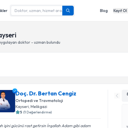
ikler
Blog
Kayıt Ol
ayseri
ygulayan doktor - uzman bulundu
Doç. Dr. Bertan Cengiz
Ortopedi ve Travmatoloji
Kayseri
, Melikgazi
5
(
1
Değerlendirme)
ah işini gücünü rast getirsin İnşallah Adam gibi adam