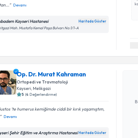
ka
an...
Devamı
ıbadem Kayseri Hastanesi
Haritada Göster
itgazi Mah. Mustafa Kemal Paşa Bulvarı No:1/1-A
Randevu T
Op. Dr. M
Op. Dr. Murat Kahraman
Size bu uzm
hazırlandığ
Ortopedi ve Travmatoloji
Kayseri
, Melikgazi
E-posta Ad
5
(
4
Değerlendirme)
B
stos ’te humerus kemiğimde ciddi bir kırık yaşamıştım,
Devamı
Kişisel
okudum
yseri Şehir Eğitim ve Araştırma Hastanesi
Haritada Göster
işlenm