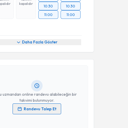
palıdır
kapalıdır
10:30
10:30
11:00
11:00
Daha Fazla Göster
akvimi Talebi
urat Kahraman
için randevu takvimi talebi oluşturun.
andan randevu almanız için bir takvim
ında e-posta ile bilgilendireceğiz.
resiniz
u uzmandan online randevu alabileceğin bir
takvimi bulunmuyor.
Randevu Talep Et
 verilerimin işlenmesine ilişkin
Aydınlatma Metni
'ni
 ve kişisel verilerimin belirtilen kapsamda
esini kabul ediyorum.