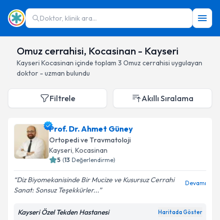
Doktor, klinik ara...
Omuz cerrahisi, Kocasinan - Kayseri
Kayseri
Kocasinan
içinde toplam
3
Omuz cerrahisi
uygulayan
doktor - uzman bulundu
Filtrele
Akıllı Sıralama
Prof. Dr. Ahmet Güney
Ortopedi ve Travmatoloji
Kayseri
, Kocasinan
5
(
13
Değerlendirme)
Diz Biyomekanisinde Bir Mucize ve Kusursuz Cerrahi
Devamı
Sanat: Sonsuz Teşekkürler...
Kayseri Özel Tekden Hastanesi
Haritada Göster