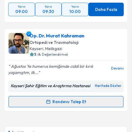
Yarın
Yarın
Yarın
Daha Fazla
09:00
09:30
10:00
Op. Dr. Murat Kahraman
Ortopedi ve Travmatoloji
Kayseri
, Melikgazi
5
(
4
Değerlendirme)
Ağustos ’te humerus kemiğimde ciddi bir kırık
Devamı
yaşamıştım, ilk...
Kayseri Şehir Eğitim ve Araştırma Hastanesi
Haritada Göster
Randevu Talep Et
Randevu Takvimi Talebi
Op. Dr. Murat Kahraman
için randevu takvimi talebi
oluşturun. Size bu uzmandan randevu almanız için bir