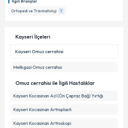
İlgili Branşlar
takvim hazırlandığında e-posta ile bilgilendireceğiz.
Ortopedi ve Travmatoloji
1
E-posta Adresiniz
Kayseri İlçeleri
Kişisel verilerimin işlenmesine ilişkin
Aydınlatma
Metni
'ni okudum ve kişisel verilerimin belirtilen
Kayseri
Omuz cerrahisi
kapsamda işlenmesini kabul ediyorum.
Melikgazi
Omuz cerrahisi
Takvim Talebini Gönder
Omuz cerrahisi ile İlgili Hastalıklar
Kayseri Kocasinan Acl (Ön Çapraz Bağ) Yırtığı
Kayseri Kocasinan Artroplasti
Kayseri Kocasinan Artroskopi