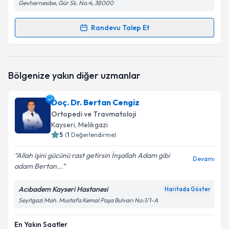
Gevhernesibe, Gür Sk. No:4, 38000
Randevu Talep Et
Randevu Takvimi Talebi
Prof. Dr. Ahmet Güney
için randevu takvimi talebi
Bölgenize yakın diğer uzmanlar
oluşturun. Size bu uzmandan randevu almanız için bir
takvim hazırlandığında e-posta ile bilgilendireceğiz.
Doç. Dr. Bertan Cengiz
E-posta Adresiniz
Ortopedi ve Travmatoloji
Kayseri
, Melikgazi
5
(
1
Değerlendirme)
Allah işini gücünü rast getirsin İnşallah Adam gibi
Kişisel verilerimin işlenmesine ilişkin
Aydınlatma
Devamı
adam Bertan...
Metni
'ni okudum ve kişisel verilerimin belirtilen
kapsamda işlenmesini kabul ediyorum.
Acıbadem Kayseri Hastanesi
Haritada Göster
Seyitgazi Mah. Mustafa Kemal Paşa Bulvarı No:1/1-A
Takvim Talebini Gönder
En Yakın Saatler