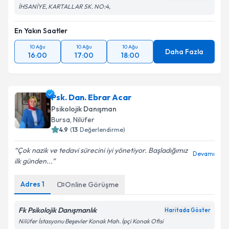
İHSANİYE, KARTALLAR SK. NO:4,
En Yakın Saatler
10 Ağu
10 Ağu
10 Ağu
Daha Fazla
16:00
17:00
18:00
Psk. Dan. Ebrar Acar
Psikolojik Danışman
Bursa
, Nilüfer
4.9
(
13
Değerlendirme)
Çok nazik ve tedavi sürecini iyi yönetiyor. Başladığımız
Devamı
ilk günden...
Adres
1
Online Görüşme
Fk Psikolojik Danışmanlık
Haritada Göster
Nilüfer İstasyonu Beşevler Konak Mah. İpçi Konak Ofisi