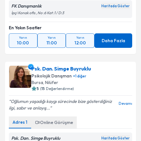
FK Danışmanlık
Haritada Göster
İpçi Konak ofis , No :6 Kat :1 / D:3
En Yakın Saatler
Yarın
Yarın
Yarın
Daha Fazla
10:00
11:00
12:00
Psk. Dan. Simge Buyruklu
Psikolojik Danışman
+
1
diğer
Bursa
, Nilüfer
5
(
15
Değerlendirme)
Oğlumun yaşadığı kaygı sürecinde bize gösterdiğiniz
Devamı
ilgi, sabır ve anlayış...
Adres
1
Online Görüşme
Psk. Dan. Simge Buyruklu
Haritada Göster