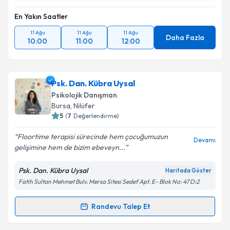
En Yakın Saatler
11 Ağu
11 Ağu
11 Ağu
Daha Fazla
10:00
11:00
12:00
Psk. Dan. Kübra Uysal
Psikolojik Danışman
Bursa
, Nilüfer
5
(
7
Değerlendirme)
Floortime terapisi sürecinde hem çocuğumuzun
Devamı
gelişimine hem de bizim ebeveyn...
Psk. Dan. Kübra Uysal
Haritada Göster
Fatih Sultan Mehmet Bulv. Mersa Sitesi Sedef Apt. E- Blok No: 47 D:2
Randevu Talep Et
Randevu Takvimi Talebi