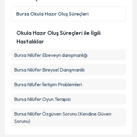
Kişisel verilerimin işlenmesine ilişkin
Aydınlatma
Bursa
Okula Hazır Oluş Süreçleri
Metni
'ni okudum ve kişisel verilerimin belirtilen
kapsamda işlenmesini kabul ediyorum.
Okula Hazır Oluş Süreçleri ile İlgili
Hastalıklar
Takvim Talebini Gönder
Bursa Nilüfer Ebeveyn danışmanlığı
Bursa Nilüfer Bireysel Danışmanlık
Bursa Nilüfer İletişim Problemleri
Bursa Nilüfer Oyun Terapisi
Bursa Nilüfer Özgüven Sorunu (Kendine Güven
Sorunu)