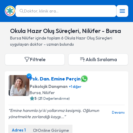
Doktor, klinik ara...
Okula Hazır Oluş Süreçleri, Nilüfer - Bursa
Bursa
Nilüfer
içinde toplam
6
Okula Hazır Oluş Süreçleri
uygulayan doktor - uzman bulundu
Filtrele
Akıllı Sıralama
Psk. Dan. Emine Perçin
Psikolojik Danışman
+
1
diğer
Bursa
, Nilüfer
5
(
21
Değerlendirme)
Emine hanımla iyi ki yollarımız kesişmiş. Oğlumun
Devamı
yönetmekte zorlandığı kaygı...
Adres
1
Online Görüşme