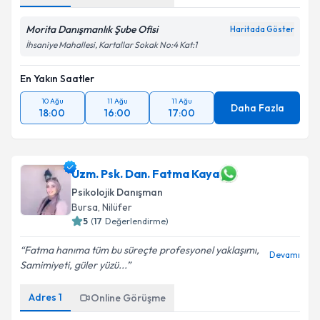
Morita Danışmanlık Şube Ofisi
Haritada Göster
İhsaniye Mahallesi, Kartallar Sokak No:4 Kat:1
En Yakın Saatler
10 Ağu
11 Ağu
11 Ağu
Daha Fazla
18:00
16:00
17:00
Uzm. Psk. Dan. Fatma Kaya
Psikolojik Danışman
Bursa
, Nilüfer
5
(
17
Değerlendirme)
Fatma hanıma tüm bu süreçte profesyonel yaklaşımı,
Devamı
Samimiyeti, güler yüzü...
Adres
1
Online Görüşme