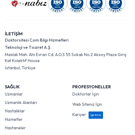
İLETİŞİM
Doktorsitesi Com Bilgi Hizmetleri
Teknoloji ve Ticaret A.Ş.
Maslak Mah. Ahi Evran Cd. A.O.S 55 Sokak No:2 Aksoy Plaza Giriş
Kat Kolektif House
İstanbul, Türkiye
SAĞLIK
PROFESYONELLER
Uzmanlar
Doktorlar İçin
Uzmanlık Alanları
Web Siteniz İçin
Hastalıklar
Kariyer
İşe Alım
Hizmetler
Hastaneler