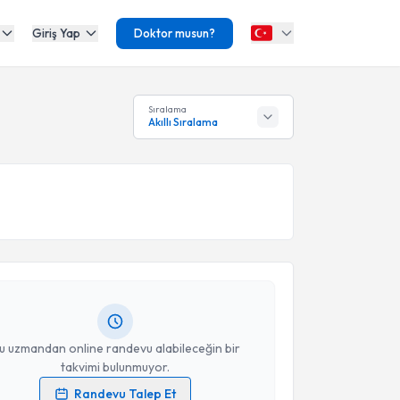
Giriş Yap
Doktor musun?
Sıralama
Akıllı Sıralama
akvimi Talebi
ha Mercan
için randevu takvimi talebi oluşturun. Size
 randevu almanız için bir takvim hazırlandığında e-
lgilendireceğiz.
resiniz
u uzmandan online randevu alabileceğin bir
takvimi bulunmuyor.
Randevu Talep Et