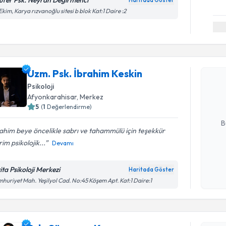
Ekim, Karya rızvanoğlu sitesi b blok Kat:1 Daire :2
Randevu T
Uzm. Psk.
Uzm. Psk. İbrahim Keskin
oluşturun. 
Psikoloji
hazırlandığ
Afyonkarahisar
, Merkez
5
(
1
Değerlendirme)
E-posta Ad
B
ahim beye öncelikle sabrı ve tahammülü için teşekkür
im psikolojik...
Devamı
Kişisel
okudum
ita Psikoloji Merkezi
Haritada Göster
Randevu T
işlenm
huriyet Mah. Yeşilyol Cad. No:45 Köşem Apt. Kat:1 Daire:1
Psk. Süme
Size bu uzm