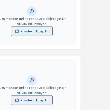
ında e-posta ile bilgilendireceğiz.
resiniz
u uzmandan online randevu alabileceğin bir
takvimi bulunmuyor.
Randevu Talep Et
 verilerimin işlenmesine ilişkin
Aydınlatma Metni
'ni
 ve kişisel verilerimin belirtilen kapsamda
akvimi Talebi
esini kabul ediyorum.
Takvim Talebini Gönder
 Özlem Veral
için randevu takvimi talebi oluşturun.
andan randevu almanız için bir takvim
ında e-posta ile bilgilendireceğiz.
resiniz
u uzmandan online randevu alabileceğin bir
takvimi bulunmuyor.
Randevu Talep Et
 verilerimin işlenmesine ilişkin
Aydınlatma Metni
'ni