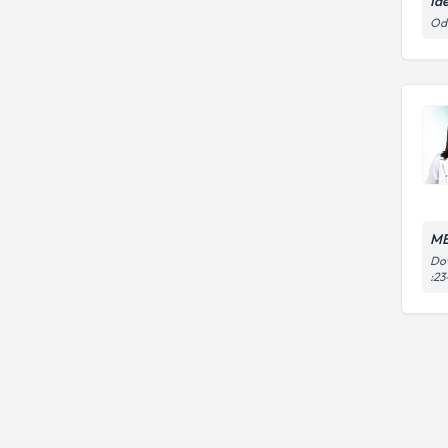
İd
Odu
ME
Dow
:23