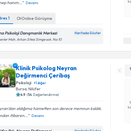
ka
nep hanım...
Devamı
dres
1
Online Görüşme
na Psikoloji Danışmanlık Merkezi
Haritada Göster
evler Mah. Arkan Sitesi Simge sok. No:10
Klinik Psikolog Neyran
Değirmenci Çeribaş
Psikoloji
+
1
diğer
Bursa
, Nilüfer
4.9
(
54
Değerlendirme)
ka
yran’dan aldığımız hizmetten son derece memnun kaldık.
andan itibaren...
Devamı
lüfer Psk. Neyran Değirmenci
Haritada Göster