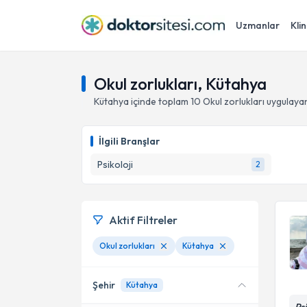
Uzmanlar
Klin
Okul zorlukları, Kütahya
Kütahya
içinde toplam
10
Okul zorlukları
uygulayan
İlgili Branşlar
Psikoloji
2
Aktif Filtreler
Okul zorlukları
Kütahya
Şehir
Kütahya