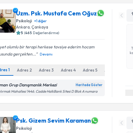
Uzm. Psk. Mustafa Cem Oğuz
Psikoloji
+
1
diğer
Ankara
, Çankaya
5
(
465
Değerlendirme)
et olumlu bir terapi herkese tavsiye ederim hocam
ka
usunda gerçekten...
Devamı
dres
1
Adres
2
Adres
3
Adres
4
Adres
5
Adres
6
man Grup Danışmanlık Merkezi
Haritada Göster
ılırmak Mahallesi 1446. Cadde HalkBank Sitesi D Blok A numara
Psk. Gizem Sevim Karaman
Psikoloji