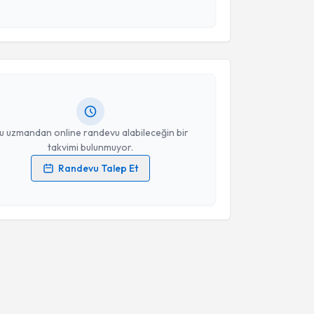
 ve kişisel verilerimin belirtilen kapsamda
akvimi Talebi
esini kabul ediyorum.
Takvim Talebini Gönder
a Kaya Şengül
için randevu takvimi talebi oluşturun.
andan randevu almanız için bir takvim
ında e-posta ile bilgilendireceğiz.
resiniz
u uzmandan online randevu alabileceğin bir
takvimi bulunmuyor.
Randevu Talep Et
 verilerimin işlenmesine ilişkin
Aydınlatma Metni
'ni
 ve kişisel verilerimin belirtilen kapsamda
esini kabul ediyorum.
Takvim Talebini Gönder