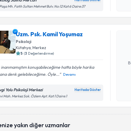
ikolog Saliha Mercan
Haritada Göster
Kişisel
 Paşa Mh. Fatih Sultan Mehmet Bulv. No:12 Kat:6 Daire:37
okudum
Randevu T
işlenm
Uzm. Psk.
Uzm. Psk. Kamil Yoşumaz
Size bu uzm
Psikoloji
hazırlandığ
Kütahya
, Merkez
5
(
3
Değerlendirme)
E-posta Ad
B
ç inanmamıştım konuşabileceğime hatta böyle harika
ana denk gelebileceğime. Öyle...
Devamı
Kişisel
okudum
vgi Yolu Psikoloji Merkezi
Haritada Göster
işlenm
vi Mah. Merkez Sok. Özlem Apt. Kat:1 Daire:1
enize yakın diğer uzmanlar