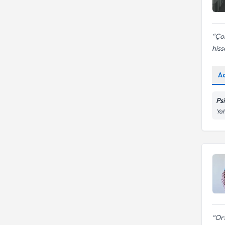
Çok
his
A
Ps
Yah
Ort