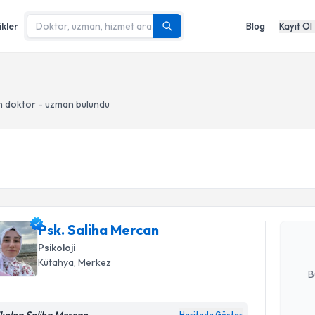
ikler
Blog
Kayıt Ol
 doktor - uzman bulundu
Randevu T
Psk. Sali
bu uzmandan
Psk. Saliha Mercan
posta ile bi
Psikoloji
E-posta Ad
Kütahya
, Merkez
B