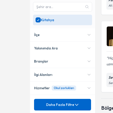
Ps
Ali
Kütahya
İlçe
Yakınımda Ara
Hi
Branşlar
Konumuma yakın uzmanları
Merkez
uzm
göster
İlgi Alanları
Se
Ser
Hizmetler
Okul zorlukları
Psikoloji
Mezuniyet
Anksiyete (Kaygı) Bozuklukları
Daha Fazla Filtre
Bölg