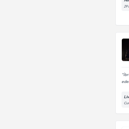
29 
İbr
eder
Liv
Cum