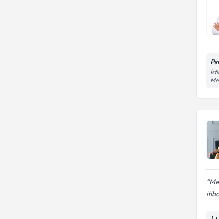
Ps
İst
Med
Mer
itib