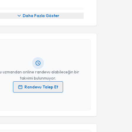
Daha Fazla Göster
akvimi Talebi
 İbrahim Keskin
için randevu takvimi talebi
Size bu uzmandan randevu almanız için bir takvim
ında e-posta ile bilgilendireceğiz.
resiniz
u uzmandan online randevu alabileceğin bir
takvimi bulunmuyor.
Randevu Talep Et
 verilerimin işlenmesine ilişkin
Aydınlatma Metni
'ni
 ve kişisel verilerimin belirtilen kapsamda
akvimi Talebi
esini kabul ediyorum.
Takvim Talebini Gönder
yye Karaca
için randevu takvimi talebi oluşturun.
andan randevu almanız için bir takvim