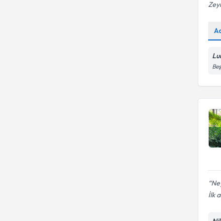
Zey
A
Lu
Beş
Ne
İlk 
Ni