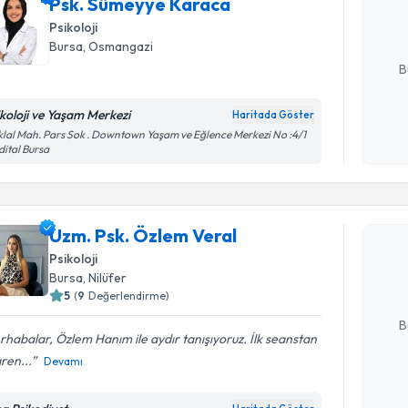
Psk. Sümeyye Karaca
hazırlandığ
Psikoloji
E-posta Ad
Bursa
, Osmangazi
B
ikoloji ve Yaşam Merkezi
Haritada Göster
Kişisel
iklal Mah. Pars Sok . Downtown Yaşam ve Eğlence Merkezi No :4/1
ital Bursa
okudum
Randevu T
işlenm
Uzm. Psk.
Uzm. Psk. Özlem Veral
Size bu uzm
Psikoloji
hazırlandığ
Bursa
, Nilüfer
5
(
9
Değerlendirme)
E-posta Ad
B
habalar, Özlem Hanım ile aydır tanışıyoruz. İlk seanstan
aren...
Devamı
Kişisel