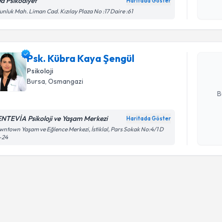
okudum
ea Psikodiyet
Haritada Göster
Randevu T
işlenm
nluk Mah. Liman Cad. Kızılay Plaza No :17 Daire :61
Psk. Kübr
Size bu uzm
Psk. Kübra Kaya Şengül
hazırlandığ
Psikoloji
E-posta Ad
Bursa
, Osmangazi
B
NTEVİA Psikoloji ve Yaşam Merkezi
Haritada Göster
Kişisel
ntown Yaşam ve Eğlence Merkezi, İstiklal, Pars Sokak No:4/1 D
-24
okudum
işlenm