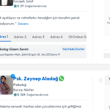
Kocaeli
, İzmit
5
(
17
Değerlendirme)
 açıklayıcı ve rahatlatıcı tanıdığım için kendimi şanslı
ka
sediyorum.
Devamı
dres
1
Adres
2
Adres
3
Adres
4
Online Görüşme
ikolog Gizem Sevim
Haritada Göster
ya Kaptan Mah. Şehit Ergün Sk. No:53 Daire :9
Psk. Zeynep Aladağ
Psikoloji
Bursa
, Nilüfer
5
(
129
Değerlendirme)
alama senedir hastası olan çocuklarımız için gittiğimiz