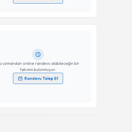
 verilerimin işlenmesine ilişkin
Aydınlatma Metni
'ni
 ve kişisel verilerimin belirtilen kapsamda
akvimi Talebi
esini kabul ediyorum.
 Kamil Yoşumaz
için randevu takvimi talebi oluşturun.
Takvim Talebini Gönder
andan randevu almanız için bir takvim
ında e-posta ile bilgilendireceğiz.
resiniz
u uzmandan online randevu alabileceğin bir
takvimi bulunmuyor.
Randevu Talep Et
 verilerimin işlenmesine ilişkin
Aydınlatma Metni
'ni
 ve kişisel verilerimin belirtilen kapsamda
esini kabul ediyorum.
Takvim Talebini Gönder