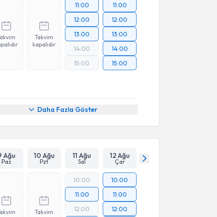
11:00
11:00
12:00
12:00
13:00
13:00
Takvim
Takvim
palıdır
kapalıdır
14:00
14:00
15:00
15:00
Daha Fazla Göster
9 Ağu
10 Ağu
11 Ağu
12 Ağu
Paz
Pzt
Sal
Çar
10:00
10:00
11:00
11:00
12:00
12:00
Takvim
Takvim