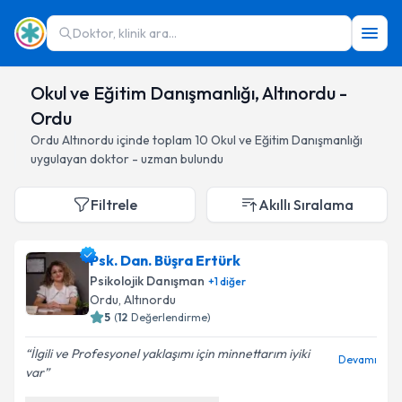
Doktor, klinik ara...
Okul ve Eğitim Danışmanlığı, Altınordu -
Ordu
Ordu
Altınordu
içinde toplam
10
Okul ve Eğitim Danışmanlığı
uygulayan doktor - uzman bulundu
Filtrele
Akıllı Sıralama
Psk. Dan. Büşra Ertürk
Psikolojik Danışman
+
1
diğer
Ordu
, Altınordu
5
(
12
Değerlendirme)
İlgili ve Profesyonel yaklaşımı için minnettarım iyiki
Devamı
var