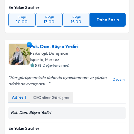
En Yakın Saatler
12 Ağu
12 Ağu
12 Ağu
Daha Fazla
10:00
13:00
15:00
Psk. Dan. Büşra Yediri
Psikolojik Danışman
Isparta
, Merkez
5
(
8
Değerlendirme)
Her görüşmemizde daha da aydınlanmam ve çözüm
Devamı
odaklı davranışı artı...
Adres
1
Online Görüşme
Psk. Dan. Büşra Yediri
En Yakın Saatler