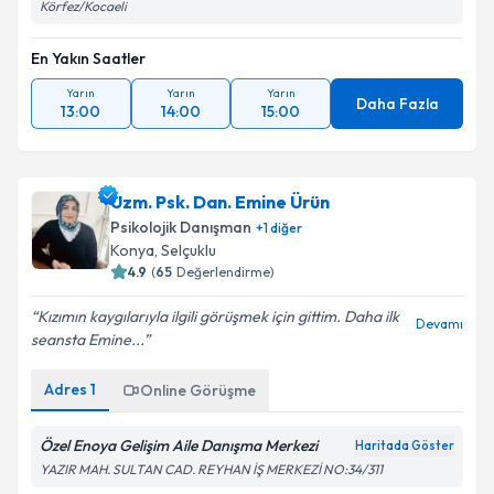
Körfez/Kocaeli
En Yakın Saatler
Yarın
Yarın
Yarın
Daha Fazla
13:00
14:00
15:00
Uzm. Psk. Dan. Emine Ürün
Psikolojik Danışman
+
1
diğer
Konya
, Selçuklu
4.9
(
65
Değerlendirme)
Kızımın kaygılarıyla ilgili görüşmek için gittim. Daha ilk
Devamı
seansta Emine...
Adres
1
Online Görüşme
Özel Enoya Gelişim Aile Danışma Merkezi
Haritada Göster
YAZIR MAH. SULTAN CAD. REYHAN İŞ MERKEZİ NO:34/311