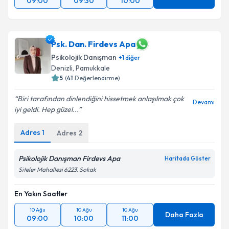
09:00
09:30
10:00
Psk. Dan. Firdevs Apa
Psikolojik Danışman
+
1
diğer
Denizli
, Pamukkale
5
(
41
Değerlendirme)
Biri tarafından dinlendiğini hissetmek anlaşılmak çok
Devamı
iyi geldi. Hep güzel...
Adres
1
Adres
2
Psikolojik Danışman Firdevs Apa
Haritada Göster
Siteler Mahallesi 6223. Sokak
En Yakın Saatler
10 Ağu
10 Ağu
10 Ağu
Daha Fazla
09:00
10:00
11:00