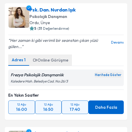
Psk. Dan. Nurdan Işık
Psikolojik Danışman
Ordu
, Ünye
5
(
31
Değerlendirme)
Her zaman ki gibi verimli bir seanstan çıkan yüzü
Devamı
gülen...
Adres
1
Online Görüşme
Frezya Psikolojik Danışmanlık
Haritada Göster
Kaledere Mah. Belediye Cad. No:26/3
En Yakın Saatler
12 Ağu
12 Ağu
12 Ağu
Daha Fazla
16:00
16:50
17:40