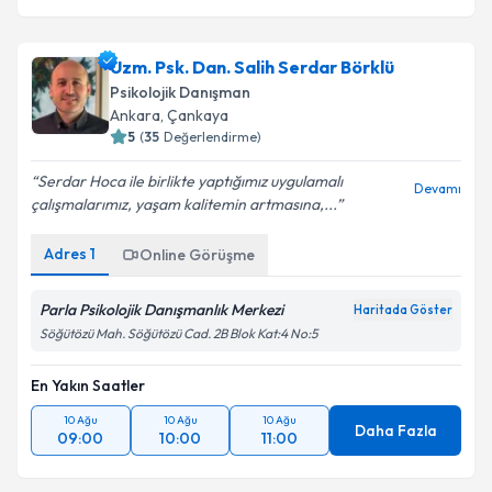
Uzm. Psk. Dan. Salih Serdar Börklü
Psikolojik Danışman
Ankara
, Çankaya
5
(
35
Değerlendirme)
Serdar Hoca ile birlikte yaptığımız uygulamalı
Devamı
çalışmalarımız, yaşam kalitemin artmasına,...
Adres
1
Online Görüşme
Parla Psikolojik Danışmanlık Merkezi
Haritada Göster
Söğütözü Mah. Söğütözü Cad. 2B Blok Kat:4 No:5
En Yakın Saatler
10 Ağu
10 Ağu
10 Ağu
Daha Fazla
09:00
10:00
11:00