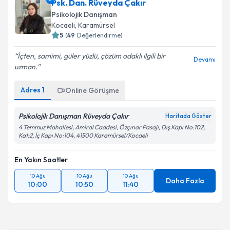
Psk. Dan. Rüveyda Çakır
Psikolojik Danışman
Kocaeli
, Karamürsel
5
(
49
Değerlendirme)
İçten, samimi, güler yüzlü, çözüm odaklı ilgili bir
Devamı
uzman.
Adres
1
Online Görüşme
Psikolojik Danışman Rüveyda Çakır
Haritada Göster
4 Temmuz Mahallesi, Amiral Caddesi, Özçınar Pasajı, Dış Kapı No:102,
Kat:2, İç Kapı No:104, 41500 Karamürsel/Kocaeli
En Yakın Saatler
10 Ağu
10 Ağu
10 Ağu
Daha Fazla
10:00
10:50
11:40