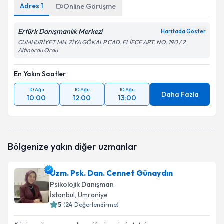
Adres
1
Online Görüşme
Ertürk Danışmanlık Merkezi
Haritada Göster
CUMHURİYET MH. ZİYA GÖKALP CAD. ELİFCE APT. NO: 190 / 2
Altınordu Ordu
En Yakın Saatler
10 Ağu
10 Ağu
10 Ağu
Daha Fazla
10:00
12:00
13:00
Bölgenize yakın diğer uzmanlar
Uzm. Psk. Dan. Cennet Günaydın
Psikolojik Danışman
İstanbul
, Ümraniye
5
(
24
Değerlendirme)