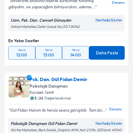
üniversite sınavına hazırlık sürecinde tutulmuş
Devamı
gibiydim. ne yapacağımı bilmiyordum, aileme...
Uzm. Psk. Dan. Cennet Günaydın
Haritada Göster
İstiklal Mahallesi Zafer Sokak No:3 D:1 34762
En Yakın Saatler
Yarın
Yarın
Yarın
Daha Fazla
12:00
13:00
14:00
Psk. Dan. Gül Fidan Demir
Psikolojik Danışman
Kocaeli
, İzmit
5
(
26
Değerlendirme)
Devamı
Gül Fidan Hanım ile henüz seans görüştük. Tam bir...
Psikolojik Danışman Gül Fidan Demir
Haritada Göster
Körfez Mahallesi, Berk Sokak, Dolphin AVM, Kat: 2 Ofis: 223 İzmit, 41040