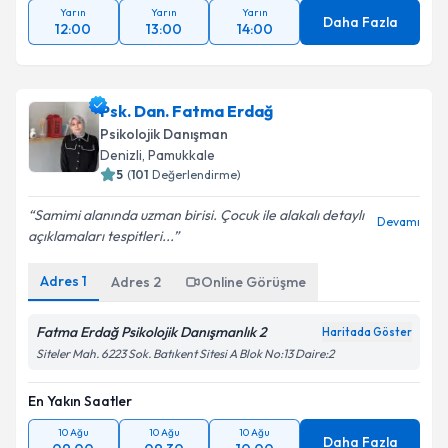
Yarın
Yarın
Yarın
Daha Fazla
12:00
13:00
14:00
Psk. Dan. Fatma Erdağ
Psikolojik Danışman
Denizli
, Pamukkale
5
(
101
Değerlendirme)
Samimi alanında uzman birisi. Çocuk ile alakalı detaylı
Devamı
açıklamaları tespitleri...
Adres
1
Adres
2
Online Görüşme
Fatma Erdağ Psikolojik Danışmanlık 2
Haritada Göster
Siteler Mah. 6223 Sok. Batıkent Sitesi A Blok No:13 Daire:2
En Yakın Saatler
10 Ağu
10 Ağu
10 Ağu
Daha Fazla