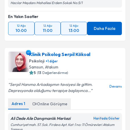
Hacılar Meydanı Mahallesi Erdem Sokak No:5/1
En Yakın Saatler
12 Ağu
12 Ağu
12 Ağu
Daha Fazla
10:00
11:00
13:00
Klinik Psikolog Serpil Köksal
Psikoloji
+
1
diğer
Samsun
, Atakum
5
(
13
Değerlendirme)
Serpil Hanıma Arkadaşımın tavsiyesi ile gittim.
Devamı
Depresyonda olduğumu terapiye başlayınca...
Adres
1
Online Görüşme
Ali Dede Aile Danışmanlık Merkezi
Haritada Göster
Cumhuriyet mah. 57. Sok. Firdevs Apt. Kat :1 no: 11 Ömürevleri Atakum
Samsun