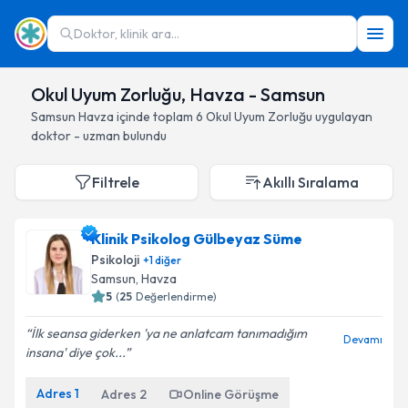
Doktor, klinik ara...
Okul Uyum Zorluğu, Havza - Samsun
Samsun
Havza
içinde toplam
6
Okul Uyum Zorluğu
uygulayan
doktor - uzman bulundu
Filtrele
Akıllı Sıralama
Klinik Psikolog Gülbeyaz Süme
Psikoloji
+
1
diğer
Samsun
, Havza
5
(
25
Değerlendirme)
İlk seansa giderken 'ya ne anlatcam tanımadığım
Devamı
insana' diye çok...
Adres
1
Adres
2
Online Görüşme