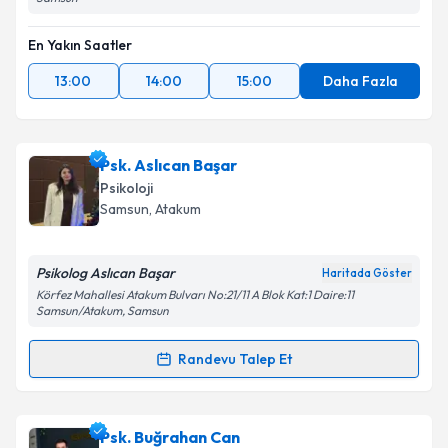
En Yakın Saatler
13:00
14:00
15:00
Daha Fazla
Psk. Aslıcan Başar
Psikoloji
Samsun
, Atakum
Psikolog Aslıcan Başar
Haritada Göster
Körfez Mahallesi Atakum Bulvarı No:21/11 A Blok Kat:1 Daire:11
Samsun/Atakum, Samsun
Randevu Talep Et
Randevu Takvimi Talebi
Psk. Aslıcan Başar
için randevu takvimi talebi
Psk. Buğrahan Can