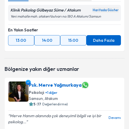
Klinik Psikolog Gülbeyaz Süme / Atakum
Haritada Göster
Yeni mahalle mah. atakent bulvarı no:180 A Atakum/Samsun
En Yakın Saatler
13:00
14:00
15:00
Daha Fazla
Bölgenize yakın diğer uzmanlar
Psk. Merve Yağmurkaya
Psikoloji
+
1
diğer
Samsun
, Atakum
5
(
17
Değerlendirme)
Merve Hanım alanında çok deneyimli bilgili ve iyi bir
Devamı
psikolog...