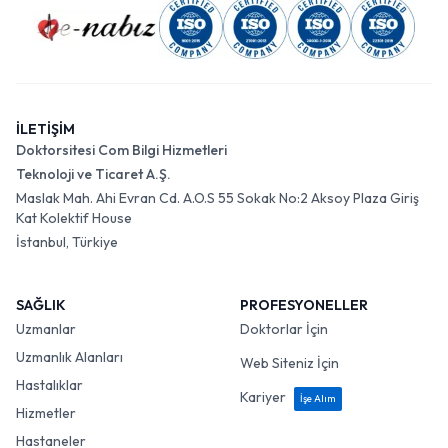
İLETİŞİM
Doktorsitesi Com Bilgi Hizmetleri
Teknoloji ve Ticaret A.Ş.
Maslak Mah. Ahi Evran Cd. A.O.S 55 Sokak No:2 Aksoy Plaza Giriş
Kat Kolektif House
İstanbul, Türkiye
SAĞLIK
PROFESYONELLER
Uzmanlar
Doktorlar İçin
Uzmanlık Alanları
Web Siteniz İçin
Hastalıklar
Kariyer
İşe Alım
Hizmetler
Hastaneler