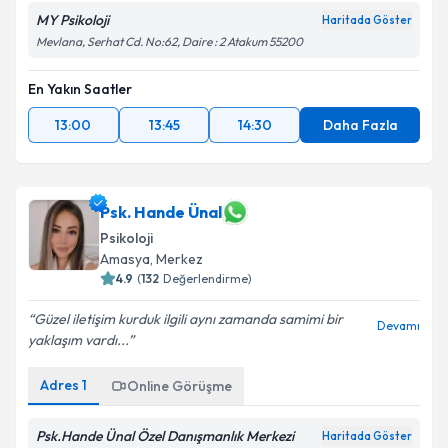
MY Psikoloji
Haritada Göster
Mevlana, Serhat Cd. No:62, Daire : 2 Atakum 55200
En Yakın Saatler
13:00
13:45
14:30
Daha Fazla
Psk. Hande Ünal
Psikoloji
Amasya
, Merkez
4.9
(
132
Değerlendirme)
Güzel iletişim kurduk ilgili aynı zamanda samimi bir
Devamı
yaklaşım vardı...
Adres
1
Online Görüşme
Psk.Hande Ünal Özel Danışmanlık Merkezi
Haritada Göster