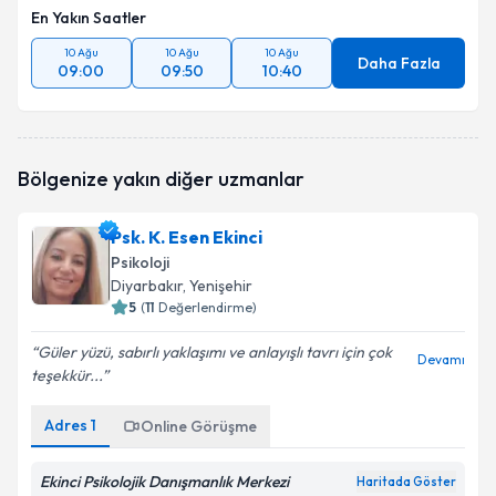
En Yakın Saatler
10 Ağu
10 Ağu
10 Ağu
Daha Fazla
09:00
09:50
10:40
Bölgenize yakın diğer uzmanlar
Psk. K. Esen Ekinci
Psikoloji
Diyarbakır
, Yenişehir
5
(
11
Değerlendirme)
Güler yüzü, sabırlı yaklaşımı ve anlayışlı tavrı için çok
Devamı
teşekkür...
Adres
1
Online Görüşme
Ekinci Psikolojik Danışmanlık Merkezi
Haritada Göster