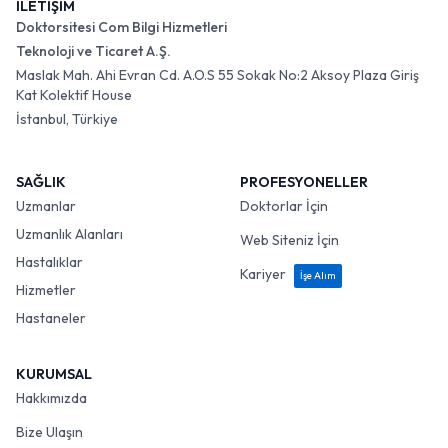
İLETİŞİM
Doktorsitesi Com Bilgi Hizmetleri
Teknoloji ve Ticaret A.Ş.
Maslak Mah. Ahi Evran Cd. A.O.S 55 Sokak No:2 Aksoy Plaza Giriş
Kat Kolektif House
İstanbul, Türkiye
SAĞLIK
PROFESYONELLER
Uzmanlar
Doktorlar İçin
Uzmanlık Alanları
Web Siteniz İçin
Hastalıklar
Kariyer
İşe Alım
Hizmetler
Hastaneler
KURUMSAL
Hakkımızda
Bize Ulaşın