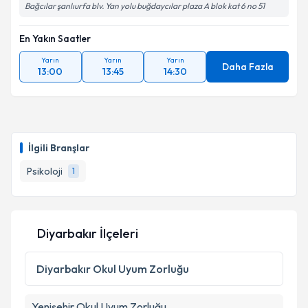
Bağcılar şanlıurfa blv. Yan yolu buğdaycılar plaza A blok kat 6 no 51
En Yakın Saatler
Yarın
Yarın
Yarın
Daha Fazla
13:00
13:45
14:30
İlgili Branşlar
Psikoloji
1
Diyarbakır İlçeleri
Diyarbakır
Okul Uyum Zorluğu
Yenişehir
Okul Uyum Zorluğu