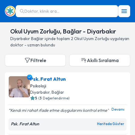
Doktor, klinik ara...
Okul Uyum Zorluğu, Bağlar - Diyarbakır
Diyarbakır
Bağlar
içinde toplam
2
Okul Uyum Zorluğu
uygulayan
doktor - uzman bulundu
Filtrele
Akıllı Sıralama
Psk. Fırat Altun
Psikoloji
Diyarbakır
, Bağlar
5
(
3
Değerlendirme)
Devamı
Kendı mi rahat ıfade etme duygularımı kontrol etme
Psk. Fırat Altun
Haritada Göster