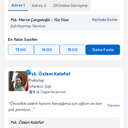
Adres
1
Adres
2
Online Görüşme
Psk. Merve Çengeloğlu - Yüz Yüze
Haritada Göster
Şişli Nişantaşı Teşvikiye
En Yakın Saatler
13:00
14:00
15:00
Daha Fazla
Psk. Özlem Kalafat
Psikoloji
İstanbul
, Şişli
5
(
4
Değerlendirme)
Öncelikle özlem hanımı tanıdığımız için oğlum ve ben
Devamı
çok şanslıyız...
Psk. Özlem Kalafat