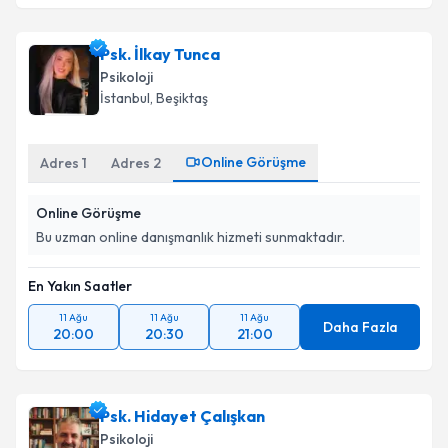
Psk. İlkay Tunca
Psikoloji
İstanbul
, Beşiktaş
Online Görüşme
Adres
1
Adres
2
Online Görüşme
Bu uzman online danışmanlık hizmeti sunmaktadır.
En Yakın Saatler
11 Ağu
11 Ağu
11 Ağu
Daha Fazla
20:00
20:30
21:00
Psk. Hidayet Çalışkan
Psikoloji