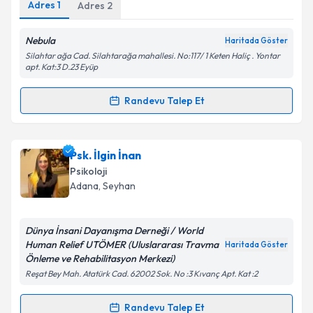
Adres
1
Adres
2
Nebula
Haritada Göster
Silahtar ağa Cad. Silahtarağa mahallesi. No:117/ 1 Keten Haliç . Yontar
apt. Kat:3 D.23 Eyüp
Randevu Talep Et
Randevu Takvimi Talebi
Psk. Ayşenur Özmen
için randevu takvimi talebi
Psk. İlgin İnan
oluşturun. Size bu uzmandan randevu almanız için bir
Psikoloji
takvim hazırlandığında e-posta ile bilgilendireceğiz.
Adana
, Seyhan
E-posta Adresiniz
Dünya İnsani Dayanışma Derneği / World
Human Relief UTÖMER (Uluslararası Travma
Haritada Göster
Önleme ve Rehabilitasyon Merkezi)
Reşat Bey Mah. Atatürk Cad. 62002 Sok. No :3 Kıvanç Apt. Kat :2
Kişisel verilerimin işlenmesine ilişkin
Aydınlatma
Metni
'ni okudum ve kişisel verilerimin belirtilen
kapsamda işlenmesini kabul ediyorum.
Randevu Talep Et