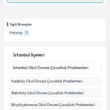
Randevu Takvimi Talebi
Takvim Talebini Gönder
Psk. İlgin İnan
için randevu takvimi talebi oluşturun.
Size bu uzmandan randevu almanız için bir takvim
İlgili Branşlar
hazırlandığında e-posta ile bilgilendireceğiz.
Psikoloji
3
E-posta Adresiniz
İstanbul İlçeleri
Kişisel verilerimin işlenmesine ilişkin
Aydınlatma
Metni
'ni okudum ve kişisel verilerimin belirtilen
İstanbul
Okul Öncesi Çocukluk Problemleri
kapsamda işlenmesini kabul ediyorum.
Kadıköy
Okul Öncesi Çocukluk Problemleri
Takvim Talebini Gönder
Bakırköy
Okul Öncesi Çocukluk Problemleri
Büyükçekmece
Okul Öncesi Çocukluk Problemleri