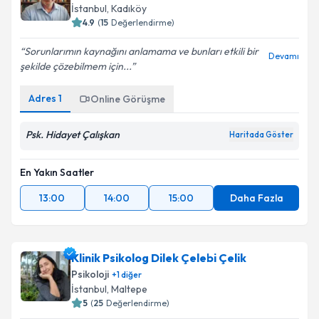
İstanbul
, Kadıköy
4.9
(
15
Değerlendirme)
Sorunlarımın kaynağını anlamama ve bunları etkili bir
Devamı
şekilde çözebilmem için...
Adres
1
Online Görüşme
Psk. Hidayet Çalışkan
Haritada Göster
En Yakın Saatler
13:00
14:00
15:00
Daha Fazla
Klinik Psikolog Dilek Çelebi Çelik
Psikoloji
+
1
diğer
İstanbul
, Maltepe
5
(
25
Değerlendirme)