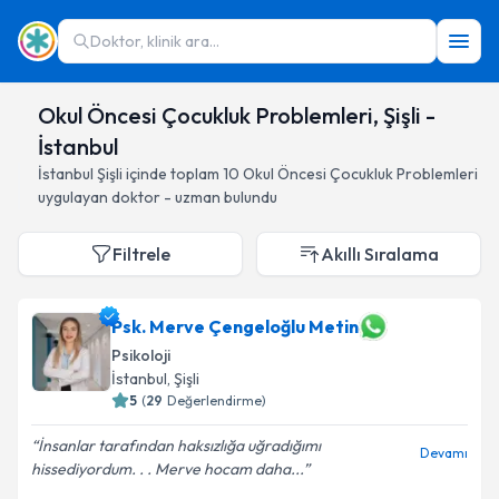
Doktor, klinik ara...
Okul Öncesi Çocukluk Problemleri, Şişli -
İstanbul
İstanbul
Şişli
içinde toplam
10
Okul Öncesi Çocukluk Problemleri
uygulayan doktor - uzman bulundu
Filtrele
Akıllı Sıralama
Psk. Merve Çengeloğlu Metin
Psikoloji
İstanbul
, Şişli
5
(
29
Değerlendirme)
İnsanlar tarafından haksızlığa uğradığımı
Devamı
hissediyordum. . . Merve hocam daha...