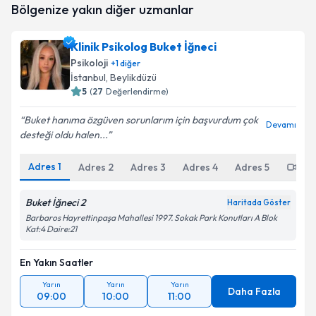
Bölgenize yakın diğer uzmanlar
oluşturun. Size bu uzmandan randevu almanız için bir
takvim hazırlandığında e-posta ile bilgilendireceğiz.
Klinik Psikolog Buket İğneci
E-posta Adresiniz
Psikoloji
+
1
diğer
İstanbul
, Beylikdüzü
5
(
27
Değerlendirme)
Buket hanıma özgüven sorunlarım için başvurdum çok
Kişisel verilerimin işlenmesine ilişkin
Aydınlatma
Devamı
desteği oldu halen...
Metni
'ni okudum ve kişisel verilerimin belirtilen
kapsamda işlenmesini kabul ediyorum.
Adres
1
Adres
2
Adres
3
Adres
4
Adres
5
Onl
Takvim Talebini Gönder
Buket İğneci 2
Haritada Göster
Barbaros Hayrettinpaşa Mahallesi 1997. Sokak Park Konutları A Blok
Kat:4 Daire:21
En Yakın Saatler
Yarın
Yarın
Yarın
Daha Fazla
09:00
10:00
11:00