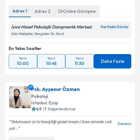
Adres
1
Adres
2
Online Görüşme
İyice Hisset Psikolojik Danışmanlık Merkezi
Haritada Göster
Eski Habipler, Nergisler Sk. No:6
En Yakın Saatler
Yarın
Yarın
Yarın
Daha Fazla
10:00
10:45
11:30
Psk. Ayşenur Özmen
Psikoloji
İstanbul
, Eyüp
4.9
(
7
Değerlendirme)
Yolumuzun iyi ki kesiştiği güzel insan:) kısa sürede cok
Devamı
yol...