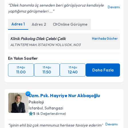
Dilek hanımla üç seneden beri görüşüyoruz kendisiyle
Devamı
yaptığımız görüşmeleri ...
Adres
1
Adres
2
Online Görüşme
Klinik Psikolog Dilek Çelebi Çelik
Haritada Göster
ALTINTEPE MAH. İSTASYON YOLU SOK. NO3
En Yakın Saatler
13 Ağu
13 Ağu
13 Ağu
Daha Fazla
11:00
11:50
12:40
Uzm. Psk. Hayriye Nur Akbaşoğlu
Psikoloji
İstanbul
, Sultangazi
5
(
4
Değerlendirme)
Devamı
işinin ehli biz çok memnunuz herkese tavsiye ederim