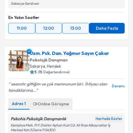
Sakarya Serdivan
En Yakın Saatler
11:00
12:00
13:00
Daha Fazla
Uzm. Psk. Dan. Yağmur Sayın Çakar
Psikolojik Danışman
Sakarya
, Hendek
5
(
15
Değerlendirme)
seanstır gittiğim ve çok memnunum biri. İhtiyacı olan
Devamı
tanıdıklarıma...
Adres
1
Online Görüşme
Psikohis Psikolojik Danışmanlık
Haritada Göster
Kemaliye Mah. Prf. Doktor Ayhan Kızıl Cd. Ali Rıza Albayraklar İş
Merkezi Kat:3 Daire:11 54300