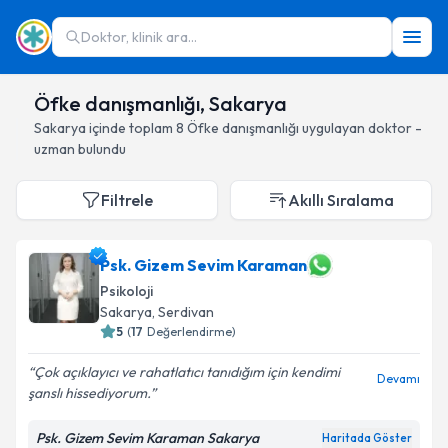
Doktor, klinik ara...
Öfke danışmanlığı, Sakarya
Sakarya
içinde toplam
8
Öfke danışmanlığı
uygulayan doktor -
uzman bulundu
Filtrele
Akıllı Sıralama
Psk. Gizem Sevim Karaman
Psikoloji
Sakarya
, Serdivan
5
(
17
Değerlendirme)
Çok açıklayıcı ve rahatlatıcı tanıdığım için kendimi
Devamı
şanslı hissediyorum.
Psk. Gizem Sevim Karaman Sakarya
Haritada Göster