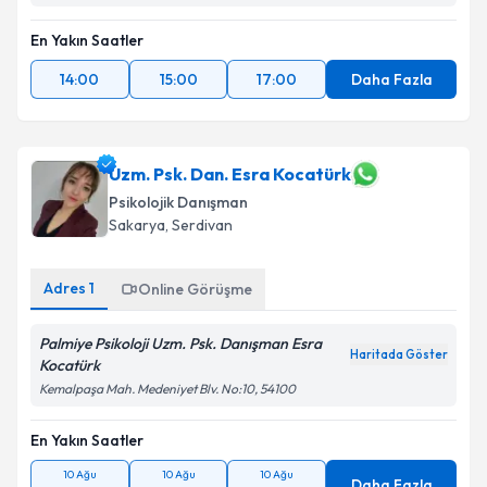
En Yakın Saatler
14:00
15:00
17:00
Daha Fazla
Uzm. Psk. Dan. Esra Kocatürk
Psikolojik Danışman
Sakarya
, Serdivan
Adres
1
Online Görüşme
Palmiye Psikoloji Uzm. Psk. Danışman Esra
Haritada Göster
Kocatürk
Kemalpaşa Mah. Medeniyet Blv. No:10, 54100
En Yakın Saatler
10 Ağu
10 Ağu
10 Ağu
Daha Fazla