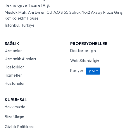
Teknoloji ve Ticaret A.Ş.
Maslak Mah. Ahi Evran Cd. A.O.S 55 Sokak No:2 Aksoy Plaza Giriş
Kat Kolektif House
İstanbul, Türkiye
SAĞLIK
PROFESYONELLER
Uzmanlar
Doktorlar İçin
Uzmanlık Alanları
Web Siteniz İçin
Hastalıklar
Kariyer
İşe Alım
Hizmetler
Hastaneler
KURUMSAL
Hakkımızda
Bize Ulaşın
Gizlilik Politikası