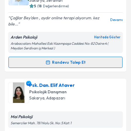
Sakarya
, Serdivan
bilgilendireceğiz.
5
(
18
Değerlendirme)
E-posta Adresiniz
Çağlar Bey’den , aydır online terapi alıyorum. kez
Devamı
bile...
Arden Psikoloji
Haritada Göster
Arabacıalanı Mahallesi Eski Kazımpaşa Caddesi No: 82 Daire:4 (
Kişisel verilerimin işlenmesine ilişkin
Aydınlatma
Meydan Serdivan iş Merkezi )
Metni
'ni okudum ve kişisel verilerimin belirtilen
kapsamda işlenmesini kabul ediyorum.
Randevu Talep Et
Randevu Takvimi Talebi
Takvim Talebini Gönder
Uzm. Psk. Dan. Çağlar Hüseyin Çolak
için randevu
Psk. Dan. Elif Ataver
takvimi talebi oluşturun. Size bu uzmandan randevu
Psikolojik Danışman
almanız için bir takvim hazırlandığında e-posta ile
Sakarya
, Adapazarı
bilgilendireceğiz.
E-posta Adresiniz
Mai Psikoloji
Semerciler Mah. 781 Nolu Sk. No: 5 Kat: 1