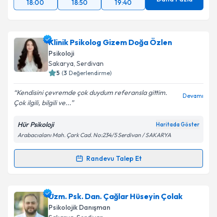
18:00
18:50
19:40
Klinik Psikolog Gizem Doğa Özlen
Psikoloji
Sakarya
, Serdivan
5
(
3
Değerlendirme)
Kendisini çevremde çok duydum referansla gittim.
Devamı
Çok ilgili, bilgili ve...
Hür Psikoloji
Haritada Göster
Arabacıalanı Mah. Çark Cad. No:234/5 Serdivan / SAKARYA
Randevu Talep Et
Randevu Takvimi Talebi
Klinik Psikolog Gizem Doğa Özlen
için randevu
Uzm. Psk. Dan. Çağlar Hüseyin Çolak
takvimi talebi oluşturun. Size bu uzmandan randevu
Psikolojik Danışman
almanız için bir takvim hazırlandığında e-posta ile