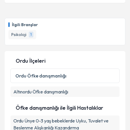
Psk. Dan. İrem Kayır Sarıca
için randevu takvimi
Takvim Talebini Gönder
talebi oluşturun. Size bu uzmandan randevu almanız
İlgili Branşlar
için bir takvim hazırlandığında e-posta ile
bilgilendireceğiz.
Psikoloji
1
E-posta Adresiniz
Ordu İlçeleri
Kişisel verilerimin işlenmesine ilişkin
Aydınlatma
Ordu
Öfke danışmanlığı
Metni
'ni okudum ve kişisel verilerimin belirtilen
kapsamda işlenmesini kabul ediyorum.
Altınordu
Öfke danışmanlığı
Takvim Talebini Gönder
Öfke danışmanlığı ile İlgili Hastalıklar
Ordu Ünye 0-3 yaş bebeklerde Uyku, Tuvalet ve
Beslenme Alışkanlığı Kazandırma