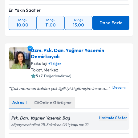
En Yakın Saatler
12 Ağu
12 Ağu
12 Ağu
Daha Fazla
10:00
11:00
13:00
Uzm. Psk. Dan. Yağmur Yasemin
Demirkayalı
Psikoloji
+
1
diğer
Tokat
, Merkez
5
(
7
Değerlendirme)
Devamı
Çok memnun kaldım çok ilgili iyi ki gitmişim insana...
Adres
1
Online Görüşme
Psk. Dan. Yağmur Yasemin Bağ
Haritada Göster
Alipaşa mahallesi 211. Sokak no:2/1 iç kapı no: 22