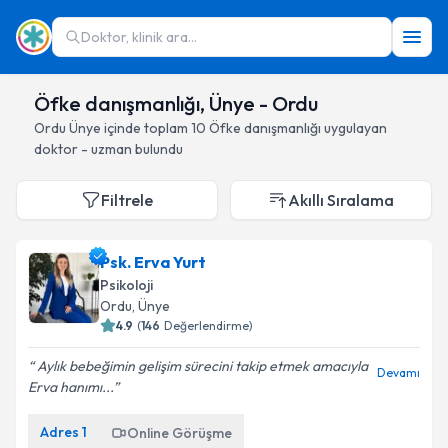
Doktor, klinik ara...
Öfke danışmanlığı, Ünye - Ordu
Ordu
Ünye
içinde toplam
10
Öfke danışmanlığı
uygulayan
doktor - uzman bulundu
Filtrele
Akıllı Sıralama
Psk. Erva Yurt
Psikoloji
Ordu
, Ünye
4.9
(
146
Değerlendirme)
Aylık bebeğimin gelişim sürecini takip etmek amacıyla
Devamı
Erva hanımı...
Adres
1
Online Görüşme