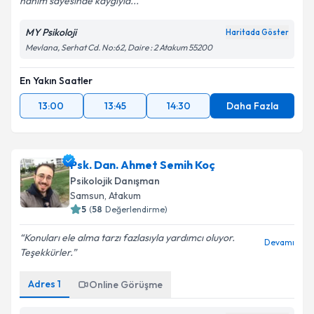
hanım sayesinde kaygıyla...
MY Psikoloji
Haritada Göster
Mevlana, Serhat Cd. No:62, Daire : 2 Atakum 55200
En Yakın Saatler
13:00
13:45
14:30
Daha Fazla
Psk. Dan. Ahmet Semih Koç
Psikolojik Danışman
Samsun
, Atakum
5
(
58
Değerlendirme)
Konuları ele alma tarzı fazlasıyla yardımcı oluyor.
Devamı
Teşekkürler.
Adres
1
Online Görüşme