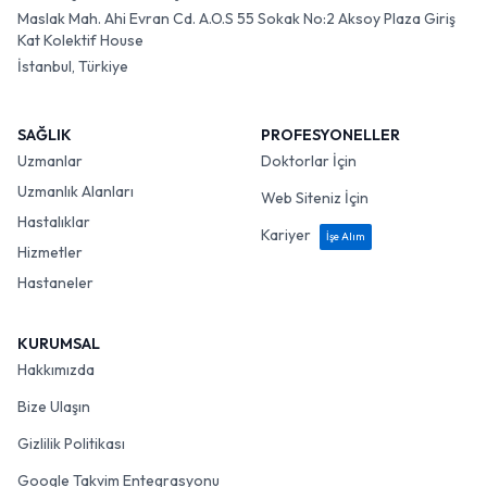
Maslak Mah. Ahi Evran Cd. A.O.S 55 Sokak No:2 Aksoy Plaza Giriş
Kat Kolektif House
İstanbul, Türkiye
SAĞLIK
PROFESYONELLER
Uzmanlar
Doktorlar İçin
Uzmanlık Alanları
Web Siteniz İçin
Hastalıklar
Kariyer
İşe Alım
Hizmetler
Hastaneler
KURUMSAL
Hakkımızda
Bize Ulaşın
Gizlilik Politikası
Google Takvim Entegrasyonu