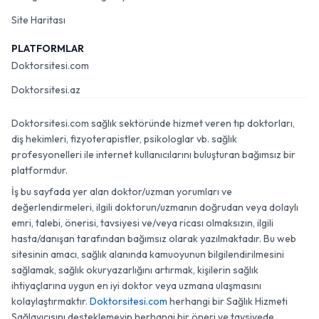
Site Haritası
PLATFORMLAR
Doktorsitesi.com
Doktorsitesi.az
Doktorsitesi.com sağlık sektöründe hizmet veren tıp doktorları,
diş hekimleri, fizyoterapistler, psikologlar vb. sağlık
profesyonelleri ile internet kullanıcılarını buluşturan bağımsız bir
platformdur.
İş bu sayfada yer alan doktor/uzman yorumları ve
değerlendirmeleri, ilgili doktorun/uzmanın doğrudan veya dolaylı
emri, talebi, önerisi, tavsiyesi ve/veya ricası olmaksızın, ilgili
hasta/danışan tarafından bağımsız olarak yazılmaktadır. Bu web
sitesinin amacı, sağlık alanında kamuoyunun bilgilendirilmesini
sağlamak, sağlık okuryazarlığını artırmak, kişilerin sağlık
ihtiyaçlarına uygun en iyi doktor veya uzmana ulaşmasını
kolaylaştırmaktır.
Doktorsitesi.com
herhangi bir Sağlık Hizmeti
Sağlayıcısını desteklemeyip herhangi bir öneri ve tavsiyede