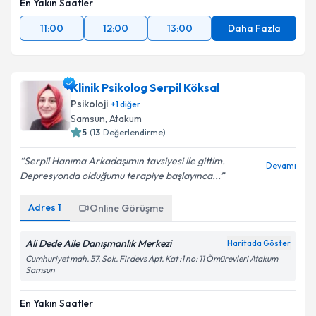
En Yakın Saatler
11:00
12:00
13:00
Daha Fazla
Klinik Psikolog Serpil Köksal
Psikoloji
+
1
diğer
Samsun
, Atakum
5
(
13
Değerlendirme)
Serpil Hanıma Arkadaşımın tavsiyesi ile gittim.
Devamı
Depresyonda olduğumu terapiye başlayınca...
Adres
1
Online Görüşme
Ali Dede Aile Danışmanlık Merkezi
Haritada Göster
Cumhuriyet mah. 57. Sok. Firdevs Apt. Kat :1 no: 11 Ömürevleri Atakum
Samsun
En Yakın Saatler