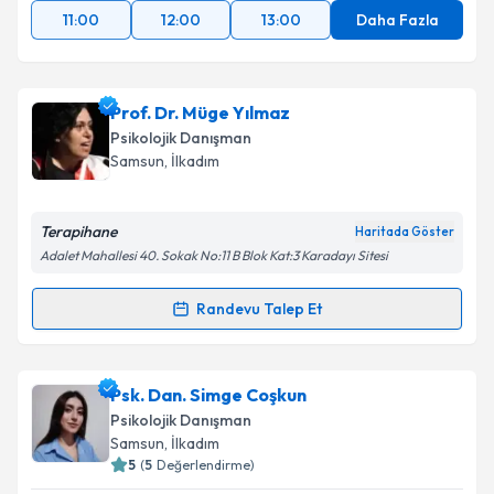
11:00
12:00
13:00
Daha Fazla
Prof. Dr. Müge Yılmaz
Psikolojik Danışman
Samsun
, İlkadım
Terapihane
Haritada Göster
Adalet Mahallesi 40. Sokak No:11 B Blok Kat:3 Karadayı Sitesi
Randevu Talep Et
Randevu Takvimi Talebi
Prof. Dr. Müge Yılmaz
için randevu takvimi talebi
Psk. Dan. Simge Coşkun
oluşturun. Size bu uzmandan randevu almanız için bir
Psikolojik Danışman
takvim hazırlandığında e-posta ile bilgilendireceğiz.
Samsun
, İlkadım
5
(
5
Değerlendirme)
E-posta Adresiniz