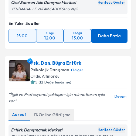
Özel Samsun Aile Danışma Merkezi
Haritada Göster
YENİ MAHALLE VATAN CADDESİ no:24/2
En Yakın Saatler
10 Ağu
10 Ağu
15:00
Daha Fazla
12:00
13:00
Psk. Dan. Büşra Ertürk
Psikolojik Danışman
+
1
diğer
Ordu
, Altınordu
5
(
12
Değerlendirme)
İlgili ve Profesyonel yaklaşımı için minnettarım iyiki
Devamı
var
Adres
1
Online Görüşme
Ertürk Danışmanlık Merkezi
Haritada Göster