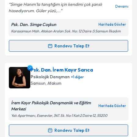
Simge Hanım’la tanıştığım için kendimi çok şanslı
Devamı
hissediyorum. Güler yüzü,...
Psk. Dan. Simge Coşkun
Haritada Göster
Kişisel verilerimin işlenmesine ilişkin
Aydınlatma
Karasamsun Mah. Atakan Arslan Sok. No: 12 Daire :5 Samsun İlkadım
Metni
'ni okudum ve kişisel verilerimin belirtilen
kapsamda işlenmesini kabul ediyorum.
Randevu Talep Et
Randevu Takvimi Talebi
Takvim Talebini Gönder
Psk. Dan. Simge Coşkun
için randevu takvimi talebi
Psk. Dan. İrem Kayır Sarıca
oluşturun. Size bu uzmandan randevu almanız için bir
Psikolojik Danışman
+
1
diğer
takvim hazırlandığında e-posta ile bilgilendireceğiz.
Samsun
, Atakum
E-posta Adresiniz
İrem Kayır Psikolojik Danışmanlık ve Eğitim
Haritada Göster
Merkezi
Yalı Apartmanı, Esenevler, 347. Sk. No:1 Kat:2 Daire:12, 55200
Kişisel verilerimin işlenmesine ilişkin
Aydınlatma
Metni
'ni okudum ve kişisel verilerimin belirtilen
Randevu Talep Et
Randevu Takvimi Talebi
kapsamda işlenmesini kabul ediyorum.