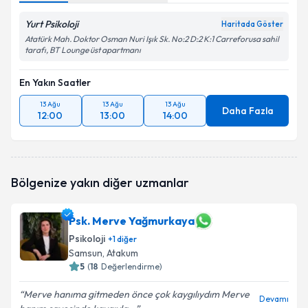
Yurt Psikoloji
Haritada Göster
Atatürk Mah. Doktor Osman Nuri Işık Sk. No:2 D:2 K:1 Carreforusa sahil
tarafı, BT Lounge üst apartmanı
En Yakın Saatler
13 Ağu
13 Ağu
13 Ağu
Daha Fazla
12:00
13:00
14:00
Bölgenize yakın diğer uzmanlar
Psk. Merve Yağmurkaya
Psikoloji
+
1
diğer
Samsun
, Atakum
5
(
18
Değerlendirme)
Merve hanıma gitmeden önce çok kaygılıydım Merve
Devamı