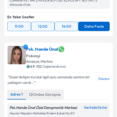
CUMHURİYET MH. ZİYA GÖKALP CAD. ELİFCE APT. NO: 190 / 2
Altınordu Ordu
En Yakın Saatler
11:00
12:00
14:00
Daha Fazla
Psk. Hande Ünal
Psikoloji
Amasya
, Merkez
4.9
(
132
Değerlendirme)
Güzel iletişim kurduk ilgili aynı zamanda samimi bir
Devamı
yaklaşım vardı...
Adres
1
Online Görüşme
Psk.Hande Ünal Özel Danışmanlık Merkezi
Haritada Göster
Hacılar Meydanı Mahallesi Erdem Sokak No:5/1