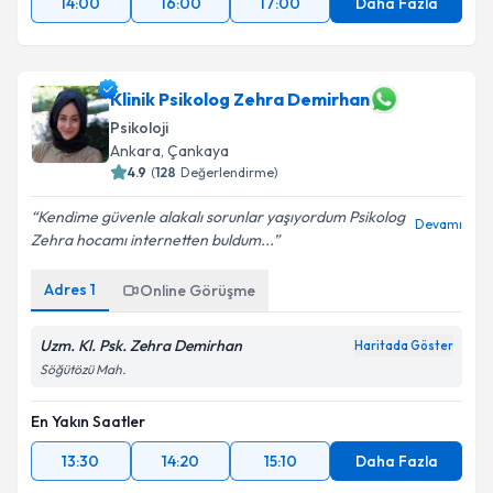
14:00
16:00
17:00
Daha Fazla
Klinik Psikolog Zehra Demirhan
Psikoloji
Ankara
, Çankaya
4.9
(
128
Değerlendirme)
Kendime güvenle alakalı sorunlar yaşıyordum Psikolog
Devamı
Zehra hocamı internetten buldum...
Adres
1
Online Görüşme
Uzm. Kl. Psk. Zehra Demirhan
Haritada Göster
Söğütözü Mah.
En Yakın Saatler
13:30
14:20
15:10
Daha Fazla