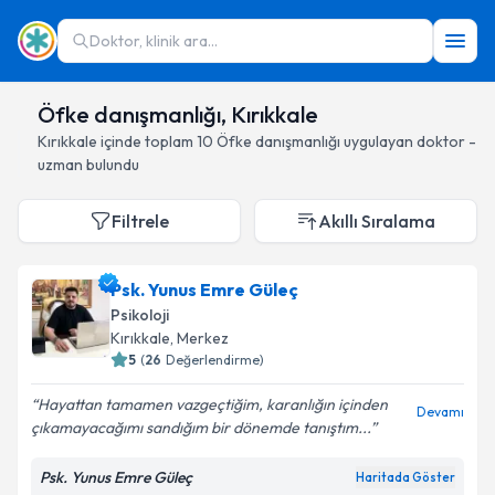
Doktor, klinik ara...
Öfke danışmanlığı, Kırıkkale
Kırıkkale
içinde toplam
10
Öfke danışmanlığı
uygulayan doktor -
uzman bulundu
Filtrele
Akıllı Sıralama
Psk. Yunus Emre Güleç
Psikoloji
Kırıkkale
, Merkez
5
(
26
Değerlendirme)
Hayattan tamamen vazgeçtiğim, karanlığın içinden
Devamı
çıkamayacağımı sandığım bir dönemde tanıştım...
Psk. Yunus Emre Güleç
Haritada Göster