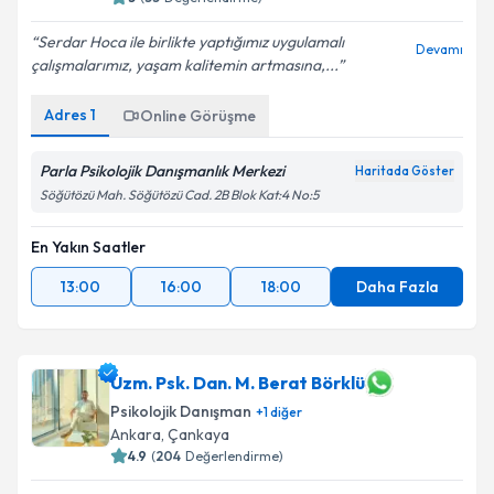
Serdar Hoca ile birlikte yaptığımız uygulamalı
Devamı
çalışmalarımız, yaşam kalitemin artmasına,...
Adres
1
Online Görüşme
Parla Psikolojik Danışmanlık Merkezi
Haritada Göster
Söğütözü Mah. Söğütözü Cad. 2B Blok Kat:4 No:5
En Yakın Saatler
13:00
16:00
18:00
Daha Fazla
Uzm. Psk. Dan. M. Berat Börklü
Psikolojik Danışman
+
1
diğer
Ankara
, Çankaya
4.9
(
204
Değerlendirme)