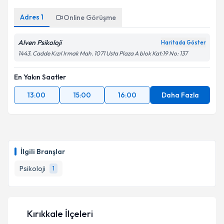
Adres
1
Online Görüşme
Alven Psikoloji
Haritada Göster
1443. Cadde Kızıl Irmak Mah. 1071 Usta Plaza A blok Kat:19 No: 137
En Yakın Saatler
13:00
15:00
16:00
Daha Fazla
İlgili Branşlar
Psikoloji
1
Kırıkkale İlçeleri