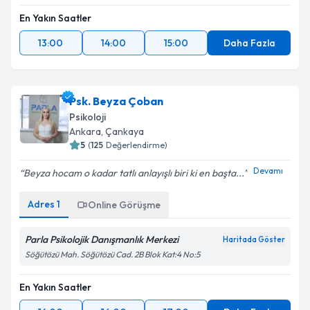
En Yakın Saatler
13:00
14:00
15:00
Daha Fazla
Psk. Beyza Çoban
Psikoloji
Ankara
, Çankaya
5
(
125
Değerlendirme)
Devamı
Beyza hocam o kadar tatlı anlayışlı biri ki en başta...
Adres
1
Online Görüşme
Parla Psikolojik Danışmanlık Merkezi
Haritada Göster
Söğütözü Mah. Söğütözü Cad. 2B Blok Kat:4 No:5
En Yakın Saatler