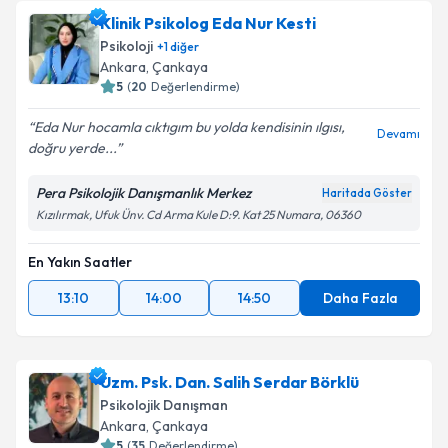
Klinik Psikolog Eda Nur Kesti
Psikoloji
+
1
diğer
Ankara
, Çankaya
5
(
20
Değerlendirme)
Eda Nur hocamla cıktıgım bu yolda kendisinin ılgısı,
Devamı
doğru yerde...
Pera Psikolojik Danışmanlık Merkez
Haritada Göster
Kızılırmak, Ufuk Ünv. Cd Arma Kule D:9. Kat 25 Numara, 06360
En Yakın Saatler
13:10
14:00
14:50
Daha Fazla
Uzm. Psk. Dan. Salih Serdar Börklü
Psikolojik Danışman
Ankara
, Çankaya
5
(
35
Değerlendirme)