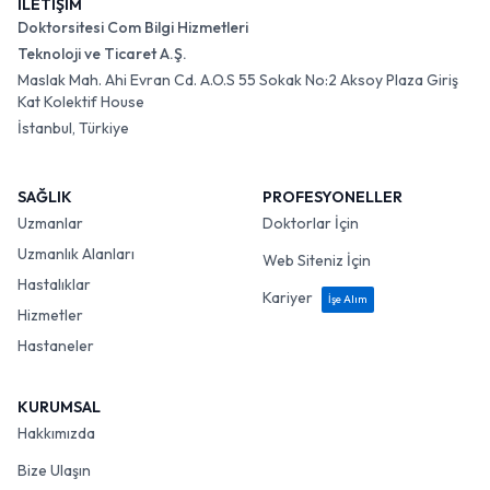
İLETİŞİM
Doktorsitesi Com Bilgi Hizmetleri
Teknoloji ve Ticaret A.Ş.
Maslak Mah. Ahi Evran Cd. A.O.S 55 Sokak No:2 Aksoy Plaza Giriş
Kat Kolektif House
İstanbul, Türkiye
SAĞLIK
PROFESYONELLER
Uzmanlar
Doktorlar İçin
Uzmanlık Alanları
Web Siteniz İçin
Hastalıklar
Kariyer
İşe Alım
Hizmetler
Hastaneler
KURUMSAL
Hakkımızda
Bize Ulaşın