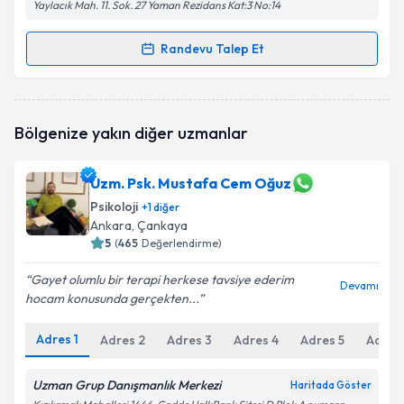
Yaylacık Mah. 11. Sok. 27 Yaman Rezidans Kat:3 No:14
Randevu Talep Et
Randevu Takvimi Talebi
Psk. Yunus Emre Güleç
için randevu takvimi talebi
Bölgenize yakın diğer uzmanlar
oluşturun. Size bu uzmandan randevu almanız için bir
takvim hazırlandığında e-posta ile bilgilendireceğiz.
Uzm. Psk. Mustafa Cem Oğuz
E-posta Adresiniz
Psikoloji
+
1
diğer
Ankara
, Çankaya
5
(
465
Değerlendirme)
Kişisel verilerimin işlenmesine ilişkin
Aydınlatma
Gayet olumlu bir terapi herkese tavsiye ederim
Devamı
Metni
'ni okudum ve kişisel verilerimin belirtilen
hocam konusunda gerçekten...
kapsamda işlenmesini kabul ediyorum.
Adres
1
Adres
2
Adres
3
Adres
4
Adres
5
Adres
Takvim Talebini Gönder
Uzman Grup Danışmanlık Merkezi
Haritada Göster