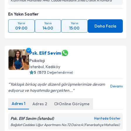
Kızılırmak Mahallesi 1446. Cadde HalkBank Sitesi D Blok A numara
En Yakın Saatler
Yarın
Yarın
Yarın
Daha Fazla
09:00
14:00
15:00
Psk. Elif Sevim
Psikoloji
İstanbul
, Kadıköy
5
(
1573
Değerlendirme)
Yaklaşık birkaç aydır düzenli görüşmelerimize devam
Devamı
ediyoruz ve hayatımda gerçekten...
Adres
1
Adres
2
Online Görüşme
Psk. Elif Sevim (İstanbul)
Haritada Göster
Bağdat Caddesi Uğur Apartmanı No:72 Daire:4 (Fenerbahçe Mahallesi)