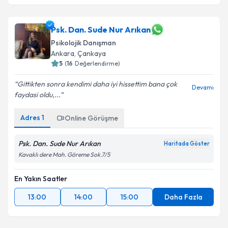
Psk. Dan. Sude Nur Arıkan
Psikolojik Danışman
Ankara
, Çankaya
5
(
16
Değerlendirme)
Gittikten sonra kendimi daha iyi hissettim bana çok
Devamı
faydasi oldu,...
Adres
1
Online Görüşme
Psk. Dan. Sude Nur Arıkan
Haritada Göster
Kavaklı dere Mah. Göreme Sok.7/5
En Yakın Saatler
13:00
14:00
15:00
Daha Fazla