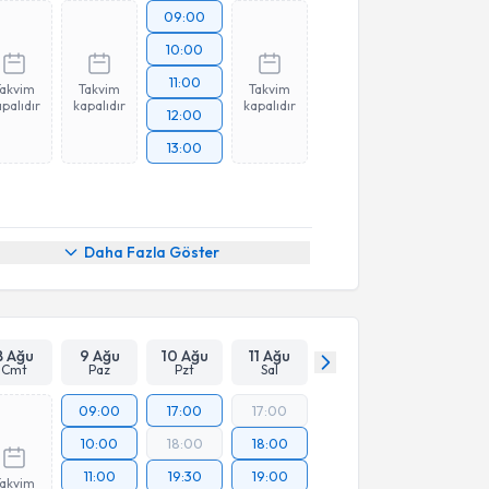
09:00
10:00
11:00
Takvim
Takvim
Takvim
palıdır
kapalıdır
kapalıdır
12:00
13:00
Daha Fazla Göster
8 Ağu
9 Ağu
10 Ağu
11 Ağu
Cmt
Paz
Pzt
Sal
09:00
17:00
17:00
10:00
18:00
18:00
11:00
19:30
19:00
Takvim