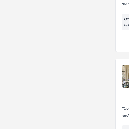
me
Uz
Bah
Cok
nede