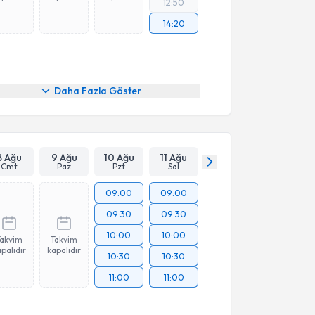
12:50
14:20
Daha Fazla Göster
8 Ağu
9 Ağu
10 Ağu
11 Ağu
Cmt
Paz
Pzt
Sal
09:00
09:00
09:30
09:30
10:00
10:00
Takvim
Takvim
palıdır
kapalıdır
10:30
10:30
11:00
11:00