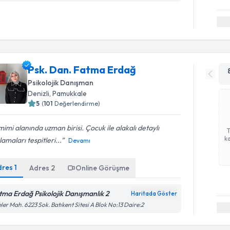
Psk. Dan. Fatma Erdağ
Psikolojik Danışman
Denizli
, Pamukkale
5
(
101
Değerlendirme)
imi alanında uzman birisi. Çocuk ile alakalı detaylı
ka
lamaları tespitleri...
Devamı
dres
1
Adres
2
Online Görüşme
tma Erdağ Psikolojik Danışmanlık 2
Haritada Göster
eler Mah. 6223 Sok. Batıkent Sitesi A Blok No:13 Daire:2