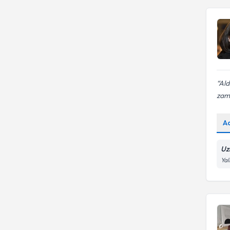
Ald
zama
A
Uz
Yal