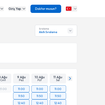
Giriş Yap
Doktor musun?
Sıralama
Akıllı Sıralama
8 Ağu
9 Ağu
10 Ağu
11 Ağu
Cmt
Paz
Pzt
Sal
21:00
11:00
11:00
11:00
11:50
11:50
11:50
12:40
12:40
12:40