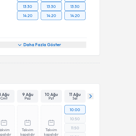
13:30
13:30
13:30
14:20
14:20
14:20
Daha Fazla Göster
8 Ağu
9 Ağu
10 Ağu
11 Ağu
Cmt
Paz
Pzt
Sal
10:00
10:50
11:50
Takvim
Takvim
Takvim
palıdır
kapalıdır
kapalıdır