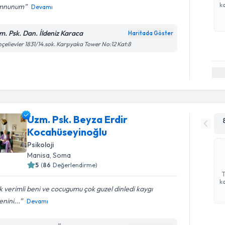
ka
mnunum
Devamı
m. Psk. Dan. İldeniz Karaca
Haritada Göster
çelievler 1831/14.sok. Karşıyaka Tower No:12 Kat:8
Uzm. Psk. Beyza Erdir
Kocahüseyinoğlu
Psikoloji
Manisa
, Soma
5
(
86
Değerlendirme)
ka
 verimli beni ve cocugumu çok guzel dinledi kaygı
nini...
Devamı