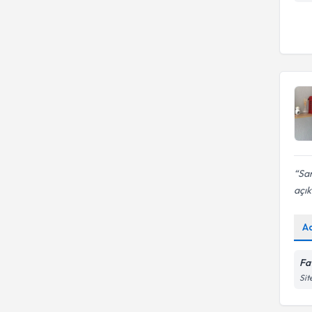
Aile ve Çift Danışmanlığı
Sam
açık
A
Fa
Sit