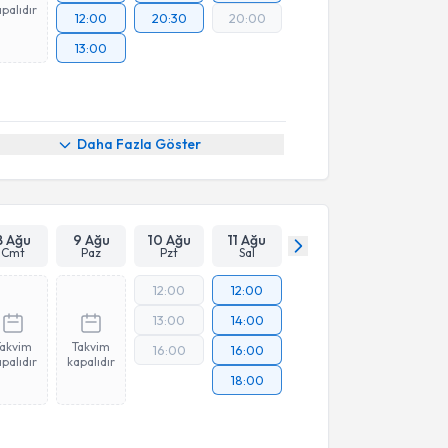
palıdır
12:00
20:30
20:00
13:00
Daha Fazla Göster
8 Ağu
9 Ağu
10 Ağu
11 Ağu
Cmt
Paz
Pzt
Sal
12:00
12:00
13:00
14:00
Takvim
Takvim
16:00
16:00
palıdır
kapalıdır
18:00