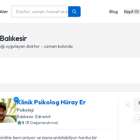
ikler
Blog
Kayıt Ol
Balıkesir
ığı
uygulayan doktor - uzman bulundu
Klinik Psikolog Hüray Er
Psikoloji
Balıkesir
, Edremit
5
(
11
Değerlendirme)
inlikle beni anlıyor ve bana anlatabiliyor harika bir