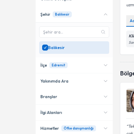
uzm
Şehir
Balıkesir
Online danışmanlık sunan
A
uzmanları göster
Sadece
Balıkesir
Kl
bölgesinde uzman ara
Sar
Balıkesir
İlçe
Edremit
Bölg
Yakınımda Ara
Branşlar
Konumuma yakın uzmanları
Altıeylül
göster
Karesi
İlgi Alanları
Burhaniye
Tek
Hizmetler
Öfke danışmanlığı
Psikoloji
cok.