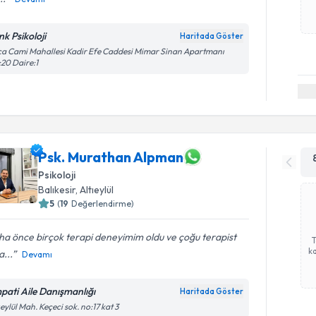
nk Psikoloji
Haritada Göster
a Cami Mahallesi Kadir Efe Caddesi Mimar Sinan Apartmanı
20 Daire:1
Psk. Murathan Alpman
Psikoloji
Balıkesir
, Altıeylül
5
(
19
Değerlendirme)
a önce birçok terapi deneyimim oldu ve çoğu terapist
ka
...
Devamı
pati Aile Danışmanlığı
Haritada Göster
ıeylül Mah. Keçeci sok. no:17 kat 3