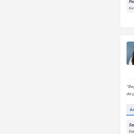
Ps
Kur
Beg
da 
A
Sa
Ese