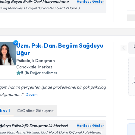
ikolog Beyza Erdir Özel Muayenehane
Haritada Göster
tuluş Mahallesi Hürriyet Bulvarı No:25 Kat:2 Daire:3
Uzm. Psk. Dan. Begüm Sağduyu
Uğur
Psikolojik Danışman
Çanakkale
, Merkez
5
(
14
Değerlendirme)
ka
üm hanım gerçekten işinde profesyonel bir çok psikolog
çalışmama...
Devamı
dres
1
Online Görüşme
ğduyu Psikolojik Danışmanlık Merkezi
Haritada Göster
nler Mah. Ahmet Piriştina Cad. No 34 Daire 15 Çanakkale Merkez