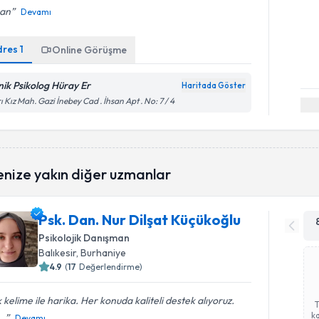
an
Devamı
dres
1
Online Görüşme
inik Psikolog Hüray Er
Haritada Göster
ı Kız Mah. Gazi İnebey Cad . İhsan Apt . No: 7 / 4
enize yakın diğer uzmanlar
Psk. Dan. Nur Dilşat Küçükoğlu
Psikolojik Danışman
Balıkesir
, Burhaniye
4.9
(
17
Değerlendirme)
 kelime ile harika. Her konuda kaliteli destek alıyoruz.
ka
..
Devamı