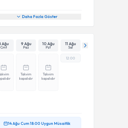
Daha Fazla Göster
8 Ağu
9 Ağu
10 Ağu
11 Ağu
Cmt
Paz
Pzt
Sal
12:00
Takvim
Takvim
Takvim
palıdır
kapalıdır
kapalıdır
14 Ağu
Cum
18:00
Uygun Müsaitlik