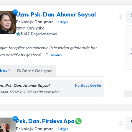
Uzm. Psk. Dan. Ahunur Soysal
Psikolojik Danışman
+
1
diğer
İzmir
, Karşıyaka
5
(
67
Değerlendirme)
ığım terapiler sorunlarımın üstesinden gelmemde her
ka
n pozitif etki gösterdi....
Devamı
dres
1
Online Görüşme
m. Psk. Dan. Ahunur Soysal
Haritada Göster
ı Mah. 6502/3 Sk. Zehra Ofis Mavişehir
Psk. Dan. Firdevs Apa
Psikolojik Danışman
+
1
diğer