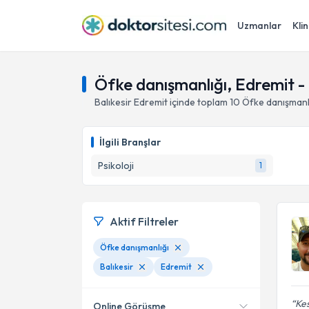
Uzmanlar
Klin
Öfke danışmanlığı, Edremit - 
Balıkesir
Edremit
içinde toplam
10
Öfke danışmanl
İlgili Branşlar
Psikoloji
1
Aktif Filtreler
Öfke danışmanlığı
Balıkesir
Edremit
Kes
Online Görüşme