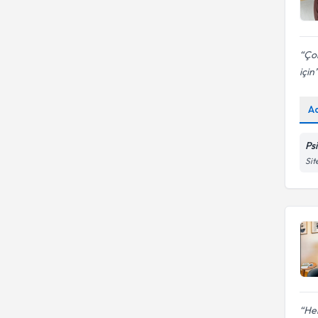
Çok
için
A
Ps
Sit
Her