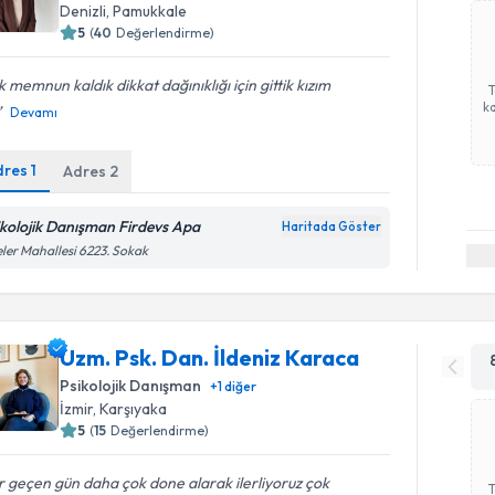
Denizli
, Pamukkale
5
(
40
Değerlendirme)
 memnun kaldık dikkat dağınıklığı için gittik kızım
ka
Devamı
dres
1
Adres
2
ikolojik Danışman Firdevs Apa
Haritada Göster
eler Mahallesi 6223. Sokak
Uzm. Psk. Dan. İldeniz Karaca
Psikolojik Danışman
+
1
diğer
İzmir
, Karşıyaka
5
(
15
Değerlendirme)
 geçen gün daha çok done alarak ilerliyoruz çok