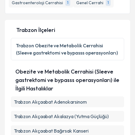
bilgilendireceğiz.
Gastroenteroloji Cerrahisi
Genel Cerrahi
1
1
E-posta Adresiniz
Trabzon İlçeleri
Kişisel verilerimin işlenmesine ilişkin
Aydınlatma
Trabzon
Obezite ve Metabolik Cerrahisi
Metni
'ni okudum ve kişisel verilerimin belirtilen
(Sleeve gastrektomi ve bypasss operasyonları)
kapsamda işlenmesini kabul ediyorum.
Obezite ve Metabolik Cerrahisi (Sleeve
Takvim Talebini Gönder
gastrektomi ve bypasss operasyonları) ile
İlgili Hastalıklar
Trabzon Akçaabat Adenokarsinom
Trabzon Akçaabat Akalazya (Yutma Güçlüğü)
Trabzon Akçaabat Bağırsak Kanseri