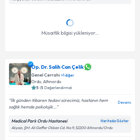
Takvim Talebini Gönder
Müsaitlik bilgisi yükleniyor...
Op. Dr. Salih Can Çelik
Genel Cerrahi
+
1
diğer
Ordu
, Altınordu
5
(
5
Değerlendirme)
İlk günden itibaren tedavi sürecimiz, hastanın hem
Devamı
sağlık hemde psikolojik...
Medical Park Ordu Hastanesi
Haritada Göster
Akyazı, Şht. Ali Gaffar Okkan Cd. No:9, 52200 Altınordu/Ordu