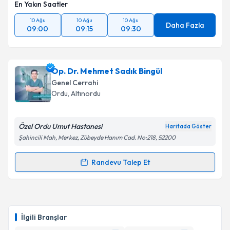
En Yakın Saatler
10 Ağu
10 Ağu
10 Ağu
Daha Fazla
09:00
09:15
09:30
Op. Dr. Mehmet Sadık Bingül
Genel Cerrahi
Ordu
, Altınordu
Özel Ordu Umut Hastanesi
Haritada Göster
Şahincili Mah, Merkez, Zübeyde Hanım Cad. No:218, 52200
Randevu Talep Et
Randevu Takvimi Talebi
Op. Dr. Mehmet Sadık Bingül
için randevu takvimi
talebi oluşturun. Size bu uzmandan randevu almanız
İlgili Branşlar
için bir takvim hazırlandığında e-posta ile