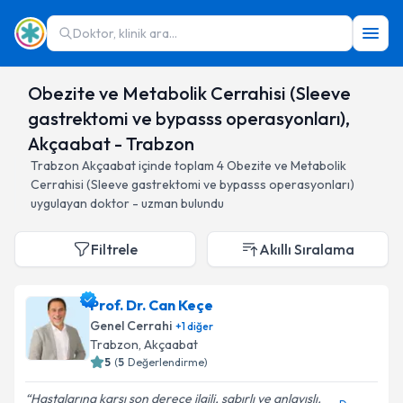
Doktor, klinik ara...
Obezite ve Metabolik Cerrahisi (Sleeve
gastrektomi ve bypasss operasyonları),
Akçaabat - Trabzon
Trabzon
Akçaabat
içinde toplam
4
Obezite ve Metabolik
Cerrahisi (Sleeve gastrektomi ve bypasss operasyonları)
uygulayan doktor - uzman bulundu
Filtrele
Akıllı Sıralama
Prof. Dr. Can Keçe
Genel Cerrahi
+
1
diğer
Trabzon
, Akçaabat
5
(
5
Değerlendirme)
Hastalarına karşı son derece ilgili, sabırlı ve anlayışlı.