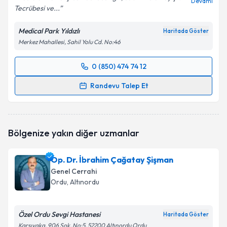
Devamı
Tecrübesi ve...
Medical Park Yıldızlı
Haritada Göster
Merkez Mahallesi, Sahil Yolu Cd. No:46
0 (850) 474 74 12
Randevu Takvimi Talebi
Randevu Talep Et
Prof. Dr. Can Keçe
için randevu takvimi talebi
oluşturun. Size bu uzmandan randevu almanız için bir
takvim hazırlandığında e-posta ile bilgilendireceğiz.
Bölgenize yakın diğer uzmanlar
E-posta Adresiniz
Op. Dr. İbrahim Çağatay Şişman
Genel Cerrahi
Ordu
, Altınordu
Kişisel verilerimin işlenmesine ilişkin
Aydınlatma
Metni
'ni okudum ve kişisel verilerimin belirtilen
Özel Ordu Sevgi Hastanesi
Haritada Göster
kapsamda işlenmesini kabul ediyorum.
Karşıyaka, 906 Sok. No:5, 52200 Altınordu Ordu