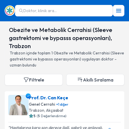
Doktor, klinik ara...
Obezite ve Metabolik Cerrahisi (Sleeve
gastrektomi ve bypasss operasyonları),
Trabzon
Trabzon
içinde toplam
1
Obezite ve Metabolik Cerrahisi (Sleeve
gastrektomi ve bypasss operasyonları)
uygulayan doktor -
uzman bulundu
Filtrele
Akıllı Sıralama
Prof. Dr. Can Keçe
Genel Cerrahi
+
1
diğer
Trabzon
, Akçaabat
5
(
5
Değerlendirme)
Hastalarına karşı son derece ilgili, sabırlı ve anlayışlı.