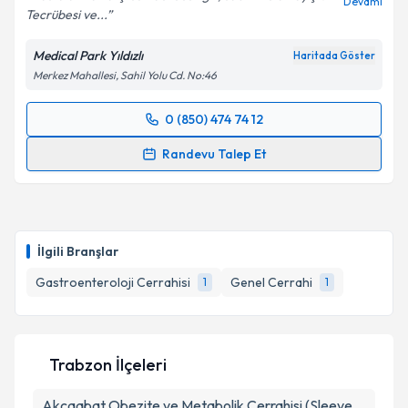
Devamı
Tecrübesi ve...
Medical Park Yıldızlı
Haritada Göster
Merkez Mahallesi, Sahil Yolu Cd. No:46
0 (850) 474 74 12
Randevu Takvimi Talebi
Randevu Talep Et
Prof. Dr. Can Keçe
için randevu takvimi talebi
oluşturun. Size bu uzmandan randevu almanız için bir
takvim hazırlandığında e-posta ile bilgilendireceğiz.
İlgili Branşlar
E-posta Adresiniz
Gastroenteroloji Cerrahisi
Genel Cerrahi
1
1
Kişisel verilerimin işlenmesine ilişkin
Aydınlatma
Trabzon İlçeleri
Metni
'ni okudum ve kişisel verilerimin belirtilen
kapsamda işlenmesini kabul ediyorum.
Akçaabat
Obezite ve Metabolik Cerrahisi (Sleeve