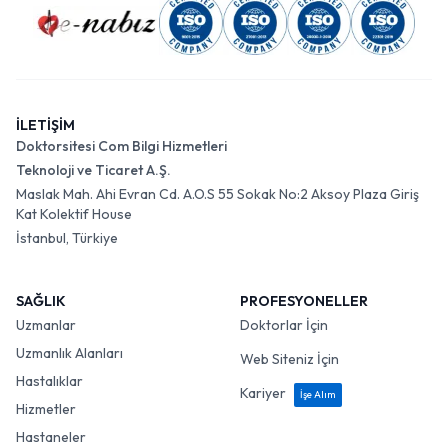
İLETİŞİM
Doktorsitesi Com Bilgi Hizmetleri
Teknoloji ve Ticaret A.Ş.
Maslak Mah. Ahi Evran Cd. A.O.S 55 Sokak No:2 Aksoy Plaza Giriş
Kat Kolektif House
İstanbul, Türkiye
SAĞLIK
PROFESYONELLER
Uzmanlar
Doktorlar İçin
Uzmanlık Alanları
Web Siteniz İçin
Hastalıklar
Kariyer
İşe Alım
Hizmetler
Hastaneler