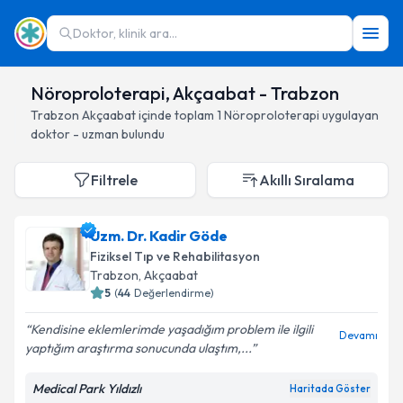
Doktor, klinik ara...
Nöroproloterapi, Akçaabat - Trabzon
Trabzon
Akçaabat
içinde toplam
1
Nöroproloterapi
uygulayan
doktor - uzman bulundu
Filtrele
Akıllı Sıralama
Uzm. Dr. Kadir Göde
Fiziksel Tıp ve Rehabilitasyon
Trabzon
, Akçaabat
5
(
44
Değerlendirme)
Kendisine eklemlerimde yaşadığım problem ile ilgili
Devamı
yaptığım araştırma sonucunda ulaştım,...
Medical Park Yıldızlı
Haritada Göster