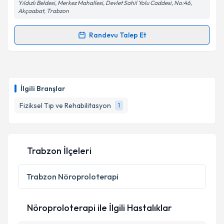
Yıldızlı Beldesi, Merkez Mahallesi, Devlet Sahil Yolu Caddesi, No:46,
Akçaabat, Trabzon
Randevu Talep Et
Randevu Takvimi Talebi
Uzm. Dr. Kadir Göde
için randevu takvimi talebi
oluşturun. Size bu uzmandan randevu almanız için bir
İlgili Branşlar
takvim hazırlandığında e-posta ile bilgilendireceğiz.
Fiziksel Tıp ve Rehabilitasyon
1
E-posta Adresiniz
Trabzon İlçeleri
Kişisel verilerimin işlenmesine ilişkin
Aydınlatma
Metni
'ni okudum ve kişisel verilerimin belirtilen
Trabzon
Nöroproloterapi
kapsamda işlenmesini kabul ediyorum.
Nöroproloterapi ile İlgili Hastalıklar
Takvim Talebini Gönder