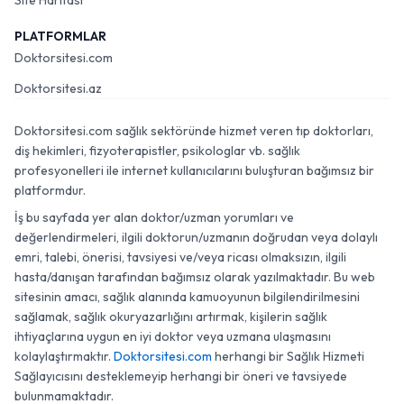
Site Haritası
PLATFORMLAR
Doktorsitesi.com
Doktorsitesi.az
Doktorsitesi.com sağlık sektöründe hizmet veren tıp doktorları,
diş hekimleri, fizyoterapistler, psikologlar vb. sağlık
profesyonelleri ile internet kullanıcılarını buluşturan bağımsız bir
platformdur.
İş bu sayfada yer alan doktor/uzman yorumları ve
değerlendirmeleri, ilgili doktorun/uzmanın doğrudan veya dolaylı
emri, talebi, önerisi, tavsiyesi ve/veya ricası olmaksızın, ilgili
hasta/danışan tarafından bağımsız olarak yazılmaktadır. Bu web
sitesinin amacı, sağlık alanında kamuoyunun bilgilendirilmesini
sağlamak, sağlık okuryazarlığını artırmak, kişilerin sağlık
ihtiyaçlarına uygun en iyi doktor veya uzmana ulaşmasını
kolaylaştırmaktır.
Doktorsitesi.com
herhangi bir Sağlık Hizmeti
Sağlayıcısını desteklemeyip herhangi bir öneri ve tavsiyede
bulunmamaktadır.