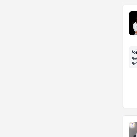
Me
Bah
Bel