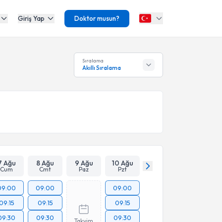
Giriş Yap
Doktor musun?
Sıralama
Akıllı Sıralama
7 Ağu
8 Ağu
9 Ağu
10 Ağu
Cum
Cmt
Paz
Pzt
09:00
09:00
09:00
09:15
09:15
09:15
09:30
09:30
09:30
Takvim