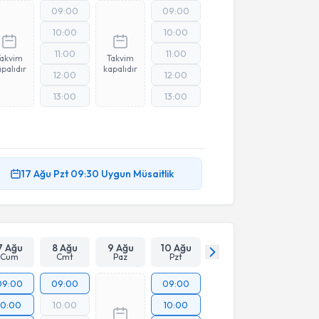
09:00
09:00
10:00
10:00
11:00
11:00
Takvim
Takvim
palıdır
kapalıdır
12:00
12:00
13:00
13:00
17 Ağu
Pzt
09:30
Uygun Müsaitlik
7 Ağu
8 Ağu
9 Ağu
10 Ağu
Cum
Cmt
Paz
Pzt
09:00
09:00
09:00
10:00
10:00
10:00