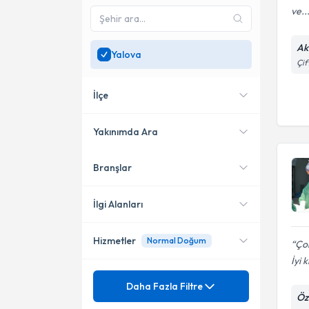
ve..
Ak
Yalova
Çif
İlçe
Yakınımda Ara
Branşlar
Konumuma yakın uzmanları
Çiftlikköy
göster
Merkez
İlgi Alanları
Hizmetler
Normal Doğum
Çok
Kadın Hastalıkları ve Doğum
İyi k
Mezuniyet
Gebe takibi
Daha Fazla Filtre
Öz