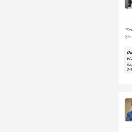
Sem
için.
Do
Mu
Rou
341