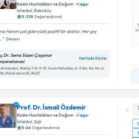
Kadın Hastalıkları ve Doğum
+
1
diğer
İstanbul
, Bakırköy
5
(
328
Değerlendirme)
ka
a Hanım çok güleryüzlü pozitif bir doktor. Her şey
..
Devamı
ç.Dr. Sema Süzen Çaypınar
Haritada Göster
ayenehanesi
te İstanbul, Ataköy 7-8-9-10. Kısım Mahallesi, E-5 Yan Yol, No: 6,
56, B blok daire 25, 34212
Prof. Dr. İsmail Özdemir
Kadın Hastalıkları ve Doğum
+
1
diğer
İstanbul
, Şişli
5
(
46
Değerlendirme)