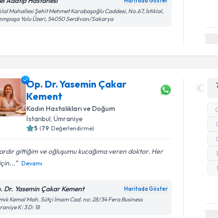
el Adatıp Hastanesi
Haritada Göster
iklal Mahallesi Şehit Mehmet Karabaşoğlu Caddesi, No.67, İstiklal,
ımpaşa Yolu Üzeri, 54050 Serdivan/Sakarya
Op. Dr. Yasemin Çakar
Kement
Kadın Hastalıkları ve Doğum
İstanbul
, Ümraniye
5
(
79
Değerlendirme)
lardır gittiğim ve oğluşumu kucağıma veren doktor. Her
çin...
Devamı
. Dr. Yasemin Çakar Kement
Haritada Göster
ık Kemal Mah. Sütçi İmam Cad. no: 28/34 Fera Business
aniye K: 3 D: 18