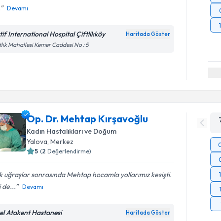
.
Devamı
tif International Hospital Çiftlikköy
Haritada Göster
tlik Mahallesi Kemer Caddesi No : 5
Op. Dr. Mehtap Kırşavoğlu
Kadın Hastalıkları ve Doğum
Yalova
, Merkez
5
(
2
Değerlendirme)
 uğraşlar sonrasında Mehtap hocamla yollarımız kesişti.
i de...
Devamı
el Atakent Hastanesi
Haritada Göster