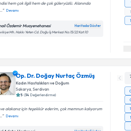
disi hem çok ilgili hem de çok güleryüzlü. Alanında
..
Devamı
mail Özdemir Muayenehanesi
Haritada Göster
vikiye Mh. Hakkı Yeten Cd. Doğu İş Merkezi No:15/22 Kat:10
Op. Dr. Doğay Nurtaç Özmüş
Kadın Hastalıkları ve Doğum
Sakarya
, Serdivan
5
(
34
Değerlendirme)
i ve alakanız için teşekkür ederim, çok memnun kalıyorum
..
Devamı