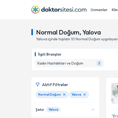
Uzmanlar
Klin
Normal Doğum, Yalova
Yalova
içinde toplam
10
Normal Doğum
uygulayan
İlgili Branşlar
Kadın Hastalıkları ve Doğum
2
Aktif Filtreler
Normal Doğum
Yalova
Şehir
Yalova
Erc