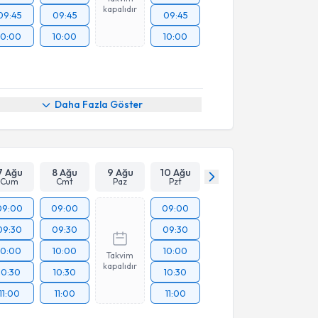
kapalıdır
09:45
09:45
09:45
10:00
10:00
10:00
Daha Fazla Göster
7 Ağu
8 Ağu
9 Ağu
10 Ağu
Cum
Cmt
Paz
Pzt
09:00
09:00
09:00
09:30
09:30
09:30
10:00
10:00
10:00
Takvim
kapalıdır
10:30
10:30
10:30
11:00
11:00
11:00