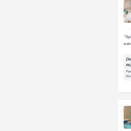
İlg
eder
Do
Mu
Par
No: