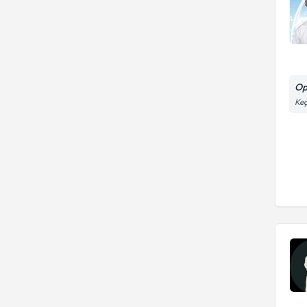
Op
Keç