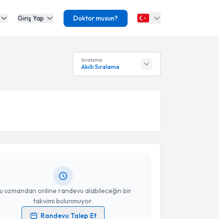
Giriş Yap
Doktor musun?
Sıralama
Akıllı Sıralama
akvimi Talebi
lman Işık
için randevu takvimi talebi oluşturun. Size
 randevu almanız için bir takvim hazırlandığında e-
lgilendireceğiz.
resiniz
u uzmandan online randevu alabileceğin bir
takvimi bulunmuyor.
Randevu Talep Et