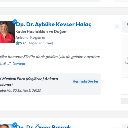
Op. Dr. Aybüke Kevser Halaç
Kadın Hastalıkları ve Doğum
Ankara
, Keçiören
5
(
6
Değerlendirme)
üke hocama Siirt’te denk geldim iyiki de geldim hayatımı
ka
edi...
Devamı
 Medical Park (Keçiören) Ankara
Haritada Göster
stanesi
aba Mh. 30 Sk. No: 5, 06120
Op. Dr. Ömer Bayrak