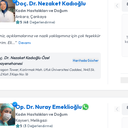
Doç. Dr. Nezaket Kadıoğlu
Kadın Hastalıkları ve Doğum
Ankara
, Çankaya
5
(
48
Değerlendirme)
iniz, açıklamalarınız ve nazik yaklaşımınız için çok teşekkür
ka
im. Eli...
Devamı
ç. Dr. Nezaket Kadıoğlu Özel
Haritada Göster
ayenehanesi
agon Tower, Kızılırmak Mah. Ufuk Üniversitesi Caddesi, 1445 Sk.
2 Kat: 3 Kapı No: 16
Op. Dr. Nuray Emeklioğlu
Kadın Hastalıkları ve Doğum
Kayseri
, Melikgazi
5
(
3
Değerlendirme)