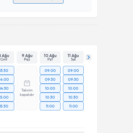
 verilerimin işlenmesine ilişkin
Aydınlatma Metni
'ni
 ve kişisel verilerimin belirtilen kapsamda
esini kabul ediyorum.
Takvim Talebini Gönder
8 Ağu
9 Ağu
10 Ağu
11 Ağu
Cmt
Paz
Pzt
Sal
13:30
09:00
09:00
14:00
09:30
09:30
14:30
10:00
10:00
Takvim
kapalıdır
15:00
10:30
10:30
15:30
11:00
11:00