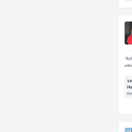
Ayb
etkil
VM
Ha
Kal