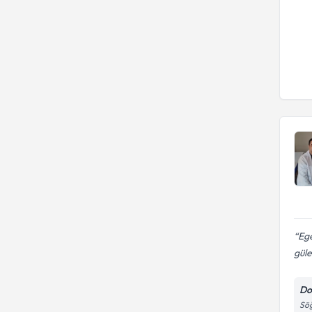
Ege
güle
Do
Söğ