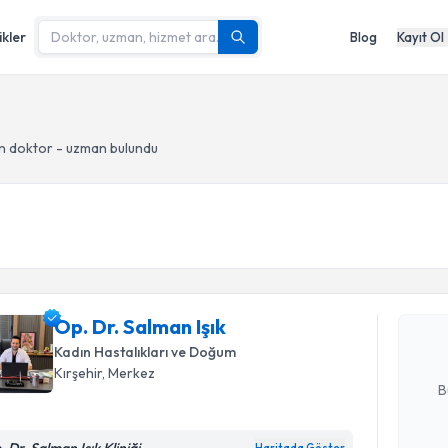
ikler
Blog
Kayıt Ol
n doktor - uzman bulundu
Randevu T
Op. Dr. Sa
bu uzmandan
Op. Dr. Salman Işık
posta ile bi
Kadın Hastalıkları ve Doğum
E-posta Ad
Kırşehir
, Merkez
B