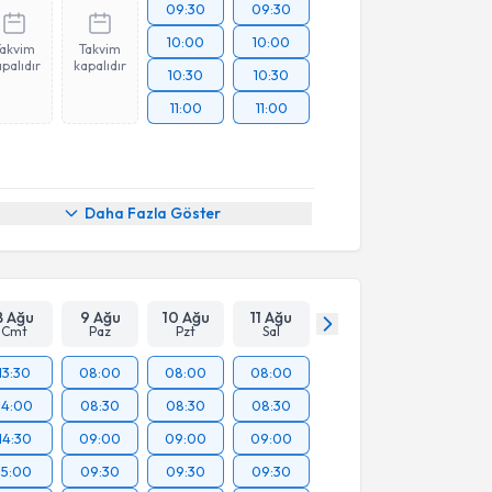
09:30
09:30
10:00
10:00
Takvim
Takvim
palıdır
kapalıdır
10:30
10:30
11:00
11:00
Daha Fazla Göster
8 Ağu
9 Ağu
10 Ağu
11 Ağu
Cmt
Paz
Pzt
Sal
13:30
08:00
08:00
08:00
14:00
08:30
08:30
08:30
14:30
09:00
09:00
09:00
15:00
09:30
09:30
09:30