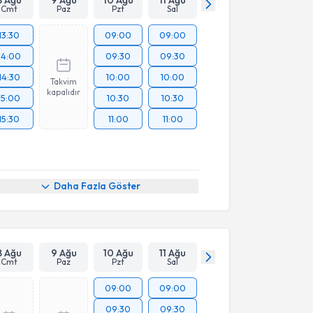
8 Ağu
9 Ağu
10 Ağu
11 Ağu
Cmt
Paz
Pzt
Sal
13:30
09:00
09:00
14:00
09:30
09:30
14:30
10:00
10:00
Takvim
kapalıdır
15:00
10:30
10:30
15:30
11:00
11:00
Daha Fazla Göster
8 Ağu
9 Ağu
10 Ağu
11 Ağu
Cmt
Paz
Pzt
Sal
09:00
09:00
09:30
09:30