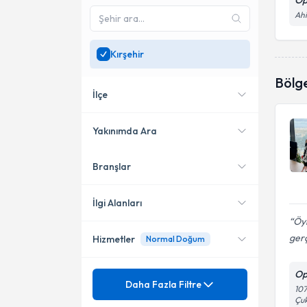
Op
Ahi
Kırşehir
Bölg
İlçe
Yakınımda Ara
Branşlar
Konumuma yakın uzmanları
Merkez
göster
İlgi Alanları
Öyl
ger
Hizmetler
Normal Doğum
Kadın Hastalıkları ve Doğum
Op
Mezuniyet
Doğal Doğum
Daha Fazla Filtre
107
Çu