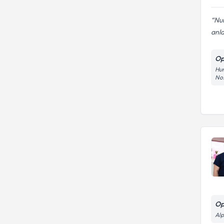
Nu
anlay
Op
Hun
No:
Op
Alp