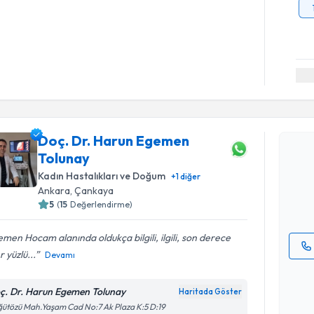
Randevu T
Doç. Dr. Harun Egemen
Doç. Dr. 
Tolunay
oluşturun. 
hazırlandığ
Kadın Hastalıkları ve Doğum
+
1
diğer
Ankara
, Çankaya
E-posta Ad
5
(
15
Değerlendirme)
men Hocam alanında oldukça bilgili, ilgili, son derece
r yüzlü...
Devamı
Kişisel
okudum
ç. Dr. Harun Egemen Tolunay
Haritada Göster
işlenm
ütözü Mah.Yaşam Cad No:7 Ak Plaza K:5 D:19