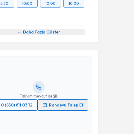
15:30
10:00
10:00
10:00
Daha Fazla Göster
akvimi Talebi
Harun Egemen Tolunay
için randevu takvimi talebi
Size bu uzmandan randevu almanız için bir takvim
ında e-posta ile bilgilendireceğiz.
resiniz
Takvim mevcut değil.
0 (850) 811 03 12
Randevu Talep Et
 verilerimin işlenmesine ilişkin
Aydınlatma Metni
'ni
 ve kişisel verilerimin belirtilen kapsamda
esini kabul ediyorum.