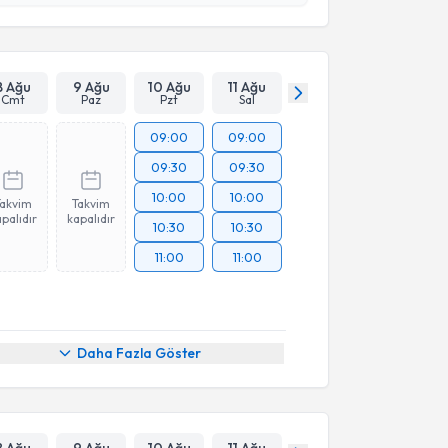
Takvim Talebini Gönder
8 Ağu
9 Ağu
10 Ağu
11 Ağu
Cmt
Paz
Pzt
Sal
09:00
09:00
09:30
09:30
10:00
10:00
Takvim
Takvim
palıdır
kapalıdır
10:30
10:30
11:00
11:00
Daha Fazla Göster