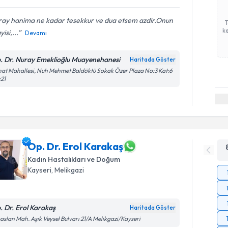
ray hanima ne kadar tesekkur ve dua etsem azdir.Onun
ka
isi,...
Devamı
. Dr. Nuray Emeklioğlu Muayenehanesi
Haritada Göster
at Mahallesi, Nuh Mehmet Baldöktü Sokak Özer Plaza No:3 Kat:6
21
Op. Dr. Erol Karakaş
Kadın Hastalıkları ve Doğum
Kayseri
, Melikgazi
. Dr. Erol Karakaş
Haritada Göster
aslan Mah. Aşık Veysel Bulvarı 21/A Melikgazi/Kayseri