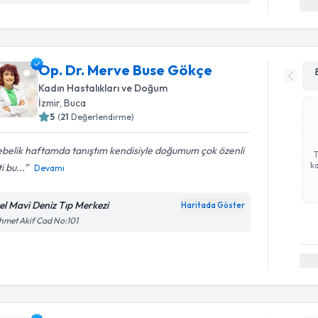
Op. Dr. Merve Buse Gökçe
Kadın Hastalıkları ve Doğum
İzmir
, Buca
5
(
21
Değerlendirme)
ebelik haftamda tanıştım kendisiyle doğumum çok özenli
ka
i bu...
Devamı
el Mavi Deniz Tıp Merkezi
Haritada Göster
met Akif Cad No:101