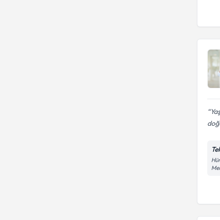
Ya
doğu
Te
Hür
Mer