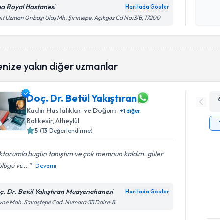
okudum
ga Royal Hastanesi
Haritada Göster
işlenm
it Uzman Onbaşı Ulaş Mh, Şirintepe, Açıkgöz Cd No:3/B, 17200
enize yakın diğer uzmanlar
Doç. Dr. Betül Yakıştıran
Kadın Hastalıkları ve Doğum
+
1
diğer
Balıkesir
, Altıeylül
5
(
13
Değerlendirme)
ktorumla bugün tanıştım ve çok memnun kaldım. güler
ülügü ve...
Devamı
ç. Dr. Betül Yakıştıran Muayenehanesi
Haritada Göster
vne Mah. Savaştepe Cad. Numara:35 Daire: 8