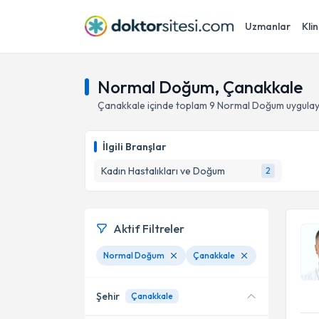
Uzmanlar
Klin
Normal Doğum, Çanakkale
Çanakkale
içinde toplam
9
Normal Doğum
uygulay
İlgili Branşlar
Kadın Hastalıkları ve Doğum
2
Aktif Filtreler
Normal Doğum
Çanakkale
Şehir
Çanakkale