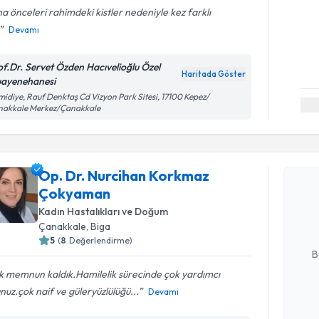
a önceleri rahimdeki kistler nedeniyle kez farklı
Devamı
of.Dr. Servet Özden Hacıvelioğlu Özel
Haritada Göster
ayenehanesi
idiye, Rauf Denktaş Cd Vizyon Park Sitesi, 17100 Kepez/
nakkale Merkez/Çanakkale
Randevu T
Op. Dr. Nurcihan Korkmaz
Op. Dr. N
Çokyaman
talebi oluş
takvim hazı
Kadın Hastalıkları ve Doğum
Çanakkale
, Biga
E-posta Ad
5
(
8
Değerlendirme)
B
k memnun kaldık.Hamilelik sürecinde çok yardımcı
nuz.çok naif ve güleryüzlülüğü...
Devamı
Kişisel