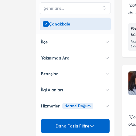
dah
dr...
Çanakkale
Pr
Mu
Ham
İlçe
Ça
Yakınımda Ara
Branşlar
Konumuma yakın uzmanları
Biga
göster
Merkez
İlgi Alanları
Hizmetler
Normal Doğum
Kadın Hastalıkları ve Doğum
Ço
Mezuniyet
4 Boyutlu Gebelik Ultrasonu
oldu
Daha Fazla Filtre