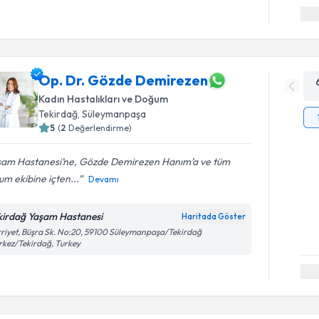
Op. Dr. Gözde Demirezen
Kadın Hastalıkları ve Doğum
Tekirdağ
, Süleymanpaşa
5
(
2
Değerlendirme)
şam Hastanesi’ne, Gözde Demirezen Hanım’a ve tüm
m ekibine içten...
Devamı
kirdağ Yaşam Hastanesi
Haritada Göster
riyet, Büşra Sk. No:20, 59100 Süleymanpaşa/Tekirdağ
kez/Tekirdağ, Turkey
Randevu T
Op. Dr. M