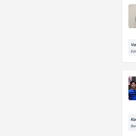
Va
Edr
Ka
Ban