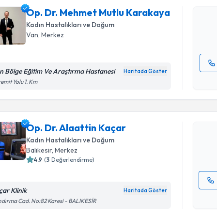
oluşturun. 
Op. Dr. Mehmet Mutlu Karakaya
hazırlandığ
Kadın Hastalıkları ve Doğum
E-posta Ad
Van
, Merkez
n Bölge Eğitim Ve Araştırma Hastanesi
Haritada Göster
Randevu T
Kişisel
emit Yolu 1. Km
okudum
işlenm
Op. Dr. Al
Size bu uzm
Op. Dr. Alaattin Kaçar
hazırlandığ
Kadın Hastalıkları ve Doğum
E-posta Ad
Balıkesir
, Merkez
4.9
(
3
Değerlendirme)
çar Klinik
Haritada Göster
Kişisel
dırma Cad. No:82 Karesi - BALIKESİR
okudum
Randevu T
işlenm