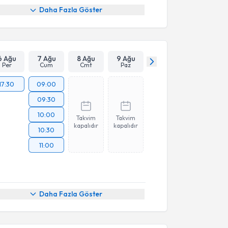
Daha Fazla Göster
6 Ağu
7 Ağu
8 Ağu
9 Ağu
Per
Cum
Cmt
Paz
17:30
09:00
09:30
10:00
Takvim
Takvim
kapalıdır
kapalıdır
10:30
11:00
akvimi Talebi
Daha Fazla Göster
ehmet Mutlu Karakaya
için randevu takvimi talebi