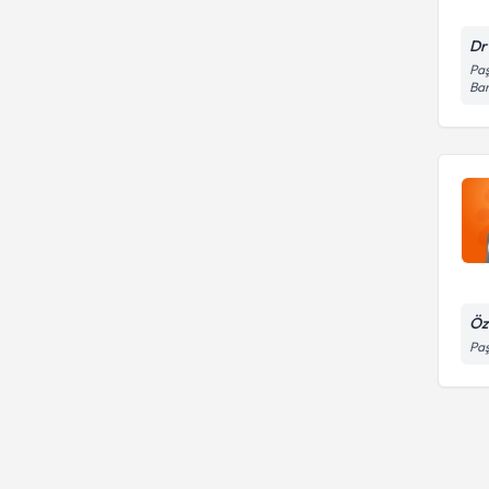
Dr
Paş
Ban
Öz
Paş