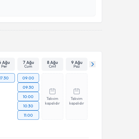
 ve kişisel verilerimin belirtilen kapsamda
esini kabul ediyorum.
Takvim Talebini Gönder
6 Ağu
7 Ağu
8 Ağu
9 Ağu
Per
Cum
Cmt
Paz
17:30
09:00
09:30
10:00
Takvim
Takvim
kapalıdır
kapalıdır
10:30
11:00