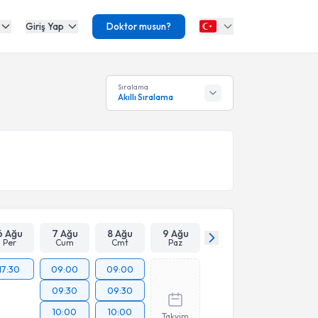
Giriş Yap
Doktor musun?
Sıralama
Akıllı Sıralama
6 Ağu
7 Ağu
8 Ağu
9 Ağu
Per
Cum
Cmt
Paz
17:30
09:00
09:00
09:30
09:30
10:00
10:00
Takvim