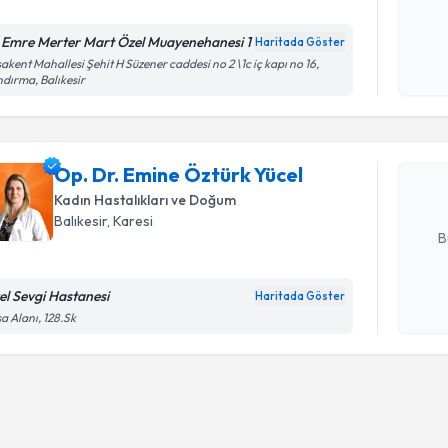
 Emre Merter Mart Özel Muayenehanesi 1
Haritada Göster
Randevu T
Kişisel
akent Mahallesi Şehit H Süzener caddesi no 2 \1c iç kapı no 16,
dırma, Balıkesir
okudum
işlenm
Op. Dr. E
oluşturun. 
Op. Dr. Emine Öztürk Yücel
hazırlandığ
Kadın Hastalıkları ve Doğum
E-posta Ad
Balıkesir
, Karesi
B
el Sevgi Hastanesi
Haritada Göster
Kişisel
a Alanı, 128.Sk
okudum
işlenm