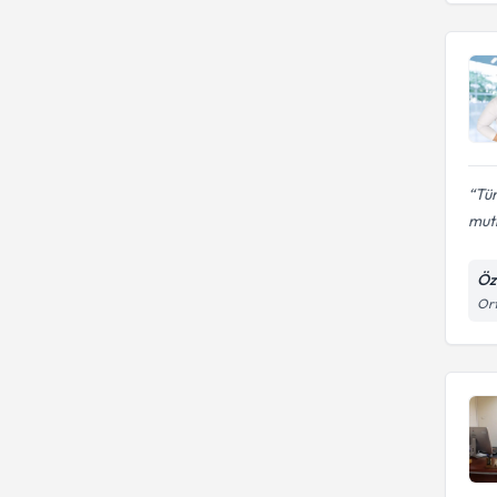
Tüm
mutl
Öz
Ort