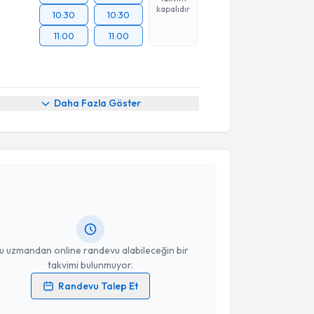
kapalıdır
10:30
10:30
11:00
11:00
Daha Fazla Göster
akvimi Talebi
urcihan Korkmaz Çokyaman
için randevu takvimi
turun. Size bu uzmandan randevu almanız için bir
rlandığında e-posta ile bilgilendireceğiz.
resiniz
u uzmandan online randevu alabileceğin bir
takvimi bulunmuyor.
Randevu Talep Et
 verilerimin işlenmesine ilişkin
Aydınlatma Metni
'ni