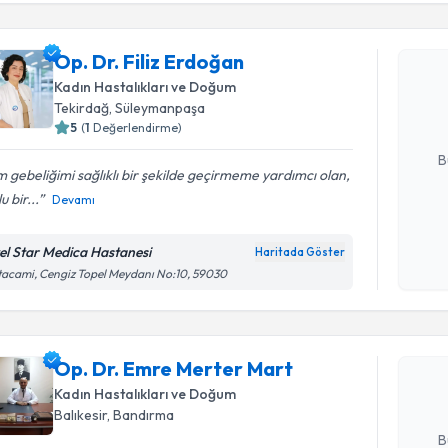
Op. Dr. Fi
Op. Dr. Filiz Erdoğan
bu uzmandan
Kadın Hastalıkları ve Doğum
posta ile bi
Tekirdağ
, Süleymanpaşa
5
(
1
Değerlendirme)
E-posta Ad
B
 gebeliğimi sağlıklı bir şekilde geçirmeme yardımcı olan,
u bir...
Devamı
Kişisel
okudum
el Star Medica Hastanesi
Haritada Göster
Randevu T
işlenm
acami, Cengiz Topel Meydanı No:10, 59030
Op. Dr. E
oluşturun. 
Op. Dr. Emre Merter Mart
hazırlandığ
Kadın Hastalıkları ve Doğum
E-posta Ad
Balıkesir
, Bandırma
B