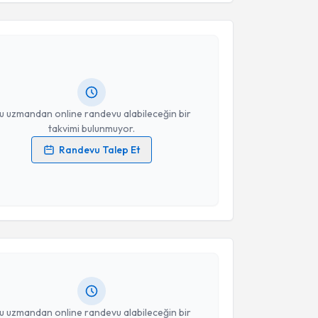
liz Erdoğan
için randevu takvimi talebi oluşturun. Size
Takvim Talebini Gönder
 randevu almanız için bir takvim hazırlandığında e-
lgilendireceğiz.
resiniz
u uzmandan online randevu alabileceğin bir
takvimi bulunmuyor.
Randevu Talep Et
 verilerimin işlenmesine ilişkin
Aydınlatma Metni
'ni
 ve kişisel verilerimin belirtilen kapsamda
akvimi Talebi
esini kabul ediyorum.
Takvim Talebini Gönder
mre Merter Mart
için randevu takvimi talebi
Size bu uzmandan randevu almanız için bir takvim
ında e-posta ile bilgilendireceğiz.
resiniz
u uzmandan online randevu alabileceğin bir