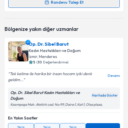
Randevu Talep Et
Randevu Takvimi Talebi
Op. Dr. Volkan Kolbaşı
için randevu takvimi talebi
Bölgenize yakın diğer uzmanlar
oluşturun. Size bu uzmandan randevu almanız için bir
takvim hazırlandığında e-posta ile bilgilendireceğiz.
Op. Dr. Sibel Barut
E-posta Adresiniz
Kadın Hastalıkları ve Doğum
İzmir
, Menderes
5
(
30
Değerlendirme)
Tek kelime ile harika bir insan hocam iyiki denk
Kişisel verilerimin işlenmesine ilişkin
Aydınlatma
Devamı
geldim...
Metni
'ni okudum ve kişisel verilerimin belirtilen
kapsamda işlenmesini kabul ediyorum.
Op. Dr. Sibel Barut Kadın Hastalıkları ve
Haritada Göster
Doğum
Takvim Talebini Gönder
Kasımpaşa Mah. Atatürk cad. No:99, Daire:1, Kat:1, Olsa plaza,
En Yakın Saatler
Yarın
Yarın
Yarın