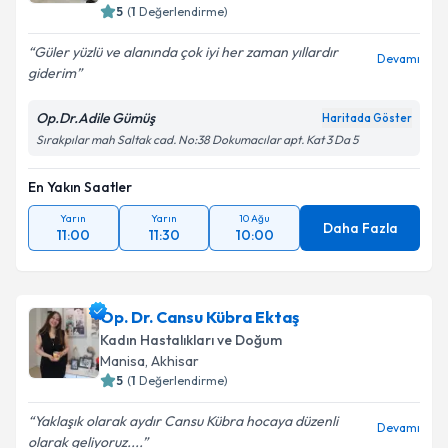
5
(
1
Değerlendirme)
Güler yüzlü ve alanında çok iyi her zaman yıllardır
Devamı
giderim
Op.Dr.Adile Gümüş
Haritada Göster
Sırakpılar mah Saltak cad. No:38 Dokumacılar apt. Kat 3 Da 5
En Yakın Saatler
Yarın
Yarın
10 Ağu
Daha Fazla
11:00
11:30
10:00
Op. Dr. Cansu Kübra Ektaş
Kadın Hastalıkları ve Doğum
Manisa
, Akhisar
5
(
1
Değerlendirme)
Yaklaşık olarak aydır Cansu Kübra hocaya düzenli
Devamı
olarak geliyoruz....