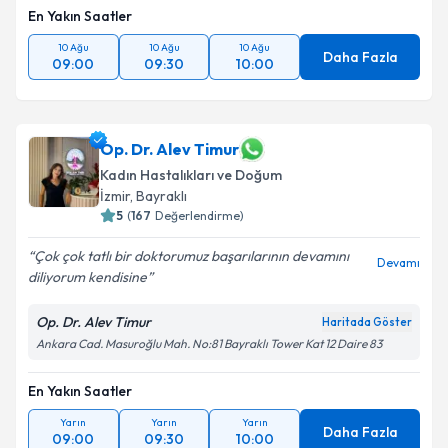
En Yakın Saatler
Takvim Talebini Gönder
10 Ağu
10 Ağu
10 Ağu
Daha Fazla
09:00
09:30
10:00
Op. Dr. Alev Timur
Kadın Hastalıkları ve Doğum
İzmir
, Bayraklı
5
(
167
Değerlendirme)
Çok çok tatlı bir doktorumuz başarılarının devamını
Devamı
diliyorum kendisine
Op. Dr. Alev Timur
Haritada Göster
Ankara Cad. Masuroğlu Mah. No:81 Bayraklı Tower Kat 12 Daire 83
En Yakın Saatler
Yarın
Yarın
Yarın
Daha Fazla
09:00
09:30
10:00