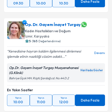
Daha Fazla
09:30
10:00
10:30
Op. Dr. Gayem İnayet Turgay
Kadın Hastalıkları ve Doğum
İzmir
, Karşıyaka
5
(
165
Değerlendirme)
Kenedisine hayran kaldım ilgilenmesi dinlemesi
Devamı
işlemde elinin nazikliği cözüm odaklı...
Op.Dr. Gayem İnayet Turgay Muayenehanesi
Haritada Göster
(G.Klinik)
Bahriye Üçok MH. Rüştü Şardağ cd. No.44 D.2
En Yakın Saatler
Yarın
Yarın
Yarın
Daha Fazla
10:00
11:00
12:00