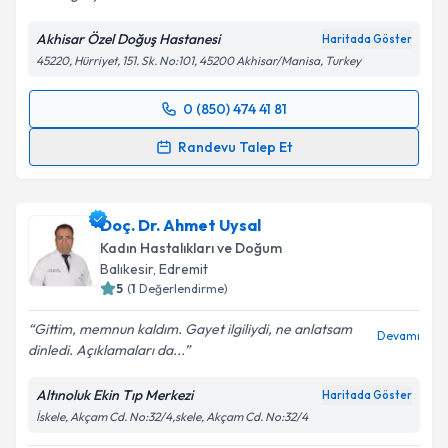
Akhisar Özel Doğuş Hastanesi
Haritada Göster
45220, Hürriyet, 151. Sk. No:101, 45200 Akhisar/Manisa, Turkey
0 (850) 474 41 81
Randevu Takvimi Talebi
Randevu Talep Et
Op. Dr. Cansu Kübra Ektaş
için randevu takvimi
talebi oluşturun. Size bu uzmandan randevu almanız
Doç. Dr. Ahmet Uysal
için bir takvim hazırlandığında e-posta ile
bilgilendireceğiz.
Kadın Hastalıkları ve Doğum
Balıkesir
, Edremit
E-posta Adresiniz
5
(
1
Değerlendirme)
Gittim, memnun kaldım. Gayet ilgiliydi, ne anlatsam
Devamı
dinledi. Açıklamaları da...
Kişisel verilerimin işlenmesine ilişkin
Aydınlatma
Altınoluk Ekin Tıp Merkezi
Haritada Göster
Metni
'ni okudum ve kişisel verilerimin belirtilen
İskele, Akçam Cd. No:32/4,skele, Akçam Cd. No:32/4
kapsamda işlenmesini kabul ediyorum.