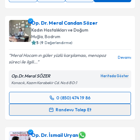
Op. Dr. Meral Candan Sözer
Kadın Hastalıkları ve Doğum
Muğla
, Bodrum
5
(
9
Değerlendirme)
Meral Hocam ın güler yüzlü karşılaması, menopoz
Devamı
süreci ile ilgili...
Op.Dr.Meral SÖZER
Haritada Göster
Konacık, Kazım Karabekir Cd. No:6 B D:1
0 (850) 474 19 86
Randevu Takvimi Talebi
Randevu Talep Et
Op. Dr. Meral Candan Sözer
için randevu takvimi
talebi oluşturun. Size bu uzmandan randevu almanız
için bir takvim hazırlandığında e-posta ile
Op. Dr. İsmail Uryan