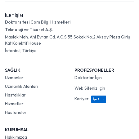
İLETİŞİM
Doktorsitesi Com Bilgi Hizmetleri
Teknoloji ve Ticaret A.Ş.
Maslak Mah. Ahi Evran Cd. A.O.S 55 Sokak No:2 Aksoy Plaza Giriş
Kat Kolektif House
İstanbul, Türkiye
SAĞLIK
PROFESYONELLER
Uzmanlar
Doktorlar İçin
Uzmanlık Alanları
Web Siteniz İçin
Hastalıklar
Kariyer
İşe Alım
Hizmetler
Hastaneler
KURUMSAL
Hakkımızda