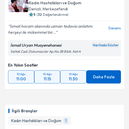
bilgilendireceğiz.
Kadın Hastalıkları ve Doğum
Denizli
, Merkezefendi
E-posta Adresiniz
5
(
32
Değerlendirme)
İsmail hocam alanında uzman tedavisi anlatımı
Devamı
herşeyi ile mükemmel bir...
Kişisel verilerimin işlenmesine ilişkin
Aydınlatma
İsmail Uryan Muayenehanesi
Haritada Göster
Metni
'ni okudum ve kişisel verilerimin belirtilen
Saltak Cad. Dokumacılar Ap.No:38 B blk. Kat:4
kapsamda işlenmesini kabul ediyorum.
En Yakın Saatler
Takvim Talebini Gönder
10 Ağu
10 Ağu
10 Ağu
Daha Fazla
11:00
11:15
11:30
İlgili Branşlar
Kadın Hastalıkları ve Doğum
1