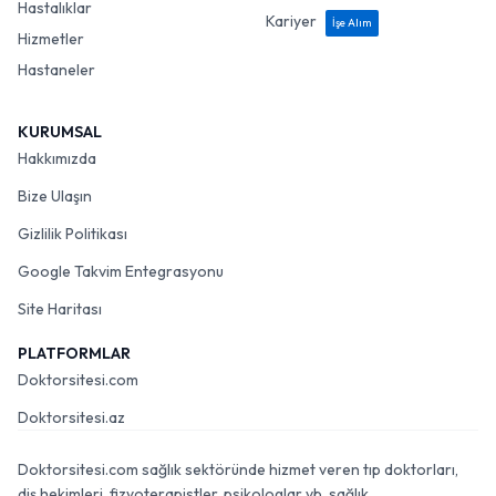
Hastalıklar
Kariyer
İşe Alım
Hizmetler
Hastaneler
KURUMSAL
Hakkımızda
Bize Ulaşın
Gizlilik Politikası
Google Takvim Entegrasyonu
Site Haritası
PLATFORMLAR
Doktorsitesi.com
Doktorsitesi.az
Doktorsitesi.com sağlık sektöründe hizmet veren tıp doktorları,
diş hekimleri, fizyoterapistler, psikologlar vb. sağlık