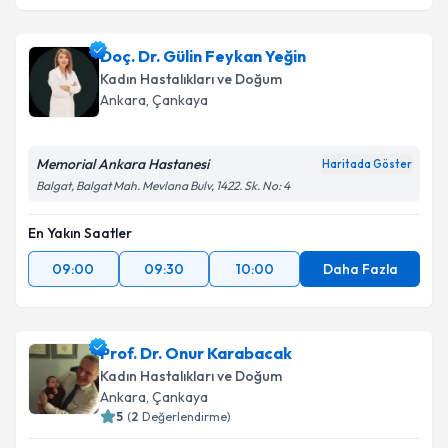
Doç. Dr. Harun Egemen Tolunay
için randevu
takvimi talebi oluşturun. Size bu uzmandan randevu
Doç. Dr. Gülin Feykan Yeğin
almanız için bir takvim hazırlandığında e-posta ile
bilgilendireceğiz.
Kadın Hastalıkları ve Doğum
Ankara
, Çankaya
E-posta Adresiniz
Memorial Ankara Hastanesi
Haritada Göster
Balgat, Balgat Mah. Mevlana Bulv, 1422. Sk. No: 4
Kişisel verilerimin işlenmesine ilişkin
Aydınlatma
En Yakın Saatler
Metni
'ni okudum ve kişisel verilerimin belirtilen
kapsamda işlenmesini kabul ediyorum.
09:00
09:30
10:00
Daha Fazla
Takvim Talebini Gönder
Prof. Dr. Onur Karabacak
Kadın Hastalıkları ve Doğum
Ankara
, Çankaya
5
(
2
Değerlendirme)