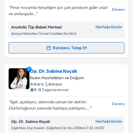
Pınar hocamla tanıştığım için çok şanslıyım güler yüzü
Devamı
ve anlayışıyla...
Anatolia Tüp Bebek Merkezi
Haritada Göster
Kişisel verilerimin işlenmesine ilişkin
Aydınlatma
Aziziye Mahallesi Cinnah Caddesi No:56/6
Metni
'ni okudum ve kişisel verilerimin belirtilen
kapsamda işlenmesini kabul ediyorum.
Randevu Talep Et
Randevu Takvimi Talebi
Takvim Talebini Gönder
Op. Dr. Pınar Kemik
için randevu takvimi talebi
Op. Dr. Sabina Koçak
oluşturun. Size bu uzmandan randevu almanız için bir
Kadın Hastalıkları ve Doğum
takvim hazırlandığında e-posta ile bilgilendireceğiz.
Ankara
, Çankaya
5
(
5
Değerlendirme)
E-posta Adresiniz
İlgili, açıklayıcı, alanında uzman bir doktor.
Devamı
Doktorluğunun yanında hastaya yaklaşımı,...
Op. Dr. Sabina Koçak
Haritada Göster
Kişisel verilerimin işlenmesine ilişkin
Aydınlatma
Söğütözü, Koç Kuleleri, Söğütözü Cd. No:2 B Blok D:32, 06510
Metni
'ni okudum ve kişisel verilerimin belirtilen