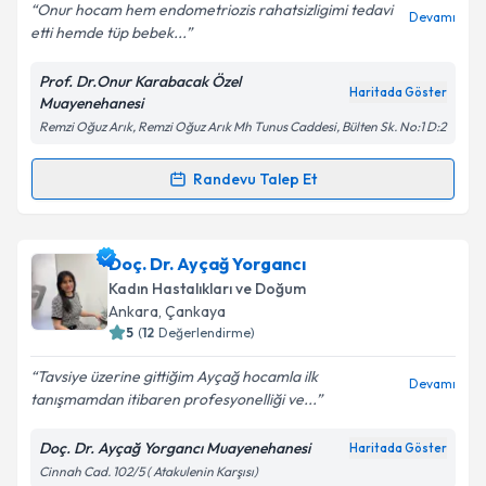
Onur hocam hem endometriozis rahatsizligimi tedavi
Devamı
etti hemde tüp bebek...
Prof. Dr.Onur Karabacak Özel
Haritada Göster
Muayenehanesi
Remzi Oğuz Arık, Remzi Oğuz Arık Mh Tunus Caddesi, Bülten Sk. No:1 D:2
Randevu Talep Et
Randevu Takvimi Talebi
Prof. Dr. Onur Karabacak
için randevu takvimi
Doç. Dr. Ayçağ Yorgancı
talebi oluşturun. Size bu uzmandan randevu almanız
Kadın Hastalıkları ve Doğum
için bir takvim hazırlandığında e-posta ile
Ankara
, Çankaya
bilgilendireceğiz.
5
(
12
Değerlendirme)
E-posta Adresiniz
Tavsiye üzerine gittiğim Ayçağ hocamla ilk
Devamı
tanışmamdan itibaren profesyonelliği ve...
Doç. Dr. Ayçağ Yorgancı Muayenehanesi
Haritada Göster
Cinnah Cad. 102/5 ( Atakulenin Karşısı)
Kişisel verilerimin işlenmesine ilişkin
Aydınlatma