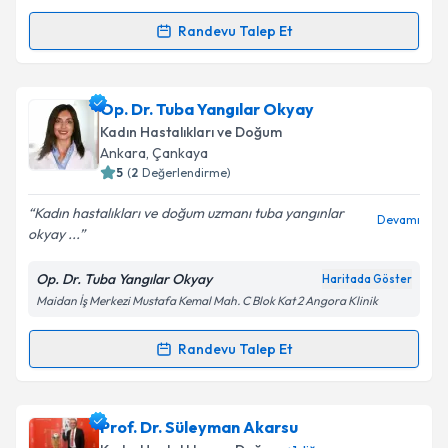
kapsamda işlenmesini kabul ediyorum.
Randevu Talep Et
Randevu Takvimi Talebi
Takvim Talebini Gönder
Op. Dr. Sabina Koçak
için randevu takvimi talebi
Op. Dr. Tuba Yangılar Okyay
oluşturun. Size bu uzmandan randevu almanız için bir
Kadın Hastalıkları ve Doğum
takvim hazırlandığında e-posta ile bilgilendireceğiz.
Ankara
, Çankaya
5
(
2
Değerlendirme)
E-posta Adresiniz
Kadın hastalıkları ve doğum uzmanı tuba yangınlar
Devamı
okyay ...
Op. Dr. Tuba Yangılar Okyay
Haritada Göster
Kişisel verilerimin işlenmesine ilişkin
Aydınlatma
Maidan İş Merkezi Mustafa Kemal Mah. C Blok Kat 2 Angora Klinik
Metni
'ni okudum ve kişisel verilerimin belirtilen
kapsamda işlenmesini kabul ediyorum.
Randevu Talep Et
Randevu Takvimi Talebi
Takvim Talebini Gönder
Op. Dr. Tuba Yangılar Okyay
için randevu takvimi
Prof. Dr. Süleyman Akarsu
talebi oluşturun. Size bu uzmandan randevu almanız