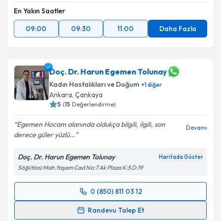
En Yakın Saatler
09:00
09:30
11:00
Daha Fazla
Doç. Dr. Harun Egemen Tolunay
Kadın Hastalıkları ve Doğum
+
1
diğer
Ankara
, Çankaya
5
(
15
Değerlendirme)
Egemen Hocam alanında oldukça bilgili, ilgili, son
Devamı
derece güler yüzlü...
Doç. Dr. Harun Egemen Tolunay
Haritada Göster
Söğütözü Mah.Yaşam Cad No:7 Ak Plaza K:5 D:19
0 (850) 811 03 12
Randevu Takvimi Talebi
Randevu Talep Et