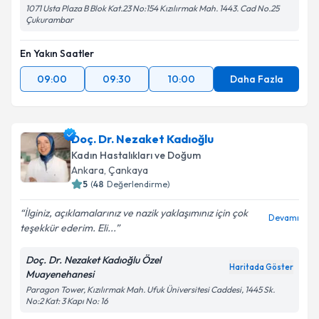
1071 Usta Plaza B Blok Kat.23 No:154 Kızılırmak Mah. 1443. Cad No.25
Çukurambar
En Yakın Saatler
09:00
09:30
10:00
Daha Fazla
Doç. Dr. Nezaket Kadıoğlu
Kadın Hastalıkları ve Doğum
Ankara
, Çankaya
5
(
48
Değerlendirme)
İlginiz, açıklamalarınız ve nazik yaklaşımınız için çok
Devamı
teşekkür ederim. Eli...
Doç. Dr. Nezaket Kadıoğlu Özel
Haritada Göster
Muayenehanesi
Paragon Tower, Kızılırmak Mah. Ufuk Üniversitesi Caddesi, 1445 Sk.
No:2 Kat: 3 Kapı No: 16