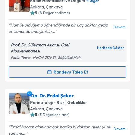
Kadın Hastalıkları ve Doğum
+
1
diğer
için bir takvim hazırlandığında e-posta ile
Ankara
, Çankaya
bilgilendireceğiz.
5
(
8
Değerlendirme)
E-posta Adresiniz
Hamile olduğumu öğrendiğimde bir kaç doktor gezip
Devamı
en sonunda enerjimizin...
Prof. Dr. Süleyman Akarsu Özel
Haritada Göster
Muayenehanesi
Kişisel verilerimin işlenmesine ilişkin
Aydınlatma
Platin Tower , No:7/9 2176.Sk. Söğütözü Mah.
Metni
'ni okudum ve kişisel verilerimin belirtilen
kapsamda işlenmesini kabul ediyorum.
Randevu Talep Et
Randevu Takvimi Talebi
Takvim Talebini Gönder
Prof. Dr. Süleyman Akarsu
için randevu takvimi
Op. Dr. Erdal Şeker
talebi oluşturun. Size bu uzmandan randevu almanız
Perinatoloji - Riskli Gebelikler
için bir takvim hazırlandığında e-posta ile
Ankara
, Çankaya
bilgilendireceğiz.
5
(
3
Değerlendirme)
E-posta Adresiniz
Erdal hocam alanında çok harika bi doktor. guler yüzlü
Devamı
samimi....