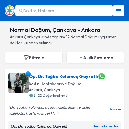
Doktor, klinik ara...
Normal Doğum, Çankaya - Ankara
Ankara
Çankaya
içinde toplam
12
Normal Doğum
uygulayan
doktor - uzman bulundu
Filtrele
Akıllı Sıralama
Op. Dr. Tuğba Kolomuç Gayretli
Kadın Hastalıkları ve Doğum
Ankara
, Çankaya
5
(
22
Değerlendirme)
Dr. Tugba kolumuç, açıklayıcılığı, ilgisi ve güler
Devamı
yüzlülüğü, hastaya incelikli...
Op. Dr. Tuğba Kolomuç Gayretli
Haritada Göster