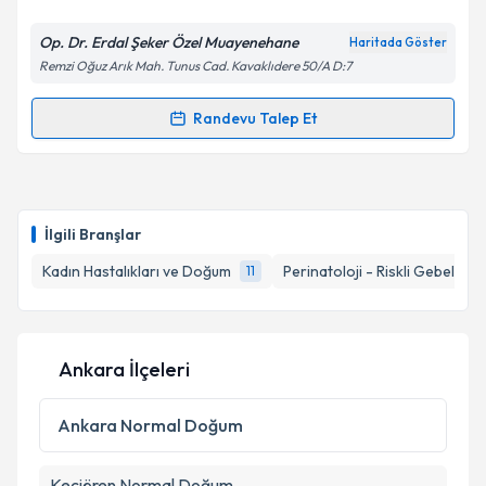
Op. Dr. Erdal Şeker Özel Muayenehane
Haritada Göster
Remzi Oğuz Arık Mah. Tunus Cad. Kavaklıdere 50/A D:7
Kişisel verilerimin işlenmesine ilişkin
Aydınlatma
Metni
'ni okudum ve kişisel verilerimin belirtilen
kapsamda işlenmesini kabul ediyorum.
Randevu Talep Et
Randevu Takvimi Talebi
Takvim Talebini Gönder
Op. Dr. Erdal Şeker
için randevu takvimi talebi
oluşturun. Size bu uzmandan randevu almanız için bir
İlgili Branşlar
takvim hazırlandığında e-posta ile bilgilendireceğiz.
Kadın Hastalıkları ve Doğum
Perinatoloji - Riskli Gebelikler
11
E-posta Adresiniz
Ankara İlçeleri
Kişisel verilerimin işlenmesine ilişkin
Aydınlatma
Metni
'ni okudum ve kişisel verilerimin belirtilen
Ankara
Normal Doğum
kapsamda işlenmesini kabul ediyorum.
Keçiören
Normal Doğum