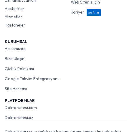
Uzmanlık Alanları
Web Siteniz İçin
Hastalıklar
Kariyer
İşe Alım
Hizmetler
Hastaneler
KURUMSAL
Hakkımızda
Bize Ulaşın
Gizlilik Politikası
Google Takvim Entegrasyonu
Site Haritası
PLATFORMLAR
Doktorsitesi.com
Doktorsitesi.az
Doktorsitesi.com sağlık sektöründe hizmet veren tıp doktorları,