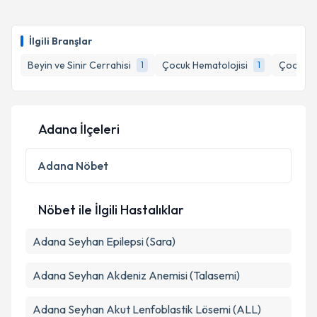
Prof. Dr. Sebahattin Hacıyakupoğlu
için randevu
takvimi talebi oluşturun. Size bu uzmandan randevu
İlgili Branşlar
almanız için bir takvim hazırlandığında e-posta ile
bilgilendireceğiz.
Beyin ve Sinir Cerrahisi
Çocuk Hematolojisi
Çocuk Sa
1
1
E-posta Adresiniz
Adana İlçeleri
Kişisel verilerimin işlenmesine ilişkin
Aydınlatma
Adana
Nöbet
Metni
'ni okudum ve kişisel verilerimin belirtilen
kapsamda işlenmesini kabul ediyorum.
Nöbet ile İlgili Hastalıklar
Takvim Talebini Gönder
Adana Seyhan Epilepsi (Sara)
Adana Seyhan Akdeniz Anemisi (Talasemi)
Adana Seyhan Akut Lenfoblastik Lösemi (ALL)