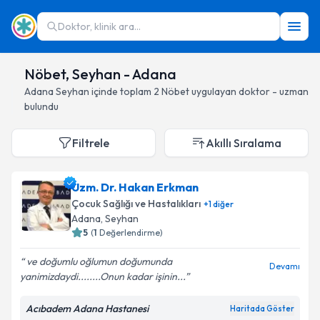
Doktor, klinik ara...
Nöbet, Seyhan - Adana
Adana
Seyhan
içinde toplam
2
Nöbet
uygulayan doktor - uzman
bulundu
Filtrele
Akıllı Sıralama
Uzm. Dr. Hakan Erkman
Çocuk Sağlığı ve Hastalıkları
+
1
diğer
Adana
, Seyhan
5
(
1
Değerlendirme)
ve doğumlu oğlumun doğumunda
Devamı
yanimizdaydi........Onun kadar işinin...
Acıbadem Adana Hastanesi
Haritada Göster