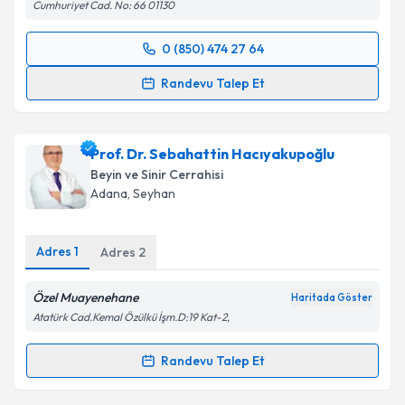
Cumhuriyet Cad. No: 66 01130
0 (850) 474 27 64
Randevu Takvimi Talebi
Randevu Talep Et
Uzm. Dr. Hakan Erkman
için randevu takvimi talebi
oluşturun. Size bu uzmandan randevu almanız için bir
Prof. Dr. Sebahattin Hacıyakupoğlu
takvim hazırlandığında e-posta ile bilgilendireceğiz.
Beyin ve Sinir Cerrahisi
E-posta Adresiniz
Adana
, Seyhan
Adres
1
Adres
2
Kişisel verilerimin işlenmesine ilişkin
Aydınlatma
Özel Muayenehane
Metni
'ni okudum ve kişisel verilerimin belirtilen
Haritada Göster
kapsamda işlenmesini kabul ediyorum.
Atatürk Cad.Kemal Özülkü İşm.D:19 Kat-2,
Randevu Talep Et
Randevu Takvimi Talebi
Takvim Talebini Gönder