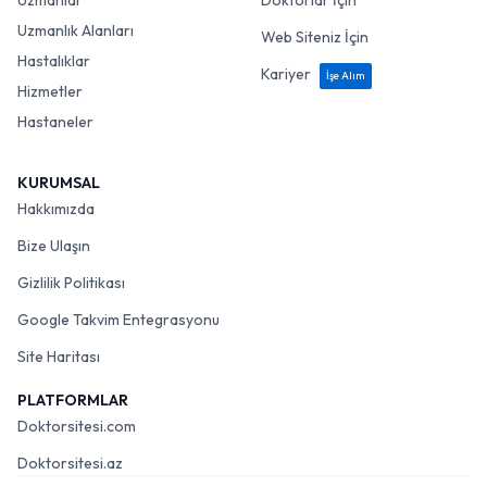
Uzmanlar
Doktorlar İçin
Uzmanlık Alanları
Web Siteniz İçin
Hastalıklar
Kariyer
İşe Alım
Hizmetler
Hastaneler
KURUMSAL
Hakkımızda
Bize Ulaşın
Gizlilik Politikası
Google Takvim Entegrasyonu
Site Haritası
PLATFORMLAR
Doktorsitesi.com
Doktorsitesi.az