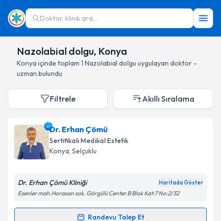
Doktor, klinik ara...
Nazolabial dolgu, Konya
Konya
içinde toplam
1
Nazolabial dolgu
uygulayan doktor -
uzman bulundu
Filtrele
Akıllı Sıralama
Dr. Erhan Çömü
Sertifikalı Medikal Estetik
Konya
, Selçuklu
Dr. Erhan Çömü Kliniği
Haritada Göster
Esenler mah.Horasan sok. Görgülü Center.B Blok Kat:7 No:2/32
Randevu Talep Et