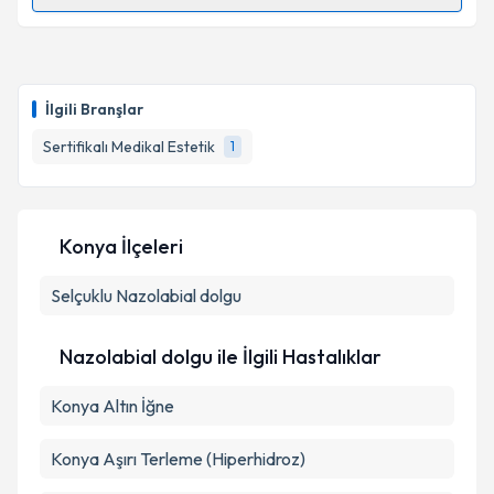
Randevu Takvimi Talebi
Dr. Erhan Çömü
için randevu takvimi talebi oluşturun.
Size bu uzmandan randevu almanız için bir takvim
İlgili Branşlar
hazırlandığında e-posta ile bilgilendireceğiz.
Sertifikalı Medikal Estetik
1
E-posta Adresiniz
Konya İlçeleri
Kişisel verilerimin işlenmesine ilişkin
Aydınlatma
Selçuklu
Metni
Nazolabial dolgu
'ni okudum ve kişisel verilerimin belirtilen
kapsamda işlenmesini kabul ediyorum.
Nazolabial dolgu ile İlgili Hastalıklar
Takvim Talebini Gönder
Konya Altın İğne
Konya Aşırı Terleme (Hiperhidroz)