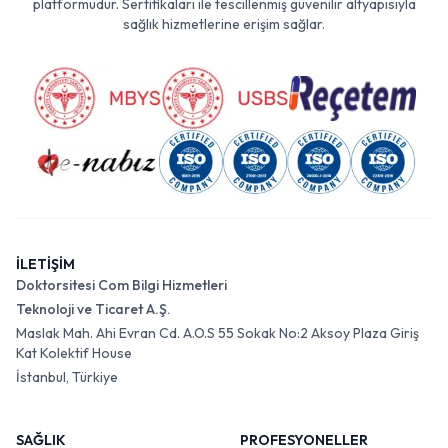
platformudur. Sertifikaları ile tescillenmiş güvenilir altyapısıyla
sağlık hizmetlerine erişim sağlar.
İLETİŞİM
Doktorsitesi Com Bilgi Hizmetleri
Teknoloji ve Ticaret A.Ş.
Maslak Mah. Ahi Evran Cd. A.O.S 55 Sokak No:2 Aksoy Plaza Giriş
Kat Kolektif House
İstanbul, Türkiye
SAĞLIK
PROFESYONELLER