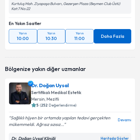
Kurtuluş Mah. Ziyapaşa Bulvarı, Gezerşen Plaza (Beymen Club Üstü)
Kat:7 No:22
En Yakın Saatler
Yarın
Yarın
Yarın
Daha Fazla
10:00
10:30
11:00
Bölgenize yakın diğer uzmanlar
Dr. Doğan Uysal
Sertifikalı Medikal Estetik
Mersin
, Mezitli
5
(
252
Değerlendirme)
Sağlıklı hijyen bir ortamda yapılan tedavi gerçekten
Devamı
mükemmeldi. Ağrısız sızısız...
Dr. Doğan Uysal Kliniği
Haritada Göster