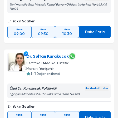
Yeni mahalle Gazi Mustafa Kemal Bulvarı Ofisium İş Merkezi No:665 K:6
No:24
En Yakın Saatler
Yarın
Yarın
Yarın
Daha Fazla
09:00
09:30
10:30
Dr. Sultan Karakucak
Sertifikalı Medikal Estetik
Mersin
, Yenişehir
5
(
1
Değerlendirme)
Özel Dr. Karakucak Polikliniği
Haritada Göster
Eğriçam Mahallesi 2201 Sokak Palma Plaza No:12/A
En Yakın Saatler
Yarın
Yarın
Yarın
Daha Fazla