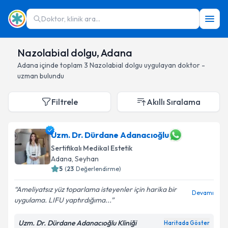
Doktor, klinik ara...
Nazolabial dolgu, Adana
Adana
içinde toplam
3
Nazolabial dolgu
uygulayan doktor -
uzman bulundu
Filtrele
Akıllı Sıralama
Uzm. Dr. Dürdane Adanacıoğlu
Sertifikalı Medikal Estetik
Adana
, Seyhan
5
(
23
Değerlendirme)
Ameliyatsız yüz toparlama isteyenler için harika bir
Devamı
uygulama. LIFU yaptırdığıma...
Uzm. Dr. Dürdane Adanacıoğlu Kliniği
Haritada Göster