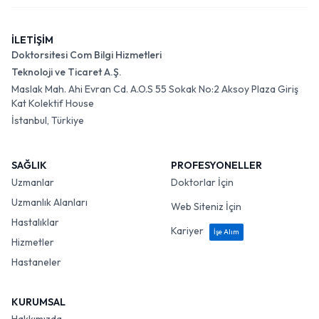
İLETİŞİM
Doktorsitesi Com Bilgi Hizmetleri
Teknoloji ve Ticaret A.Ş.
Maslak Mah. Ahi Evran Cd. A.O.S 55 Sokak No:2 Aksoy Plaza Giriş
Kat Kolektif House
İstanbul, Türkiye
SAĞLIK
PROFESYONELLER
Uzmanlar
Doktorlar İçin
Uzmanlık Alanları
Web Siteniz İçin
Hastalıklar
Kariyer
İşe Alım
Hizmetler
Hastaneler
KURUMSAL