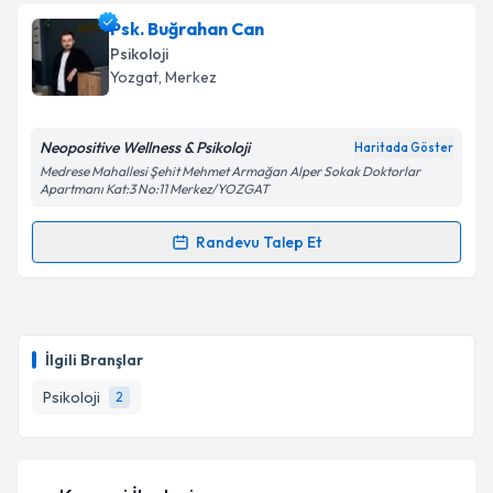
Psk. Buğrahan Can
Psikoloji
Yozgat
, Merkez
Neopositive Wellness & Psikoloji
Haritada Göster
Medrese Mahallesi Şehit Mehmet Armağan Alper Sokak Doktorlar
Apartmanı Kat:3 No:11 Merkez/YOZGAT
Randevu Talep Et
Randevu Takvimi Talebi
Psk. Buğrahan Can
için randevu takvimi talebi
oluşturun. Size bu uzmandan randevu almanız için bir
İlgili Branşlar
takvim hazırlandığında e-posta ile bilgilendireceğiz.
Psikoloji
2
E-posta Adresiniz