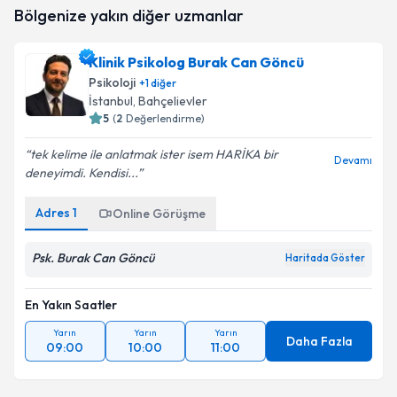
Psk. Gamze Polat
için randevu takvimi talebi
Bölgenize yakın diğer uzmanlar
oluşturun. Size bu uzmandan randevu almanız için bir
takvim hazırlandığında e-posta ile bilgilendireceğiz.
Klinik Psikolog Burak Can Göncü
E-posta Adresiniz
Psikoloji
+
1
diğer
İstanbul
, Bahçelievler
5
(
2
Değerlendirme)
tek kelime ile anlatmak ister isem HARİKA bir
Kişisel verilerimin işlenmesine ilişkin
Aydınlatma
Devamı
deneyimdi. Kendisi...
Metni
'ni okudum ve kişisel verilerimin belirtilen
kapsamda işlenmesini kabul ediyorum.
Adres
1
Online Görüşme
Takvim Talebini Gönder
Psk. Burak Can Göncü
Haritada Göster
En Yakın Saatler
Yarın
Yarın
Yarın
Daha Fazla
09:00
10:00
11:00