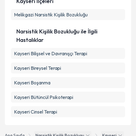
Kayseri İlçeleri
Kişisel verilerimin işlenmesine ilişkin
Aydınlatma
Melikgazi
Metni
Narsistik Kişilik Bozukluğu
'ni okudum ve kişisel verilerimin belirtilen
kapsamda işlenmesini kabul ediyorum.
Narsistik Kişilik Bozukluğu ile İlgili
Takvim Talebini Gönder
Hastalıklar
Kayseri Bilişsel ve Davranışçı Terapi
Kayseri Bireysel Terapi
Kayseri Boşanma
Kayseri Bütüncül Psikoterapi
Kayseri Cinsel Terapi
Ana Sayfa
Narsistik Kisilik Bozuklugu
Kayseri