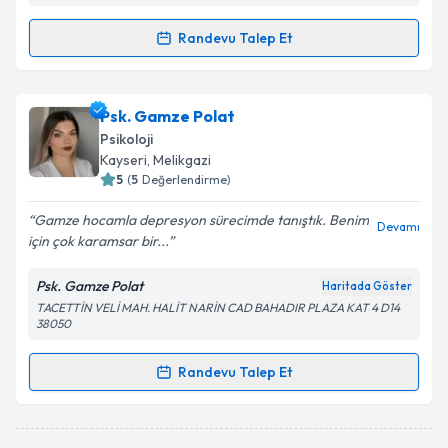
Randevu Talep Et
Randevu Takvimi Talebi
Psk. Merve Nebati
için randevu takvimi talebi
Psk. Gamze Polat
oluşturun. Size bu uzmandan randevu almanız için bir
Psikoloji
takvim hazırlandığında e-posta ile bilgilendireceğiz.
Kayseri
, Melikgazi
5
(
5
Değerlendirme)
E-posta Adresiniz
Gamze hocamla depresyon sürecimde tanıştık. Benim
Devamı
için çok karamsar bir...
Psk. Gamze Polat
Haritada Göster
Kişisel verilerimin işlenmesine ilişkin
Aydınlatma
TACETTİN VELİ MAH. HALİT NARİN CAD BAHADIR PLAZA KAT 4 D14
Metni
'ni okudum ve kişisel verilerimin belirtilen
38050
kapsamda işlenmesini kabul ediyorum.
Randevu Talep Et
Randevu Takvimi Talebi
Takvim Talebini Gönder