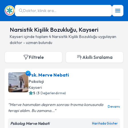
Doktor, klinik ara...
Narsistik Kişilik Bozukluğu, Kayseri
Kayseri
içinde toplam
4
Narsistik Kişilik Bozukluğu
uygulayan
doktor - uzman bulundu
Filtrele
Akıllı Sıralama
Psk. Merve Nebati
Psikoloji
Kayseri
5
(
3
Değerlendirme)
Merve hanımdan deprem sonrası travma konusunda
Devamı
terapi aldım. Bu zamana...
Psikolog Merve Nebati
Haritada Göster