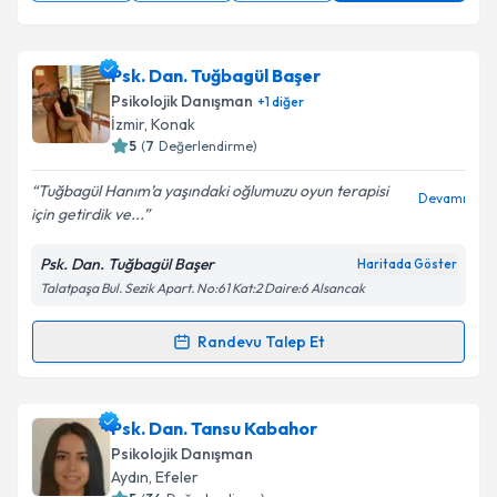
Psk. Dan. Tuğbagül Başer
Psikolojik Danışman
+
1
diğer
İzmir
, Konak
5
(
7
Değerlendirme)
Tuğbagül Hanım’a yaşındaki oğlumuzu oyun terapisi
Devamı
için getirdik ve...
Psk. Dan. Tuğbagül Başer
Haritada Göster
Talatpaşa Bul. Sezik Apart. No:61 Kat:2 Daire:6 Alsancak
Randevu Talep Et
Randevu Takvimi Talebi
Psk. Dan. Tuğbagül Başer
için randevu takvimi talebi
Psk. Dan. Tansu Kabahor
oluşturun. Size bu uzmandan randevu almanız için bir
Psikolojik Danışman
takvim hazırlandığında e-posta ile bilgilendireceğiz.
Aydın
, Efeler