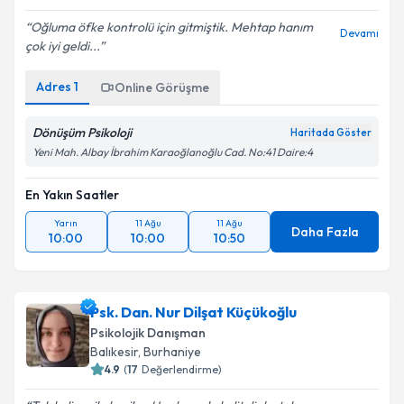
Oğluma öfke kontrolü için gitmiştik. Mehtap hanım
Devamı
çok iyi geldi...
Adres
1
Online Görüşme
Dönüşüm Psikoloji
Haritada Göster
Yeni Mah. Albay İbrahim Karaoğlanoğlu Cad. No:41 Daire:4
En Yakın Saatler
Yarın
11 Ağu
11 Ağu
Daha Fazla
10:00
10:00
10:50
Psk. Dan. Nur Dilşat Küçükoğlu
Psikolojik Danışman
Balıkesir
, Burhaniye
4.9
(
17
Değerlendirme)