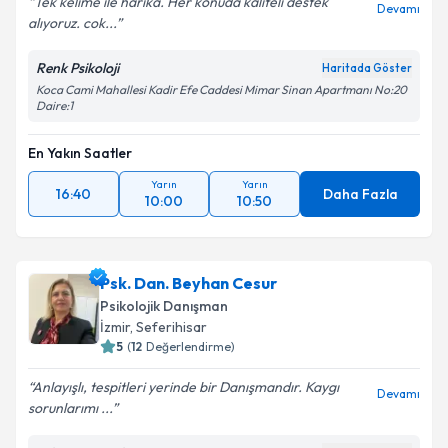
Tek kelime ile harika. Her konuda kaliteli destek
Devamı
alıyoruz. cok...
Renk Psikoloji
Haritada Göster
Koca Cami Mahallesi Kadir Efe Caddesi Mimar Sinan Apartmanı No:20
Daire:1
En Yakın Saatler
Yarın
Yarın
16:40
Daha Fazla
10:00
10:50
Psk. Dan. Beyhan Cesur
Psikolojik Danışman
İzmir
, Seferihisar
5
(
12
Değerlendirme)
Anlayışlı, tespitleri yerinde bir Danışmandır. Kaygı
Devamı
sorunlarımı ...