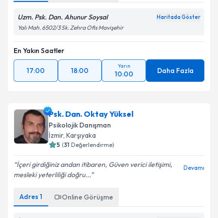
Uzm. Psk. Dan. Ahunur Soysal
Haritada Göster
Yalı Mah. 6502/3 Sk. Zehra Ofis Mavişehir
En Yakın Saatler
Yarın
17:00
18:00
Daha Fazla
10:00
Psk. Dan. Oktay Yüksel
Psikolojik Danışman
İzmir
, Karşıyaka
5
(
31
Değerlendirme)
İçeri girdiğiniz andan itibaren, Güven verici iletişimi,
Devamı
mesleki yeterliliği doğru...
Adres
1
Online Görüşme