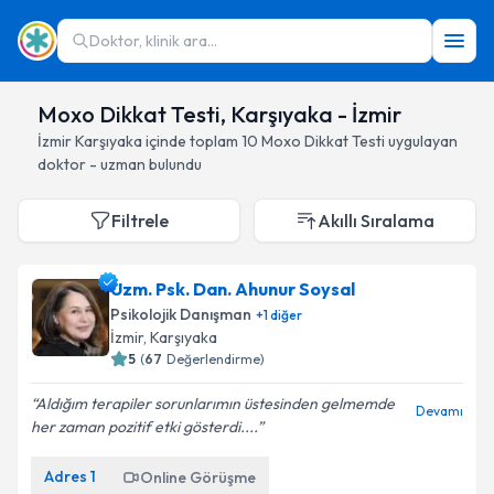
Doktor, klinik ara...
Moxo Dikkat Testi, Karşıyaka - İzmir
İzmir
Karşıyaka
içinde toplam
10
Moxo Dikkat Testi
uygulayan
doktor - uzman bulundu
Filtrele
Akıllı Sıralama
Uzm. Psk. Dan. Ahunur Soysal
Psikolojik Danışman
+
1
diğer
İzmir
, Karşıyaka
5
(
67
Değerlendirme)
Aldığım terapiler sorunlarımın üstesinden gelmemde
Devamı
her zaman pozitif etki gösterdi....
Adres
1
Online Görüşme