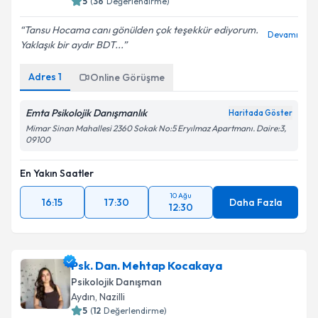
5
(
36
Değerlendirme)
E-posta Adresiniz
Tansu Hocama canı gönülden çok teşekkür ediyorum.
Devamı
Yaklaşık bir aydır BDT...
Adres
1
Online Görüşme
Kişisel verilerimin işlenmesine ilişkin
Aydınlatma
Metni
'ni okudum ve kişisel verilerimin belirtilen
kapsamda işlenmesini kabul ediyorum.
Emta Psikolojik Danışmanlık
Haritada Göster
Mimar Sinan Mahallesi 2360 Sokak No:5 Eryılmaz Apartmanı. Daire:3,
09100
Takvim Talebini Gönder
En Yakın Saatler
10 Ağu
16:15
17:30
Daha Fazla
12:30
Psk. Dan. Mehtap Kocakaya
Psikolojik Danışman
Aydın
, Nazilli
5
(
12
Değerlendirme)