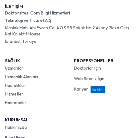
İLETİŞİM
Doktorsitesi Com Bilgi Hizmetleri
Teknoloji ve Ticaret A.Ş.
Maslak Mah. Ahi Evran Cd. A.O.S 55 Sokak No:2 Aksoy Plaza Giriş
Kat Kolektif House
İstanbul, Türkiye
SAĞLIK
PROFESYONELLER
Uzmanlar
Doktorlar İçin
Uzmanlık Alanları
Web Siteniz İçin
Hastalıklar
Kariyer
İşe Alım
Hizmetler
Hastaneler
KURUMSAL
Hakkımızda
Bize Ulaşın