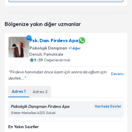
Psk. Dan. Beste Taş
için randevu takvimi talebi
Bölgenize yakın diğer uzmanlar
oluşturun. Size bu uzmandan randevu almanız için bir
takvim hazırlandığında e-posta ile bilgilendireceğiz.
Psk. Dan. Firdevs Apa
E-posta Adresiniz
Psikolojik Danışman
+
1
diğer
Denizli
, Pamukkale
5
(
39
Değerlendirme)
Kişisel verilerimin işlenmesine ilişkin
Aydınlatma
Firdevs hanımdan önce kızım için sonra da oğlum için
Devamı
Metni
'ni okudum ve kişisel verilerimin belirtilen
destek...
kapsamda işlenmesini kabul ediyorum.
Adres
1
Adres
2
Takvim Talebini Gönder
Psikolojik Danışman Firdevs Apa
Haritada Göster
Siteler Mahallesi 6223. Sokak
En Yakın Saatler