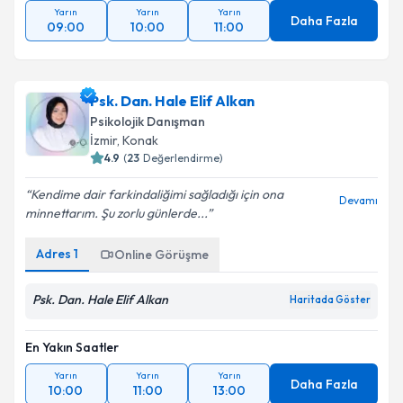
Yarın
Yarın
Yarın
Daha Fazla
09:00
10:00
11:00
Psk. Dan. Hale Elif Alkan
Psikolojik Danışman
İzmir
, Konak
4.9
(
23
Değerlendirme)
Kendime dair farkindaliğimi sağladığı için ona
Devamı
minnettarım. Şu zorlu günlerde...
Adres
1
Online Görüşme
Psk. Dan. Hale Elif Alkan
Haritada Göster
En Yakın Saatler
Yarın
Yarın
Yarın
Daha Fazla
10:00
11:00
13:00