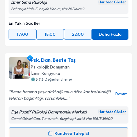
İzmir Sima Psikoloji
Haritada Göster
Bahariye Mah. Zübeyde Hanım, No:24 Daire:2
En Yakın Saatler
17:00
18:00
22:00
Daha Fazla
Psk. Dan. Beste Taş
Psikolojik Danışman
İzmir
, Karşıyaka
5
(
13
Değerlendirme)
Beste hanıma yaşındaki oğlumun öfke kontrolsüzlüğü,
Devamı
telefon bağımlılığı, sorumluluk...
Ege Pozitif Psikoloji Danışmanlık Merkezi
Haritada Göster
Cemal Gürsel Cad. Tuna mah. Yazgılı apt. kat:8 No: 186/5 35600
Randevu Talep Et
Randevu Takvimi Talebi