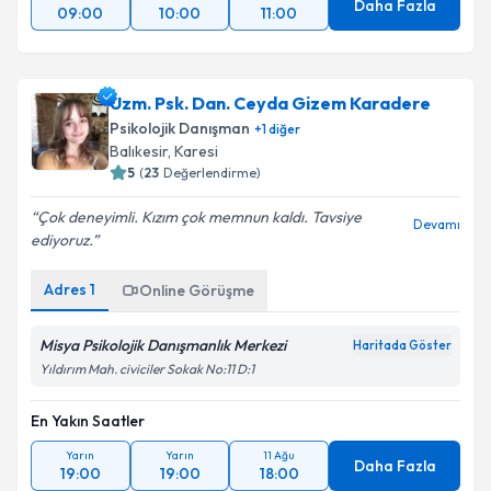
Daha Fazla
09:00
10:00
11:00
Uzm. Psk. Dan. Ceyda Gizem Karadere
Psikolojik Danışman
+
1
diğer
Balıkesir
, Karesi
5
(
23
Değerlendirme)
Çok deneyimli. Kızım çok memnun kaldı. Tavsiye
Devamı
ediyoruz.
Adres
1
Online Görüşme
Misya Psikolojik Danışmanlık Merkezi
Haritada Göster
Yıldırım Mah. civiciler Sokak No:11 D:1
En Yakın Saatler
Yarın
Yarın
11 Ağu
Daha Fazla
19:00
19:00
18:00