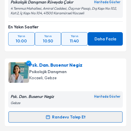
Psikolojik Danışman Rüveyda Çakır
Haritada Göster
4 Temmuz Mahallesi, Amiral Caddesi, Özçınar Pasajı, Dış Kapı No:102,
Kat:2, İç Kapı No:104, 41500 Karamürsel/Kocaeli
En Yakın Saatler
Yarın
Yarın
Yarın
Daha Fazla
10:00
10:50
11:40
Psk. Dan. Busenur Negiz
Psikolojik Danışman
Kocaeli
, Gebze
Psk. Dan. Busenur Negiz
Haritada Göster
Gebze
Randevu Talep Et
Randevu Takvimi Talebi