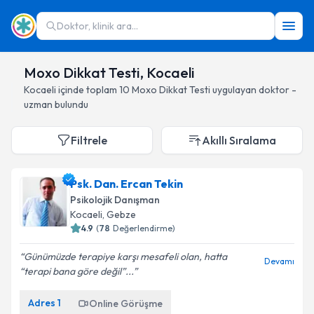
Doktor, klinik ara...
Moxo Dikkat Testi, Kocaeli
Kocaeli
içinde toplam
10
Moxo Dikkat Testi
uygulayan doktor -
uzman bulundu
Filtrele
Akıllı Sıralama
Psk. Dan. Ercan Tekin
Psikolojik Danışman
Kocaeli
, Gebze
4.9
(
78
Değerlendirme)
Günümüzde terapiye karşı mesafeli olan, hatta
Devamı
“terapi bana göre değil”...
Adres
1
Online Görüşme