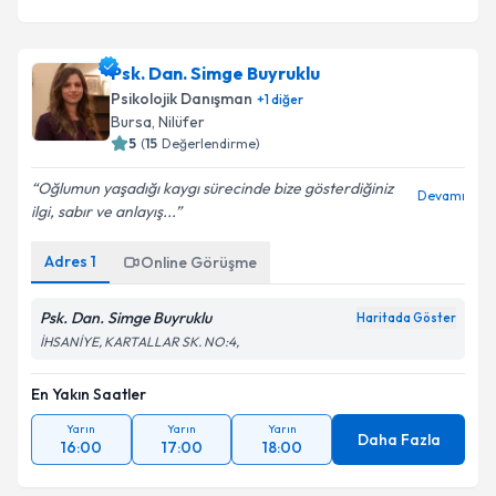
Psk. Dan. Simge Buyruklu
Psikolojik Danışman
+
1
diğer
Bursa
, Nilüfer
5
(
15
Değerlendirme)
Oğlumun yaşadığı kaygı sürecinde bize gösterdiğiniz
Devamı
ilgi, sabır ve anlayış...
Adres
1
Online Görüşme
Psk. Dan. Simge Buyruklu
Haritada Göster
İHSANİYE, KARTALLAR SK. NO:4,
En Yakın Saatler
Yarın
Yarın
Yarın
Daha Fazla
16:00
17:00
18:00