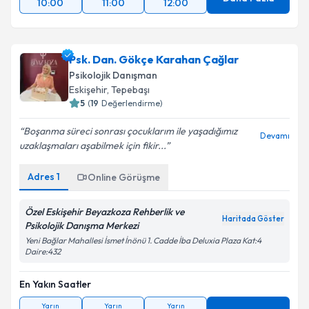
10:00
11:00
12:00
Psk. Dan. Gökçe Karahan Çağlar
Psikolojik Danışman
Eskişehir
, Tepebaşı
5
(
19
Değerlendirme)
Boşanma süreci sonrası çocuklarım ile yaşadığımız
Devamı
uzaklaşmaları aşabilmek için fikir...
Adres
1
Online Görüşme
Özel Eskişehir Beyazkoza Rehberlik ve
Haritada Göster
Psikolojik Danışma Merkezi
Yeni Bağlar Mahallesi İsmet İnönü 1. Cadde İba Deluxia Plaza Kat:4
Daire:432
En Yakın Saatler
Yarın
Yarın
Yarın