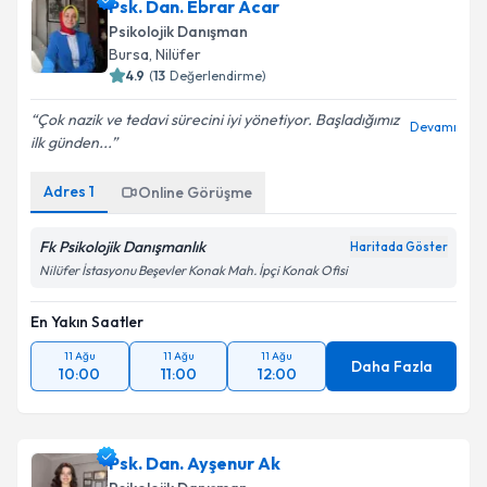
Psk. Dan. Ebrar Acar
Psikolojik Danışman
Bursa
, Nilüfer
4.9
(
13
Değerlendirme)
Çok nazik ve tedavi sürecini iyi yönetiyor. Başladığımız
Devamı
ilk günden...
Adres
1
Online Görüşme
Fk Psikolojik Danışmanlık
Haritada Göster
Nilüfer İstasyonu Beşevler Konak Mah. İpçi Konak Ofisi
En Yakın Saatler
11 Ağu
11 Ağu
11 Ağu
Daha Fazla
10:00
11:00
12:00
Psk. Dan. Ayşenur Ak