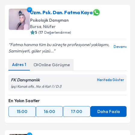
Uzm. Psk. Dan. Fatma Kaya
Psikolojik Danışman
Bursa
, Nilüfer
5
(
17
Değerlendirme)
Fatma hanıma tüm bu süreçte profesyonel yaklaşımı,
Devamı
Samimiyeti, güler yüzü...
Adres
1
Online Görüşme
FK Danışmanlık
Haritada Göster
İpçi Konak ofis , No :6 Kat :1 / D:3
En Yakın Saatler
15:00
16:00
17:00
Daha Fazla