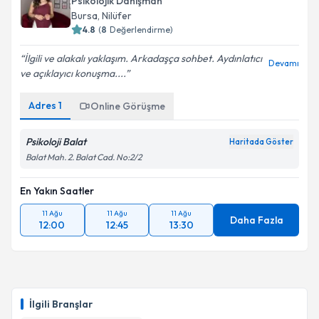
Psikolojik Danışman
Bursa
, Nilüfer
4.8
(
8
Değerlendirme)
İlgili ve alakalı yaklaşım. Arkadaşça sohbet. Aydınlatıcı
Devamı
ve açıklayıcı konuşma....
Adres
1
Online Görüşme
Psikoloji Balat
Haritada Göster
Balat Mah. 2. Balat Cad. No:2/2
En Yakın Saatler
11 Ağu
11 Ağu
11 Ağu
Daha Fazla
12:00
12:45
13:30
İlgili Branşlar