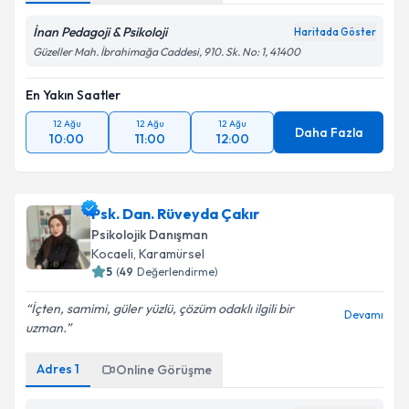
İnan Pedagoji & Psikoloji
Haritada Göster
Güzeller Mah. İbrahimağa Caddesi, 910. Sk. No: 1, 41400
En Yakın Saatler
12 Ağu
12 Ağu
12 Ağu
Daha Fazla
10:00
11:00
12:00
Psk. Dan. Rüveyda Çakır
Psikolojik Danışman
Kocaeli
, Karamürsel
5
(
49
Değerlendirme)
İçten, samimi, güler yüzlü, çözüm odaklı ilgili bir
Devamı
uzman.
Adres
1
Online Görüşme