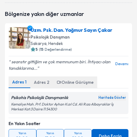
Psk. Dan. Busenur Negiz
için randevu takvimi talebi
Bölgenize yakın diğer uzmanlar
oluşturun. Size bu uzmandan randevu almanız için bir
takvim hazırlandığında e-posta ile bilgilendireceğiz.
Uzm. Psk. Dan. Yağmur Sayın Çakar
E-posta Adresiniz
Psikolojik Danışman
Sakarya
, Hendek
5
(
15
Değerlendirme)
seanstır gittiğim ve çok memnunum biri. İhtiyacı olan
Kişisel verilerimin işlenmesine ilişkin
Aydınlatma
Devamı
tanıdıklarıma...
Metni
'ni okudum ve kişisel verilerimin belirtilen
kapsamda işlenmesini kabul ediyorum.
Adres
1
Adres
2
Online Görüşme
Takvim Talebini Gönder
Psikohis Psikolojik Danışmanlık
Haritada Göster
Kemaliye Mah. Prf. Doktor Ayhan Kızıl Cd. Ali Rıza Albayraklar İş
Merkezi Kat:3 Daire:11 54300
En Yakın Saatler
Yarın
Yarın
Yarın
Daha Fazla