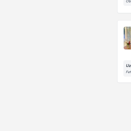
Oba
Uz
Fe