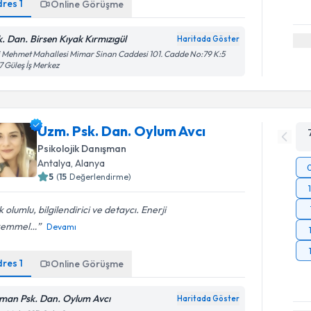
dres
1
Online Görüşme
k. Dan. Birsen Kıyak Kırmızıgül
Haritada Göster
i Mehmet Mahallesi Mimar Sinan Caddesi 101. Cadde No:79 K:5
7 Güleş İş Merkez
Uzm. Psk. Dan. Oylum Avcı
Psikolojik Danışman
Antalya
, Alanya
5
(
15
Değerlendirme)
 olumlu, bilgilendirici ve detaycı. Enerji
kemmel…
Devamı
dres
1
Online Görüşme
man Psk. Dan. Oylum Avcı
Haritada Göster
Randevu T