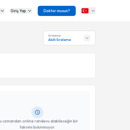
Giriş Yap
Doktor musun?
Sıralama
Akıllı Sıralama
akvimi Talebi
Dan. Atike Ege
için randevu takvimi talebi oluşturun.
andan randevu almanız için bir takvim
ında e-posta ile bilgilendireceğiz.
resiniz
u uzmandan online randevu alabileceğin bir
takvimi bulunmuyor.