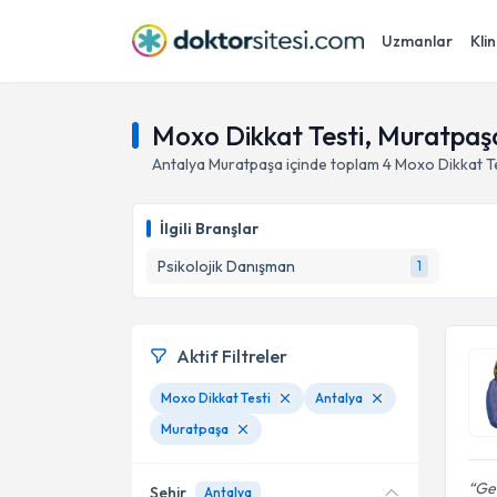
Uzmanlar
Klin
Moxo Dikkat Testi, Muratpaş
Antalya
Muratpaşa
içinde toplam
4
Moxo Dikkat T
İlgili Branşlar
Psikolojik Danışman
1
Aktif Filtreler
Moxo Dikkat Testi
Antalya
Muratpaşa
Ger
Şehir
Antalya