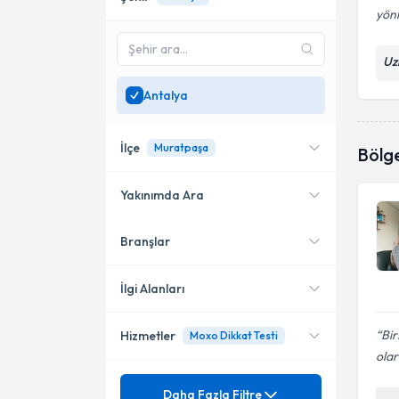
yönl
Uz
Antalya
İlçe
Muratpaşa
Bölg
Yakınımda Ara
Branşlar
Konumuma yakın uzmanları
Alanya
göster
Manavgat
İlgi Alanları
Muratpaşa
Bir
Hizmetler
Moxo Dikkat Testi
Psikolojik Danışman
olar
Mezuniyet
Ağrılı Cinsellik
Daha Fazla Filtre