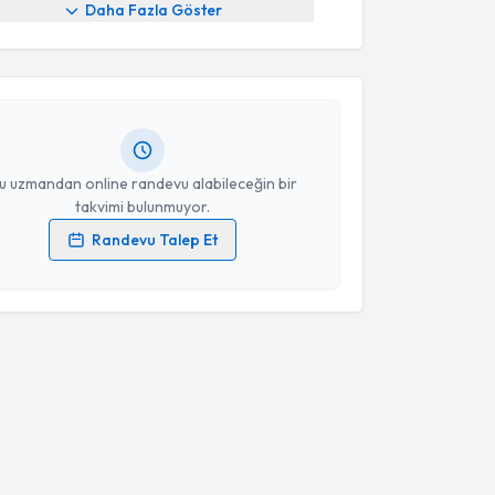
Daha Fazla Göster
 Dan. Ali Osman Alan
için randevu takvimi talebi
Size bu uzmandan randevu almanız için bir takvim
ında e-posta ile bilgilendireceğiz.
resiniz
u uzmandan online randevu alabileceğin bir
takvimi bulunmuyor.
Randevu Talep Et
 verilerimin işlenmesine ilişkin
Aydınlatma Metni
'ni
 ve kişisel verilerimin belirtilen kapsamda
esini kabul ediyorum.
Takvim Talebini Gönder