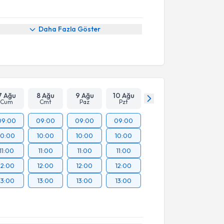
Daha Fazla Göster
7 Ağu
8 Ağu
9 Ağu
10 Ağu
Cum
Cmt
Paz
Pzt
09:00
09:00
09:00
09:00
10:00
10:00
10:00
10:00
11:00
11:00
11:00
11:00
12:00
12:00
12:00
12:00
13:00
13:00
13:00
13:00
akvimi Talebi