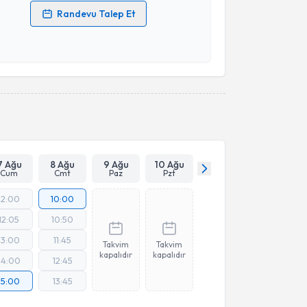
Randevu Talep Et
 verilerimin işlenmesine ilişkin
Aydınlatma Metni
'ni
 ve kişisel verilerimin belirtilen kapsamda
esini kabul ediyorum.
Takvim Talebini Gönder
7 Ağu
8 Ağu
9 Ağu
10 Ağu
Cum
Cmt
Paz
Pzt
12:00
10:00
12:05
10:50
13:00
11:45
Takvim
Takvim
kapalıdır
kapalıdır
14:00
12:45
15:00
13:45