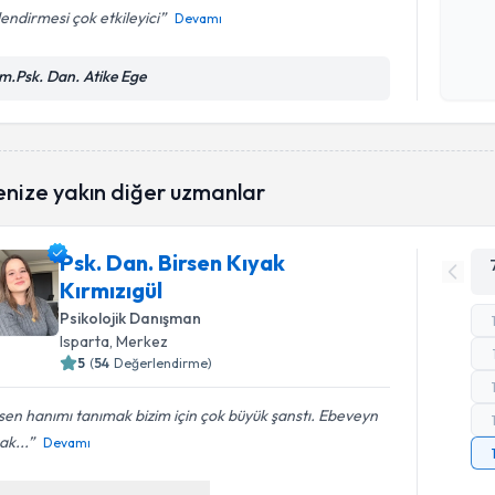
endirmesi çok etkileyici
Devamı
Kişisel
okudum
m.Psk. Dan. Atike Ege
işlenm
enize yakın diğer uzmanlar
Psk. Dan. Birsen Kıyak
Kırmızıgül
Psikolojik Danışman
Isparta
, Merkez
5
(
54
Değerlendirme)
sen hanımı tanımak bizim için çok büyük şanstı. Ebeveyn
ak...
Devamı