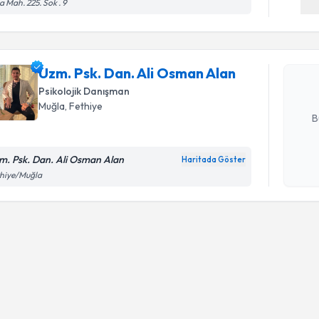
 Mah. 225. Sok . 9
Uzm. Psk.
oluşturun. 
Uzm. Psk. Dan. Ali Osman Alan
hazırlandığ
Psikolojik Danışman
E-posta Ad
Muğla
, Fethiye
B
m. Psk. Dan. Ali Osman Alan
Haritada Göster
Kişisel
thiye/Muğla
okudum
işlenm