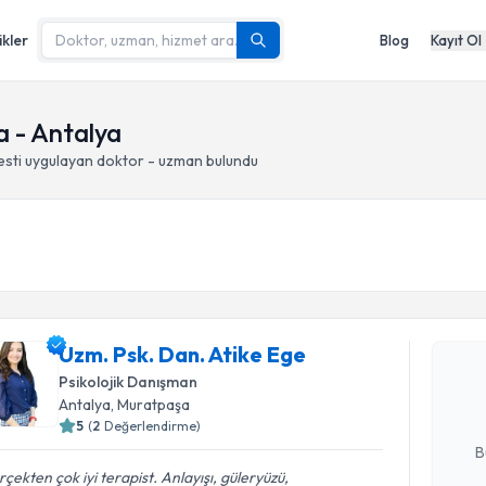
ikler
Blog
Kayıt Ol
a - Antalya
esti
uygulayan doktor - uzman bulundu
Randevu T
Uzm. Psk. 
Uzm. Psk. Dan. Atike Ege
Size bu uzm
hazırlandığ
Psikolojik Danışman
Antalya
, Muratpaşa
E-posta Ad
5
(
2
Değerlendirme)
B
çekten çok iyi terapist. Anlayışı, güleryüzü,