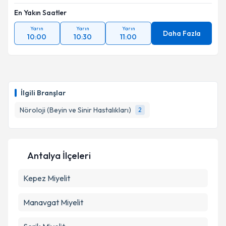
En Yakın Saatler
Yarın
Yarın
Yarın
Daha Fazla
10:00
10:30
11:00
İlgili Branşlar
Nöroloji (Beyin ve Sinir Hastalıkları)
2
Antalya İlçeleri
Kepez
Miyelit
Manavgat
Miyelit