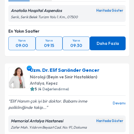
Anatolia Hospital Aspendos
Haritada Göster
Serik, Serik Belek Turizm Yolu 1. Km., 07500
En Yakın Saatler
Yarın
Yarın
Yarın
Daha Fazla
09:00
09:15
09:30
Uzm. Dr. Elif Sarıönder Gencer
Nöroloji (Beyin ve Sinir Hastalıkları)
Antalya
, Kepez
5
(
4
Değerlendirme)
Elif Hanım çok iyi bir doktor. Babamı inme
Devamı
polikliniğinde takip...
Memorial Antalya Hastanesi
Haritada Göster
Zafer Mah. Yıldırım Beyazıt Cad. No: 91, Dokuma