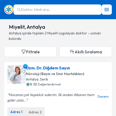
Doktor, klinik ara...
Miyelit, Antalya
Antalya
içinde toplam
2
Miyelit
uygulayan doktor - uzman
bulundu
Filtrele
Akıllı Sıralama
Uzm. Dr. Diğdem Sayın
Nöroloji (Beyin ve Sinir Hastalıkları)
Antalya
, Serik
5
(
12
Değerlendirme)
Hocama çok teşekkür ederim. İlk andan itibaren hem
Devamı
güler yüzü...
Adres
1
Adres
2