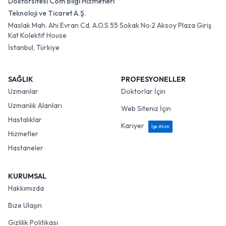
Doktorsitesi Com Bilgi Hizmetleri
Teknoloji ve Ticaret A.Ş.
Maslak Mah. Ahi Evran Cd. A.O.S 55 Sokak No:2 Aksoy Plaza Giriş
Kat Kolektif House
İstanbul, Türkiye
SAĞLIK
PROFESYONELLER
Uzmanlar
Doktorlar İçin
Uzmanlık Alanları
Web Siteniz İçin
Hastalıklar
Kariyer
İşe Alım
Hizmetler
Hastaneler
KURUMSAL
Hakkımızda
Bize Ulaşın
Gizlilik Politikası