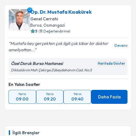
Op. Dr. Mustafa Kısakürek
Genel Cerrahi
Bursa
, Osmangazi
5
(
11
Değerlendirme)
Mustafa bey gerçekten çok ilgili çok kibar bir doktor
Devamı
ameliyattan...
Özel Doruk Bursa Hastanesi
Haritada Göster
Dikkaldırım Mah Çekirge Zübeydehanım Cad. No:5
En Yakın Saatler
Yarın
Yarın
Yarın
Daha Fazla
09:00
09:20
09:40
İlgili Branşlar