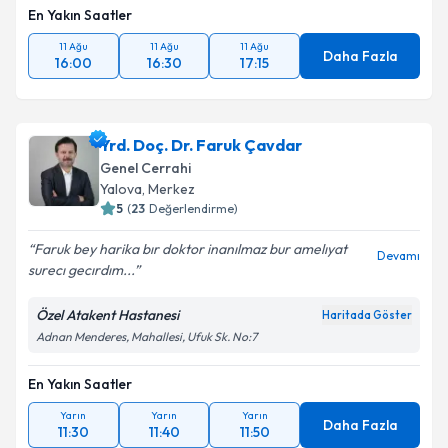
En Yakın Saatler
11 Ağu
11 Ağu
11 Ağu
Daha Fazla
16:00
16:30
17:15
Yrd. Doç. Dr. Faruk Çavdar
Genel Cerrahi
Yalova
, Merkez
5
(
23
Değerlendirme)
Faruk bey harika bır doktor inanılmaz bur amelıyat
Devamı
surecı gecırdım...
Özel Atakent Hastanesi
Haritada Göster
Adnan Menderes, Mahallesi, Ufuk Sk. No:7
En Yakın Saatler
Yarın
Yarın
Yarın
Daha Fazla
11:30
11:40
11:50