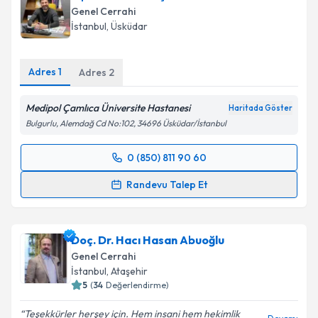
Genel Cerrahi
İstanbul
, Üsküdar
Adres
1
Adres
2
Medipol Çamlıca Üniversite Hastanesi
Haritada Göster
Bulgurlu, Alemdağ Cd No:102, 34696 Üsküdar/İstanbul
0 (850) 811 90 60
Randevu Takvimi Talebi
Randevu Talep Et
Op. Dr. Cem Oruç
için randevu takvimi talebi
oluşturun. Size bu uzmandan randevu almanız için bir
Doç. Dr. Hacı Hasan Abuoğlu
takvim hazırlandığında e-posta ile bilgilendireceğiz.
Genel Cerrahi
E-posta Adresiniz
İstanbul
, Ataşehir
5
(
34
Değerlendirme)
Teşekkürler herşey için. Hem insani hem hekimlik