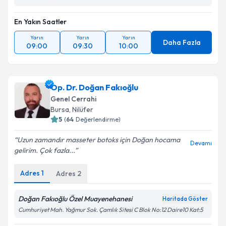
En Yakın Saatler
Yarın
Yarın
Yarın
Daha Fazla
09:00
09:30
10:00
Op. Dr. Doğan Fakıoğlu
Genel Cerrahi
Bursa
, Nilüfer
5
(
64
Değerlendirme)
Uzun zamandır masseter botoks için Doğan hocama
Devamı
gelirim. Çok fazla...
Adres
1
Adres
2
Doğan Fakıoğlu Özel Muayenehanesi
Haritada Göster
Cumhuriyet Mah. Yağmur Sok. Çamlık Sitesi C Blok No:12 Daire10 Kat:5