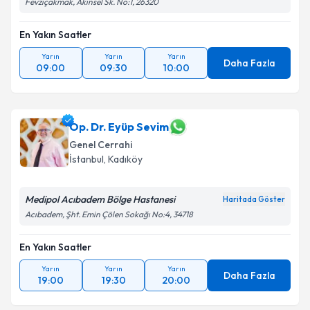
Fevziçakmak, Akınsel Sk. No:1, 26320
En Yakın Saatler
Yarın
Yarın
Yarın
Daha Fazla
09:00
09:30
10:00
Op. Dr. Eyüp Sevim
Genel Cerrahi
İstanbul
, Kadıköy
Medipol Acıbadem Bölge Hastanesi
Haritada Göster
Acıbadem, Şht. Emin Çölen Sokağı No:4, 34718
En Yakın Saatler
Yarın
Yarın
Yarın
Daha Fazla
19:00
19:30
20:00