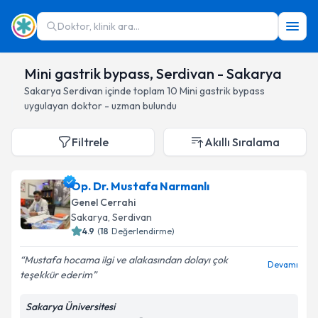
Doktor, klinik ara...
Mini gastrik bypass, Serdivan - Sakarya
Sakarya
Serdivan
içinde toplam
10
Mini gastrik bypass
uygulayan doktor - uzman bulundu
Filtrele
Akıllı Sıralama
Op. Dr. Mustafa Narmanlı
Genel Cerrahi
Sakarya
, Serdivan
4.9
(
18
Değerlendirme)
Mustafa hocama ilgi ve alakasından dolayı çok
Devamı
teşekkür ederim
Sakarya Üniversitesi