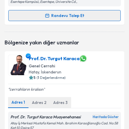
Esentepe Kampüsü, Esentepe, Üniversite Cd.,
Randevu Talep Et
Randevu Takvimi Talebi
Op. Dr. Mustafa Narmanlı
için randevu takvimi
Bölgenize yakın diğer uzmanlar
talebi oluşturun. Size bu uzmandan randevu almanız
için bir takvim hazırlandığında e-posta ile
bilgilendireceğiz.
Prof. Dr. Turgut Karaca
Genel Cerrahi
E-posta Adresiniz
Hatay
, İskenderun
5
(
1
Değerlendirme)
cerrahların kralısın
Kişisel verilerimin işlenmesine ilişkin
Aydınlatma
Metni
'ni okudum ve kişisel verilerimin belirtilen
Adres
1
Adres
2
Adres
3
kapsamda işlenmesini kabul ediyorum.
Prof. Dr. Turgut Karaca Muayenehanesi
Haritada Göster
Atay İş Merkezi Mustafa Kemal Mah. Ibrahim Karaoğlanoğlu Cad. No:58
Takvim Talebini Gönder
Kat:10 Daire:57