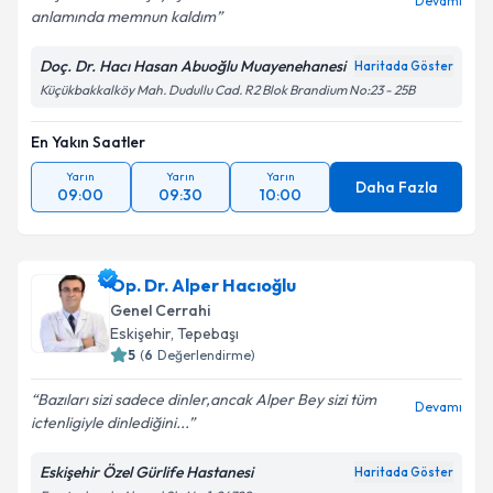
Devamı
anlamında memnun kaldım
Kişisel verilerimin işlenmesine ilişkin
Aydınlatma
Metni
'ni okudum ve kişisel verilerimin belirtilen
Doç. Dr. Hacı Hasan Abuoğlu Muayenehanesi
Haritada Göster
kapsamda işlenmesini kabul ediyorum.
Küçükbakkalköy Mah. Dudullu Cad. R2 Blok Brandium No:23 - 25B
En Yakın Saatler
Takvim Talebini Gönder
Yarın
Yarın
Yarın
Daha Fazla
09:00
09:30
10:00
Op. Dr. Alper Hacıoğlu
Genel Cerrahi
Eskişehir
, Tepebaşı
5
(
6
Değerlendirme)
Bazıları sizi sadece dinler,ancak Alper Bey sizi tüm
Devamı
ictenligiyle dinlediğini...
Eskişehir Özel Gürlife Hastanesi
Haritada Göster