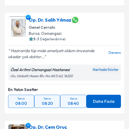
Op. Dr. Salih Yılmaz
Genel Cerrahi
Bursa
, Osmangazi
5
(
1
Değerlendirme)
Haziran'da tüp mide ameliyatı oldum öncesinde
Devamı
okadar çok doktor...
Özel Aritmi Osmangazi Hastanesi
Haritada Göster
Ulu, Ulubatlı Hasan Blv. No:48 D:62, 16220
En Yakın Saatler
Yarın
Yarın
Yarın
Daha Fazla
08:00
08:20
08:40
Op. Dr. Cem Oruç