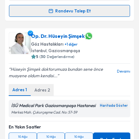
Randevu Talep Et
Randevu Takvimi Talebi
Op. Dr. Mehmet Kay
için randevu takvimi talebi
Op. Dr. Hüseyin Şimşek
oluşturun. Size bu uzmandan randevu almanız için bir
Göz Hastalıkları
+
1
diğer
takvim hazırlandığında e-posta ile bilgilendireceğiz.
İstanbul
, Gaziosmanpaşa
5
(
30
Değerlendirme)
E-posta Adresiniz
Hüseyin Şimşek doktorumuza bundan sene önce
Devamı
muayene oldum kendisi...
Adres
1
Kişisel verilerimin işlenmesine ilişkin
Adres
2
Aydınlatma
Metni
'ni okudum ve kişisel verilerimin belirtilen
kapsamda işlenmesini kabul ediyorum.
İSÜ Medical Park Gaziosmanpaşa Hastanesi
Haritada Göster
Merkez Mah. Çukurçeşme Cad. No: 57-59
Takvim Talebini Gönder
En Yakın Saatler
10 Ağu
10 Ağu
10 Ağu