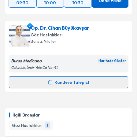
Daha Fazla
09:30
10:00
10:30
Op. Dr. Cihan Büyükavşar
Göz Hastalıkları
Bursa
, Nilüfer
Bursa Medicana
Haritada Göster
Odunluk, İzmir Yolu Cd No: 41,
Randevu Talep Et
Randevu Takvimi Talebi
Op. Dr. Cihan Büyükavşar
için randevu takvimi talebi
oluşturun. Size bu uzmandan randevu almanız için bir
İlgili Branşlar
takvim hazırlandığında e-posta ile bilgilendireceğiz.
Göz Hastalıkları
1
E-posta Adresiniz