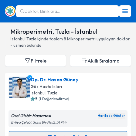
Doktor, klinik ara...
Mikroperimetri, Tuzla - İstanbul
İstanbul
Tuzla
içinde toplam
8
Mikroperimetri
uygulayan doktor
- uzman bulundu
Filtrele
Akıllı Sıralama
Op. Dr. Hasan Güneş
Göz Hastalıkları
İstanbul
, Tuzla
5
(
1
Değerlendirme)
Özel Gisbir Hastanesi
Haritada Göster
Evliya Çelebi, Sahil Blv No:2, 34944