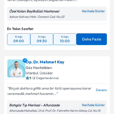
Kişisel verilerimin işlenmesine ilişkin
Aydınlatma
Özel Kolan Beylikdüzü Hastanesi
Haritada Göster
Metni
'ni okudum ve kişisel verilerimin belirtilen
Adnan Kahveci Mah. Osmanlı Cad. No:23
kapsamda işlenmesini kabul ediyorum.
En Yakın Saatler
Takvim Talebini Gönder
10 Ağu
10 Ağu
10 Ağu
Daha Fazla
09:00
09:30
10:00
Op. Dr. Mehmet Kay
Göz Hastalıkları
İstanbul
, Üsküdar
5
(
2
Değerlendirme)
Birçok doktora gittik ama bir türlü operasyona karar
Devamı
veremedik.mehmet hocamin...
Batıgöz Tıp Merkezi - Altunizade
Haritada Göster
Altunizade Mahallesi, Ord. Prof. Dr. Fahrettin Kerim Gökay Cd. No:15