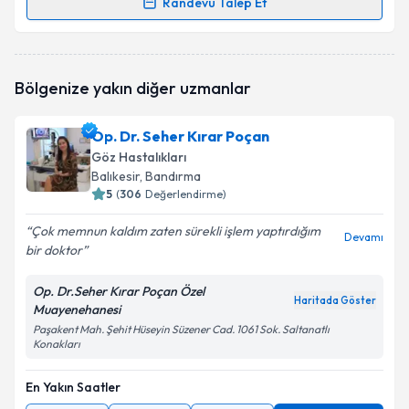
Randevu Talep Et
Randevu Takvimi Talebi
Op. Dr. Hasan Güneş
için randevu takvimi talebi
Bölgenize yakın diğer uzmanlar
oluşturun. Size bu uzmandan randevu almanız için bir
takvim hazırlandığında e-posta ile bilgilendireceğiz.
Op. Dr. Seher Kırar Poçan
E-posta Adresiniz
Göz Hastalıkları
Balıkesir
, Bandırma
5
(
306
Değerlendirme)
Çok memnun kaldım zaten sürekli işlem yaptırdığım
Kişisel verilerimin işlenmesine ilişkin
Aydınlatma
Devamı
bir doktor
Metni
'ni okudum ve kişisel verilerimin belirtilen
kapsamda işlenmesini kabul ediyorum.
Op. Dr.Seher Kırar Poçan Özel
Haritada Göster
Muayenehanesi
Takvim Talebini Gönder
Paşakent Mah. Şehit Hüseyin Süzener Cad. 1061 Sok. Saltanatlı
Konakları
En Yakın Saatler