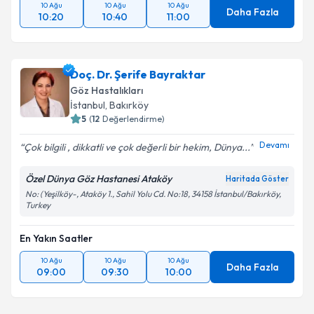
10 Ağu
10 Ağu
10 Ağu
Daha Fazla
10:20
10:40
11:00
Doç. Dr. Şerife Bayraktar
Göz Hastalıkları
İstanbul
, Bakırköy
5
(
12
Değerlendirme)
Devamı
Çok bilgili , dikkatli ve çok değerli bir hekim, Dünya...
Özel Dünya Göz Hastanesi Ataköy
Haritada Göster
No: (Yeşilköy-, Ataköy 1., Sahil Yolu Cd. No:18, 34158 İstanbul/Bakırköy,
Turkey
En Yakın Saatler
10 Ağu
10 Ağu
10 Ağu
Daha Fazla
09:00
09:30
10:00