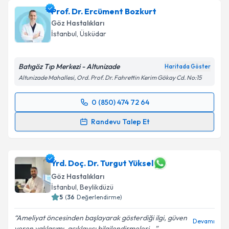
Prof. Dr. Ercüment Bozkurt
Göz Hastalıkları
İstanbul
, Üsküdar
Batıgöz Tıp Merkezi - Altunizade
Haritada Göster
Altunizade Mahallesi, Ord. Prof. Dr. Fahrettin Kerim Gökay Cd. No:15
0 (850) 474 72 64
Randevu Takvimi Talebi
Randevu Talep Et
Prof. Dr. Ercüment Bozkurt
için randevu takvimi
talebi oluşturun. Size bu uzmandan randevu almanız
için bir takvim hazırlandığında e-posta ile
Yrd. Doç. Dr. Turgut Yüksel
bilgilendireceğiz.
Göz Hastalıkları
İstanbul
, Beylikdüzü
E-posta Adresiniz
5
(
36
Değerlendirme)
Ameliyat öncesinden başlayarak gösterdiği ilgi, güven
Devamı
veren yaklaşımı, açıklayıcı bilgilendirmeleri...