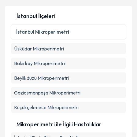
İstanbul İlçeleri
Kişisel verilerimin işlenmesine ilişkin
Aydınlatma
Metni
'ni okudum ve kişisel verilerimin belirtilen
İstanbul
Mikroperimetri
kapsamda işlenmesini kabul ediyorum.
Üsküdar
Mikroperimetri
Takvim Talebini Gönder
Bakırköy
Mikroperimetri
Beylikdüzü
Mikroperimetri
Gaziosmanpaşa
Mikroperimetri
Küçükçekmece
Mikroperimetri
Mikroperimetri ile İlgili Hastalıklar