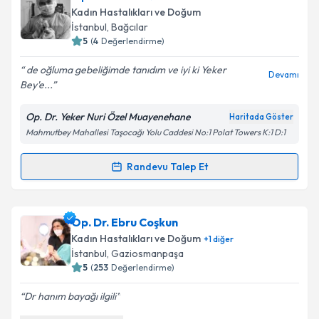
oluşturun. Size bu uzmandan randevu almanız için bir
Kadın Hastalıkları ve Doğum
takvim hazırlandığında e-posta ile bilgilendireceğiz.
İstanbul
, Bağcılar
5
(
4
Değerlendirme)
E-posta Adresiniz
de oğluma gebeliğimde tanıdım ve iyi ki Yeker
Devamı
Bey'e...
Op. Dr. Yeker Nuri Özel Muayenehane
Haritada Göster
Kişisel verilerimin işlenmesine ilişkin
Aydınlatma
Mahmutbey Mahallesi Taşocağı Yolu Caddesi No:1 Polat Towers K:1 D:1
Metni
'ni okudum ve kişisel verilerimin belirtilen
kapsamda işlenmesini kabul ediyorum.
Randevu Talep Et
Randevu Takvimi Talebi
Takvim Talebini Gönder
Op. Dr. Yeker Nuri
için randevu takvimi talebi
Op. Dr. Ebru Coşkun
oluşturun. Size bu uzmandan randevu almanız için bir
Kadın Hastalıkları ve Doğum
+
1
diğer
takvim hazırlandığında e-posta ile bilgilendireceğiz.
İstanbul
, Gaziosmanpaşa
5
(
253
Değerlendirme)
E-posta Adresiniz
Dr hanım bayağı ilgili