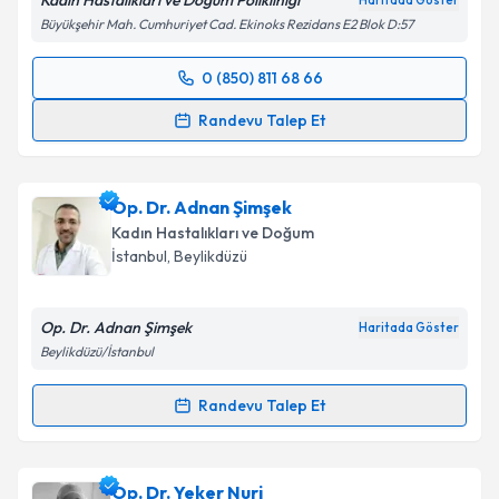
Kadın Hastalıkları ve Doğum Polikliniği
Haritada Göster
Büyükşehir Mah. Cumhuriyet Cad. Ekinoks Rezidans E2 Blok D:57
0 (850) 811 68 66
Randevu Takvimi Talebi
Randevu Talep Et
Op. Dr. Fatma Gençtürk Özer
için randevu takvimi
talebi oluşturun. Size bu uzmandan randevu almanız
Op. Dr. Adnan Şimşek
için bir takvim hazırlandığında e-posta ile
bilgilendireceğiz.
Kadın Hastalıkları ve Doğum
İstanbul
, Beylikdüzü
E-posta Adresiniz
Op. Dr. Adnan Şimşek
Haritada Göster
Beylikdüzü/İstanbul
Kişisel verilerimin işlenmesine ilişkin
Aydınlatma
Randevu Talep Et
Metni
'ni okudum ve kişisel verilerimin belirtilen
Randevu Takvimi Talebi
kapsamda işlenmesini kabul ediyorum.
Op. Dr. Adnan Şimşek
için randevu takvimi talebi
Op. Dr. Yeker Nuri
Takvim Talebini Gönder