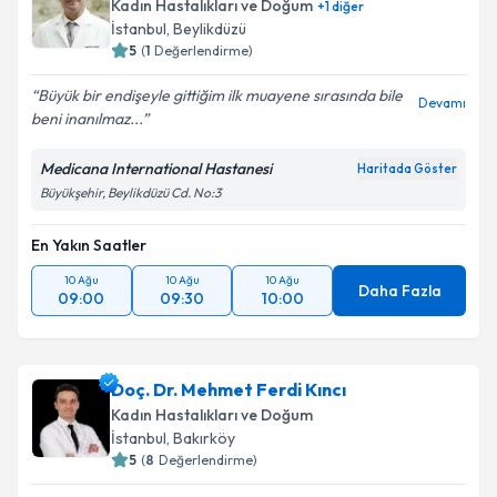
Kadın Hastalıkları ve Doğum
+
1
diğer
İstanbul
, Beylikdüzü
5
(
1
Değerlendirme)
Büyük bir endişeyle gittiğim ilk muayene sırasında bile
Devamı
beni inanılmaz...
Medicana International Hastanesi
Haritada Göster
Büyükşehir, Beylikdüzü Cd. No:3
En Yakın Saatler
10 Ağu
10 Ağu
10 Ağu
Daha Fazla
09:00
09:30
10:00
Doç. Dr. Mehmet Ferdi Kıncı
Kadın Hastalıkları ve Doğum
İstanbul
, Bakırköy
5
(
8
Değerlendirme)