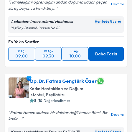
Hamileliğimi öğrendiğim andan doğuma kadar geçen
Devamı
süreç boyunca Ferdi Bey...
Acıbadem International Hastanesi
Haritada Göster
Yeşilköy, İstanbul Caddesi No:82
En Yakın Saatler
10 Ağu
10 Ağu
10 Ağu
Daha Fazla
09:00
09:30
10:00
Op. Dr. Fatma Gençtürk Özer
Kadın Hastalıkları ve Doğum
İstanbul
, Beylikdüzü
5
(
10
Değerlendirme)
Fatma Hanım sadece bir doktor değil bence ötesi. Bir
Devamı
kadın...