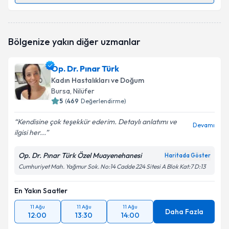
Yrd. Doç. Dr. Levent Mıhçıoğlu
için randevu takvimi
Bölgenize yakın diğer uzmanlar
talebi oluşturun. Size bu uzmandan randevu almanız
için bir takvim hazırlandığında e-posta ile
bilgilendireceğiz.
Op. Dr. Pınar Türk
Kadın Hastalıkları ve Doğum
E-posta Adresiniz
Bursa
, Nilüfer
5
(
469
Değerlendirme)
Kendisine çok teşekkür ederim. Detaylı anlatımı ve
Devamı
ilgisi her...
Kişisel verilerimin işlenmesine ilişkin
Aydınlatma
Metni
'ni okudum ve kişisel verilerimin belirtilen
kapsamda işlenmesini kabul ediyorum.
Op. Dr. Pınar Türk Özel Muayenehanesi
Haritada Göster
Cumhuriyet Mah. Yağmur Sok. No:14 Cadde 224 Sitesi A Blok Kat:7 D:13
Takvim Talebini Gönder
En Yakın Saatler
11 Ağu
11 Ağu
11 Ağu
Daha Fazla
12:00
13:30
14:00