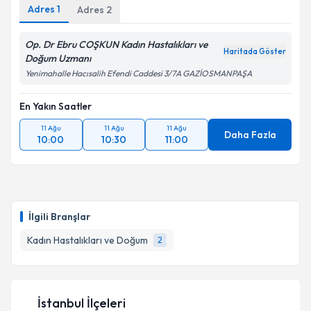
Adres
1
Adres
2
Kişisel verilerimin işlenmesine ilişkin
Aydınlatma
Metni
'ni okudum ve kişisel verilerimin belirtilen
Op. Dr Ebru COŞKUN Kadın Hastalıkları ve
Haritada Göster
kapsamda işlenmesini kabul ediyorum.
Doğum Uzmanı
Yenimahalle Hacısalih Efendi Caddesi 3/7A GAZİOSMANPAŞA
Takvim Talebini Gönder
En Yakın Saatler
11 Ağu
11 Ağu
11 Ağu
Daha Fazla
10:00
10:30
11:00
İlgili Branşlar
Kadın Hastalıkları ve Doğum
2
İstanbul İlçeleri