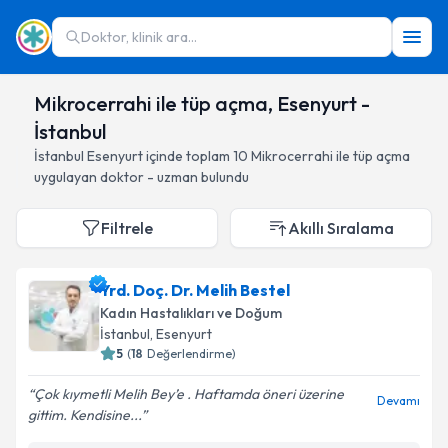
Doktor, klinik ara...
Mikrocerrahi ile tüp açma, Esenyurt -
İstanbul
İstanbul
Esenyurt
içinde toplam
10
Mikrocerrahi ile tüp açma
uygulayan doktor - uzman bulundu
Filtrele
Akıllı Sıralama
Yrd. Doç. Dr. Melih Bestel
Kadın Hastalıkları ve Doğum
İstanbul
, Esenyurt
5
(
18
Değerlendirme)
Çok kıymetli Melih Bey’e . Haftamda öneri üzerine
Devamı
gittim. Kendisine...