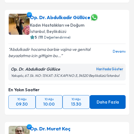
Op. Dr. Abdulkadir Güllüce
Kadın Hastalıkları ve Doğum
İstanbul
, Beylikdüzü
5
(
111
Değerlendirme)
Abdulkadir hocama barbie vajina ve genital
Devamı
beyazlatma icin gittigim bu...
Op. Dr. Abdulkadir Güllüce
Haritada Göster
Yakuplu, 67. Sk. NO: 13 KAT: 3 İC KAPI NO:3, 34520 Beylikdüzü/İstanbul
En Yakın Saatler
10 Ağu
10 Ağu
10 Ağu
Daha Fazla
09:30
10:00
13:30
Op. Dr. Murat Koç