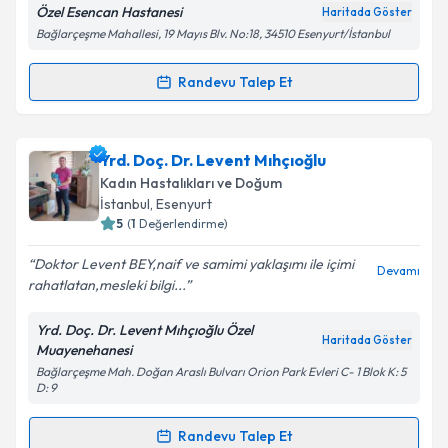
Özel Esencan Hastanesi
Haritada Göster
Bağlarçeşme Mahallesi, 19 Mayıs Blv. No:18, 34510 Esenyurt/İstanbul
Randevu Talep Et
Randevu Takvimi Talebi
Yrd. Doç. Dr. Melih Bestel
için randevu takvimi talebi
Yrd. Doç. Dr. Levent Mıhçıoğlu
oluşturun. Size bu uzmandan randevu almanız için bir
Kadın Hastalıkları ve Doğum
takvim hazırlandığında e-posta ile bilgilendireceğiz.
İstanbul
, Esenyurt
5
(
1
Değerlendirme)
E-posta Adresiniz
Doktor Levent BEY,naif ve samimi yaklaşımı ile içimi
Devamı
rahatlatan,mesleki bilgi...
Yrd. Doç. Dr. Levent Mıhçıoğlu Özel
Kişisel verilerimin işlenmesine ilişkin
Aydınlatma
Haritada Göster
Muayenehanesi
Metni
'ni okudum ve kişisel verilerimin belirtilen
Bağlarçeşme Mah. Doğan Araslı Bulvarı Orion Park Evleri C- 1 Blok K: 5
kapsamda işlenmesini kabul ediyorum.
D: 9
Randevu Talep Et
Takvim Talebini Gönder
Randevu Takvimi Talebi