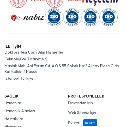
İLETİŞİM
Doktorsitesi Com Bilgi Hizmetleri
Teknoloji ve Ticaret A.Ş.
Maslak Mah. Ahi Evran Cd. A.O.S 55 Sokak No:2 Aksoy Plaza Giriş
Kat Kolektif House
İstanbul, Türkiye
SAĞLIK
PROFESYONELLER
Uzmanlar
Doktorlar İçin
Uzmanlık Alanları
Web Siteniz İçin
Hastalıklar
Kariyer
İşe Alım
Hizmetler