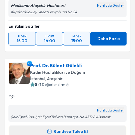
Medicana Ataşehir Hastanesi
Haritada Göster
Küçükbakkalköy, Vedat Günyol Cad.No 24
En Yakın Saatler
11 Ağu
11 Ağu
12 Ağu
Daha Fazla
15:00
16:00
15:00
Prof. Dr. Bülent Gülekli
Kadın Hastalıkları ve Doğum
İstanbul
, Ataşehir
5
(
1
Değerlendirme)
:)
Haritada Göster
Şair Eşref Cad. Şair Eşref Bulvarı Bizim apt. No:45 D:8 Alsancak
Randevu Talep Et
Randevu Takvimi Talebi