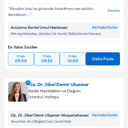
Kendimi özel ve güvende hissettiren can doktor. . .
Devamı
Kendisinin...
Avicenna Kartal Umut Hastanesi
Haritada Göster
Petroliş Mahallesi, Üsküdar Cd. No:45, 34862 Kartal/İstanbul,
En Yakın Saatler
10 Ağu
10 Ağu
10 Ağu
Daha Fazla
09:00
09:30
10:00
Op. Dr. Sibel Demir Ulupınar
Kadın Hastalıkları ve Doğum
İstanbul
, Maltepe
Op. Dr. Sibel Demir Ulupınar Muayenehanesi
Haritada Göster
Yavuz Sok. No:2 Bağdat Cad. Cevizli Mah.