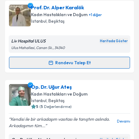
Prof. Dr. Alper Karalök
Kadın Hastalıkları ve Doğum
+
1
diğer
İstanbul
, Beşiktaş
Liv Hospital ULUS
Haritada Göster
Ulus Mahallesi, Canan Sk., 34340
Randevu Talep Et
Randevu Takvimi Talebi
Prof. Dr. Alper Karalök
için randevu takvimi talebi
Op. Dr. Uğur Ateş
oluşturun. Size bu uzmandan randevu almanız için bir
Kadın Hastalıkları ve Doğum
takvim hazırlandığında e-posta ile bilgilendireceğiz.
İstanbul
, Beşiktaş
5
(
5
Değerlendirme)
E-posta Adresiniz
Kendisi ile bir arkadaşım vasıtası ile tanıştım aslında.
Devamı
Arkadaşımın tüm...