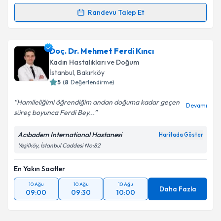
Randevu Talep Et
Randevu Takvimi Talebi
Op. Dr. Sibel Demir Ulupınar
için randevu takvimi
Doç. Dr. Mehmet Ferdi Kıncı
talebi oluşturun. Size bu uzmandan randevu almanız
Kadın Hastalıkları ve Doğum
için bir takvim hazırlandığında e-posta ile
İstanbul
, Bakırköy
bilgilendireceğiz.
5
(
8
Değerlendirme)
E-posta Adresiniz
Hamileliğimi öğrendiğim andan doğuma kadar geçen
Devamı
süreç boyunca Ferdi Bey...
Acıbadem International Hastanesi
Haritada Göster
Yeşilköy, İstanbul Caddesi No:82
Kişisel verilerimin işlenmesine ilişkin
Aydınlatma
Metni
'ni okudum ve kişisel verilerimin belirtilen
kapsamda işlenmesini kabul ediyorum.
En Yakın Saatler
10 Ağu
10 Ağu
10 Ağu
Daha Fazla
09:00
09:30
10:00
Takvim Talebini Gönder