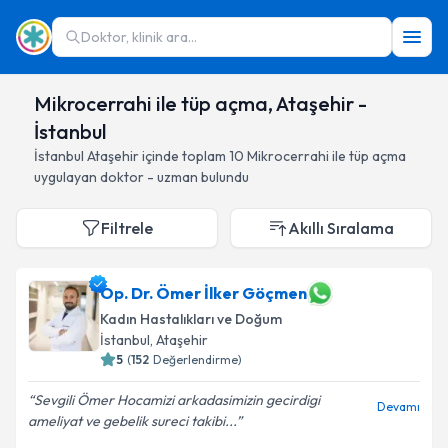
Doktor, klinik ara...
Mikrocerrahi ile tüp açma, Ataşehir -
İstanbul
İstanbul
Ataşehir
içinde toplam
10
Mikrocerrahi ile tüp açma
uygulayan doktor - uzman bulundu
Filtrele
Akıllı Sıralama
Op. Dr. Ömer İlker Göçmen
Kadın Hastalıkları ve Doğum
İstanbul
, Ataşehir
5
(
152
Değerlendirme)
Sevgili Ömer Hocamizi arkadasimizin gecirdigi
Devamı
ameliyat ve gebelik sureci takibi...