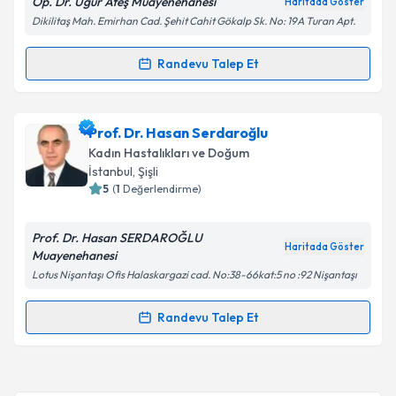
Op. Dr. Uğur Ateş Muayenehanesi
Haritada Göster
Kişisel verilerimin işlenmesine ilişkin
Aydınlatma
Dikilitaş Mah. Emirhan Cad. Şehit Cahit Gökalp Sk. No: 19A Turan Apt.
Metni
'ni okudum ve kişisel verilerimin belirtilen
kapsamda işlenmesini kabul ediyorum.
Randevu Talep Et
Randevu Takvimi Talebi
Takvim Talebini Gönder
Op. Dr. Uğur Ateş
için randevu takvimi talebi
Prof. Dr. Hasan Serdaroğlu
oluşturun. Size bu uzmandan randevu almanız için bir
Kadın Hastalıkları ve Doğum
takvim hazırlandığında e-posta ile bilgilendireceğiz.
İstanbul
, Şişli
5
(
1
Değerlendirme)
E-posta Adresiniz
Prof. Dr. Hasan SERDAROĞLU
Haritada Göster
Muayenehanesi
Lotus Nişantaşı Ofis Halaskargazi cad. No:38-66kat:5 no :92 Nişantaşı
Kişisel verilerimin işlenmesine ilişkin
Aydınlatma
Metni
'ni okudum ve kişisel verilerimin belirtilen
Randevu Talep Et
Randevu Takvimi Talebi
kapsamda işlenmesini kabul ediyorum.
Takvim Talebini Gönder
Prof. Dr. Hasan Serdaroğlu
için randevu takvimi