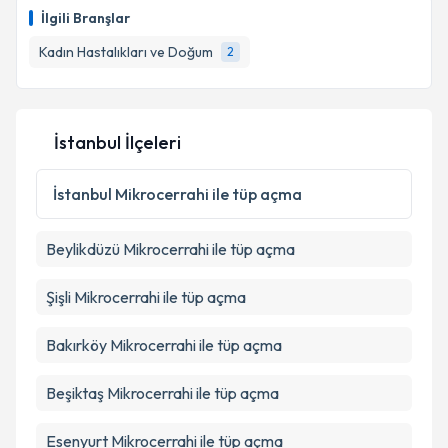
talebi oluşturun. Size bu uzmandan randevu almanız
İlgili Branşlar
için bir takvim hazırlandığında e-posta ile
bilgilendireceğiz.
Kadın Hastalıkları ve Doğum
2
E-posta Adresiniz
İstanbul İlçeleri
Kişisel verilerimin işlenmesine ilişkin
Aydınlatma
İstanbul
Mikrocerrahi ile tüp açma
Metni
'ni okudum ve kişisel verilerimin belirtilen
kapsamda işlenmesini kabul ediyorum.
Beylikdüzü
Mikrocerrahi ile tüp açma
Takvim Talebini Gönder
Şişli
Mikrocerrahi ile tüp açma
Bakırköy
Mikrocerrahi ile tüp açma
Beşiktaş
Mikrocerrahi ile tüp açma
Esenyurt
Mikrocerrahi ile tüp açma