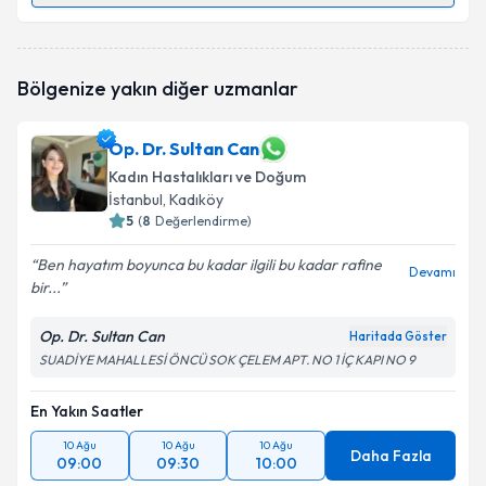
Prof. Dr. Bülent Gülekli
için randevu takvimi talebi
Bölgenize yakın diğer uzmanlar
oluşturun. Size bu uzmandan randevu almanız için bir
takvim hazırlandığında e-posta ile bilgilendireceğiz.
Op. Dr. Sultan Can
E-posta Adresiniz
Kadın Hastalıkları ve Doğum
İstanbul
, Kadıköy
5
(
8
Değerlendirme)
Kişisel verilerimin işlenmesine ilişkin
Aydınlatma
Ben hayatım boyunca bu kadar ilgili bu kadar rafine
Devamı
Metni
'ni okudum ve kişisel verilerimin belirtilen
bir...
kapsamda işlenmesini kabul ediyorum.
Op. Dr. Sultan Can
Haritada Göster
SUADİYE MAHALLESİ ÖNCÜ SOK ÇELEM APT. NO 1 İÇ KAPI NO 9
Takvim Talebini Gönder
En Yakın Saatler
10 Ağu
10 Ağu
10 Ağu
Daha Fazla
09:00
09:30
10:00