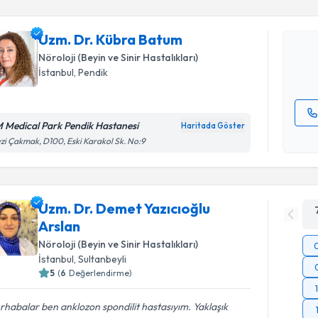
Uzm. Dr. 
Size bu uzm
Uzm. Dr. Kübra Batum
hazırlandığ
Nöroloji (Beyin ve Sinir Hastalıkları)
E-posta Ad
İstanbul
, Pendik
 Medical Park Pendik Hastanesi
Haritada Göster
Kişisel
zi Çakmak, D100, Eski Karakol Sk. No:9
okudum
işlenm
Uzm. Dr. Demet Yazıcıoğlu
Arslan
Nöroloji (Beyin ve Sinir Hastalıkları)
İstanbul
, Sultanbeyli
5
(
6
Değerlendirme)
habalar ben anklozon spondilit hastasıyım. Yaklaşık