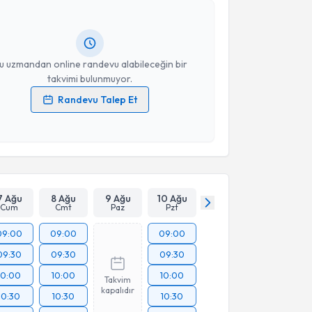
turun. Size bu uzmandan randevu almanız için bir
rlandığında e-posta ile bilgilendireceğiz.
resiniz
u uzmandan online randevu alabileceğin bir
takvimi bulunmuyor.
Randevu Talep Et
 verilerimin işlenmesine ilişkin
Aydınlatma Metni
'ni
 ve kişisel verilerimin belirtilen kapsamda
esini kabul ediyorum.
Takvim Talebini Gönder
7 Ağu
8 Ağu
9 Ağu
10 Ağu
Cum
Cmt
Paz
Pzt
09:00
09:00
09:00
09:30
09:30
09:30
10:00
10:00
10:00
Takvim
kapalıdır
10:30
10:30
10:30