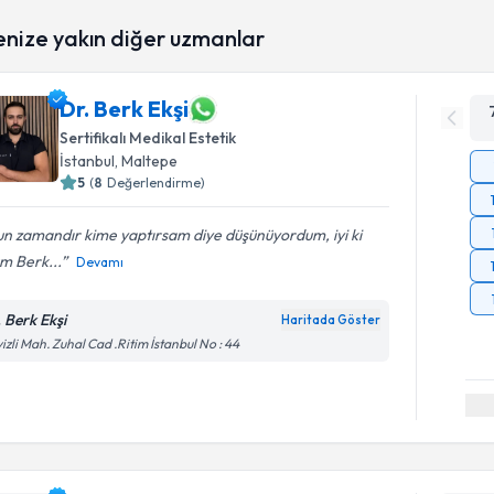
enize yakın diğer uzmanlar
Dr. Berk Ekşi
Sertifikalı Medikal Estetik
İstanbul
, Maltepe
5
(
8
Değerlendirme)
n zamandır kime yaptırsam diye düşünüyordum, iyi ki
m Berk...
Devamı
. Berk Ekşi
Haritada Göster
izli Mah. Zuhal Cad .Ritim İstanbul No : 44
Randevu T
Dr. Öğr. 