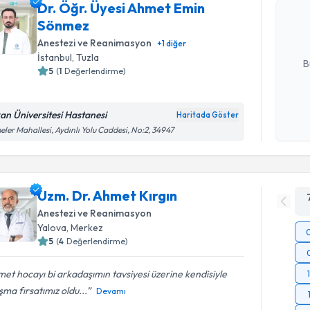
talebi oluş
Dr. Öğr. Üyesi Ahmet Emin
takvim hazı
Sönmez
Anestezi ve Reanimasyon
+
1
diğer
E-posta Ad
İstanbul
, Tuzla
B
5
(
1
Değerlendirme)
Kişisel
an Üniversitesi Hastanesi
Haritada Göster
okudum
eler Mahallesi, Aydınlı Yolu Caddesi, No:2, 34947
işlenm
Uzm. Dr. Ahmet Kırgın
Anestezi ve Reanimasyon
Yalova
, Merkez
5
(
4
Değerlendirme)
et hocayı bi arkadaşımın tavsiyesi üzerine kendisiyle
şma fırsatımız oldu...
Devamı