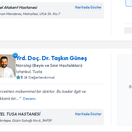
el Atakent Hastanesi
Haritada Göster
an Menderes, Mahallesi, Ufuk Sk. No:7
Randevu T
Yrd. Doç. 
Yrd. Doç. Dr. Taşkın Güneş
oluşturun. 
Nöroloji (Beyin ve Sinir Hastalıkları)
hazırlandığ
İstanbul
, Tuzla
5
(
6
Değerlendirme)
E-posta Ad
B
cekten mükemmel bir doktor. Bu kadar ilgili ve
kkanlı bir...
Devamı
Kişisel
okudum
EL TUSA HASTANESİ
Haritada Göster
Randevu T
işlenm
ıntepe, Güzin Sokağı No:6, 34959