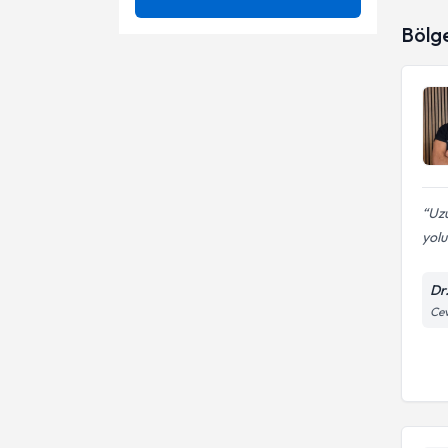
Fizyoterapi
Ağrı
Bölg
Ünvan
Migren tedavisi
Ağrı Kontrolü
3 boyutlu skolyoz tedavisi
ANKARA ÜNİVERSİTESİ
Ağrı Yönetimi
3D Schroth Terapi
OKAN ÜNİVERSİTESİ
Fzt.
Ağrısız Doğum (Epidural
Adet ağrısı
Anestezi)
Prof. Dr.
Ameliyatsız Bel Ağrısı Tedavisi
Ağrı tedavileri
Uzu
yolu
Ameliyatsız Bel Fıtığı Tedavisi
Ağrılı cinsel ilişki
Ameliyatsız Boyun Düzleşmesi
Dr
Ağrı
Tedavisi
Cev
Ameliyatsız Boyun Fıtığı
Akupresör Yöntemi ile
Tedavisi
Akupunktur
Ameliyatsız Boyun Kanal
Akupunktur ile Zayıflama
Darlığı Tedavisi
Akupunktur tedavisi