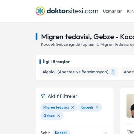
Uzmanlar
Klin
Migren tedavisi, Gebze - Koca
Kocaeli
Gebze
içinde toplam
10
Migren tedavisi
uy
İlgili Branşlar
Algoloji (Anestezi ve Reanimasyon)
Anes
1
Aktif Filtreler
Migren tedavisi
Kocaeli
Gebze
Biz
Şehir
Kocaeli