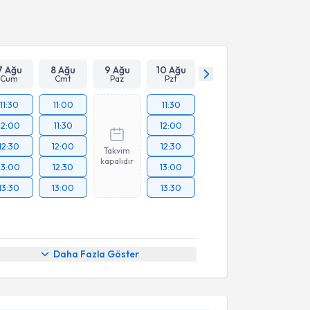
Takvim Talebini Gönder
7 Ağu
8 Ağu
9 Ağu
10 Ağu
Cum
Cmt
Paz
Pzt
11:30
11:00
11:30
12:00
11:30
12:00
12:30
12:00
12:30
Takvim
kapalıdır
13:00
12:30
13:00
13:30
13:00
13:30
akvimi Talebi
Daha Fazla Göster
Üyesi Ahmet Emin Sönmez
için randevu takvimi