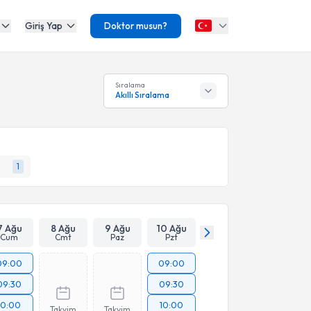
Giriş Yap
Doktor musun?
Sıralama
Akıllı Sıralama
1
7 Ağu
8 Ağu
9 Ağu
10 Ağu
Cum
Cmt
Paz
Pzt
09:00
09:00
09:30
09:30
10:00
10:00
Takvim
Takvim