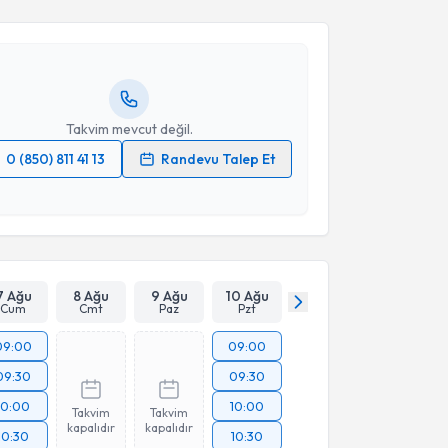
Kübra Batum
için randevu takvimi talebi oluşturun.
Takvim Talebini Gönder
andan randevu almanız için bir takvim
ında e-posta ile bilgilendireceğiz.
resiniz
Takvim mevcut değil.
0 (850) 811 41 13
Randevu Talep Et
 verilerimin işlenmesine ilişkin
Aydınlatma Metni
'ni
 ve kişisel verilerimin belirtilen kapsamda
esini kabul ediyorum.
Takvim Talebini Gönder
7 Ağu
8 Ağu
9 Ağu
10 Ağu
Cum
Cmt
Paz
Pzt
09:00
09:00
09:30
09:30
10:00
10:00
Takvim
Takvim
kapalıdır
kapalıdır
10:30
10:30