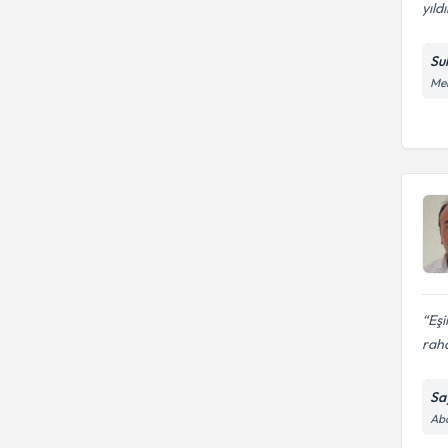
yıldı
Su
Meh
Eşi
raha
Sa
Abd