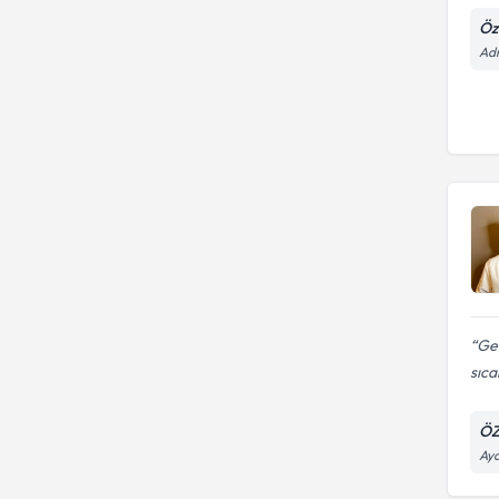
Öz
Adn
Ger
sıca
ÖZ
Ayd