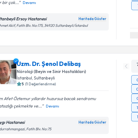
r bir çok...
Devamı
ltanbeyli Ersoy Hastanesi
Haritada Göster
met Akif, Fatih Blv. No:175, 34920 Sultanbeyli/İstanbul
Uzm. Dr. Şenol Delibaş
Nöroloji (Beyin ve Sinir Hastalıkları)
İstanbul
, Sultanbeyli
5
(
1
Değerlendirme)
m Afet Öztemur yıllardır huzursuz bacak sendromu
tsızlığı çekmekte ve...
Devamı
ygı Hastanesi
Haritada Göster
urrahmangazi, Fatih Blv. No:75