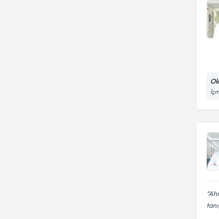
Ok
İçm
Ahm
tanı