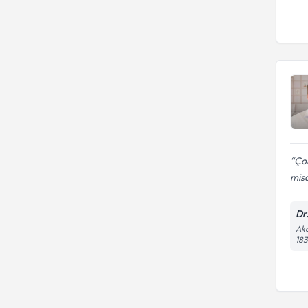
Çok
misa
Dr
Aka
183