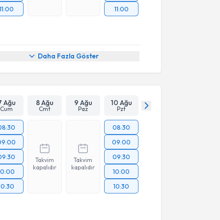
11:00
11:00
Daha Fazla Göster
7 Ağu
8 Ağu
9 Ağu
10 Ağu
Cum
Cmt
Paz
Pzt
08:30
08:30
09:00
09:00
09:30
09:30
Takvim
Takvim
kapalıdır
kapalıdır
10:00
10:00
10:30
10:30