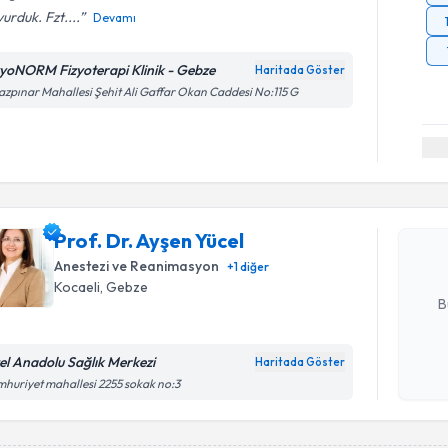
urduk. Fzt....
Devamı
zyoNORM Fizyoterapi Klinik - Gebze
Haritada Göster
azpınar Mahallesi Şehit Ali Gaffar Okan Caddesi No:115 G
Randevu T
Prof. Dr. 
bu uzmandan
Prof. Dr. Ayşen Yücel
posta ile bi
Anestezi ve Reanimasyon
+
1
diğer
E-posta Ad
Kocaeli
, Gebze
B
el Anadolu Sağlık Merkezi
Haritada Göster
Kişisel
huriyet mahallesi 2255 sokak no:3
okudum
işlenm