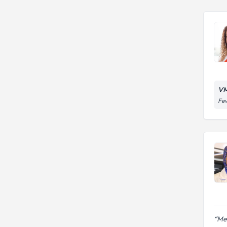
VM
Fev
Mer