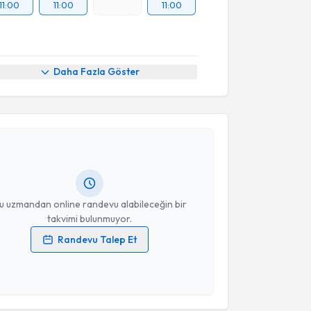
11:00
11:00
11:00
Daha Fazla Göster
akvimi Talebi
Dr. Taşkın Güneş
için randevu takvimi talebi
Size bu uzmandan randevu almanız için bir takvim
ında e-posta ile bilgilendireceğiz.
resiniz
u uzmandan online randevu alabileceğin bir
takvimi bulunmuyor.
Randevu Talep Et
 verilerimin işlenmesine ilişkin
Aydınlatma Metni
'ni
 ve kişisel verilerimin belirtilen kapsamda
akvimi Talebi
esini kabul ediyorum.