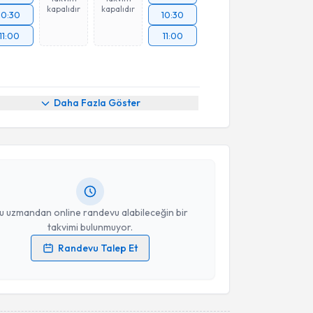
kapalıdır
kapalıdır
10:30
10:30
11:00
11:00
akvimi Talebi
Daha Fazla Göster
Ayşen Yücel
için randevu takvimi talebi oluşturun. Size
 randevu almanız için bir takvim hazırlandığında e-
lgilendireceğiz.
resiniz
u uzmandan online randevu alabileceğin bir
takvimi bulunmuyor.
Randevu Talep Et
 verilerimin işlenmesine ilişkin
Aydınlatma Metni
'ni
 ve kişisel verilerimin belirtilen kapsamda
esini kabul ediyorum.