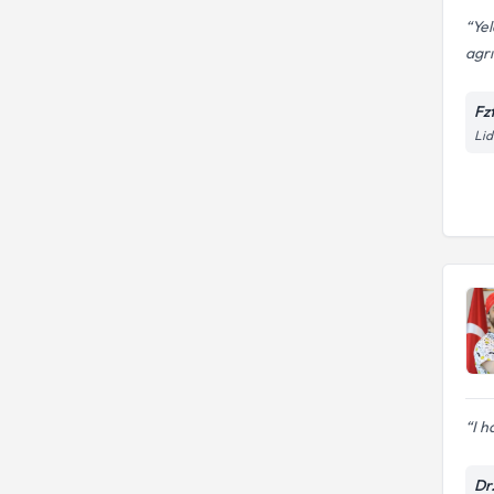
Yel
agrı
Fz
Lid
I h
Dr