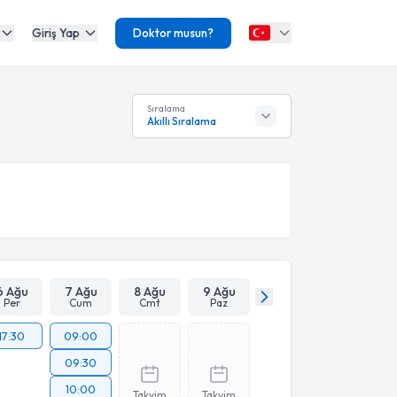
Giriş Yap
Doktor musun?
Sıralama
Akıllı Sıralama
6 Ağu
7 Ağu
8 Ağu
9 Ağu
Per
Cum
Cmt
Paz
17:30
09:00
09:30
10:00
Takvim
Takvim