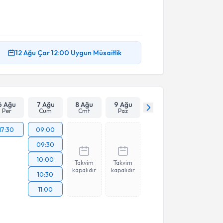
12 Ağu
Çar
12:00
Uygun Müsaitlik
6 Ağu
7 Ağu
8 Ağu
9 Ağu
Per
Cum
Cmt
Paz
17:30
09:00
09:30
10:00
Takvim
Takvim
kapalıdır
kapalıdır
10:30
11:00