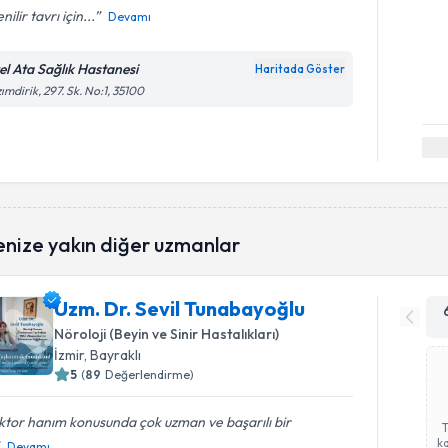
nilir tavrı için...
Devamı
el Ata Sağlık Hastanesi
Haritada Göster
ımdirik, 297. Sk. No:1, 35100
enize yakın diğer uzmanlar
Uzm. Dr. Sevil Tunabayoğlu
Nöroloji (Beyin ve Sinir Hastalıkları)
İzmir
, Bayraklı
5
(
89
Değerlendirme)
tor hanım konusunda çok uzman ve başarılı bir
ka
Devamı