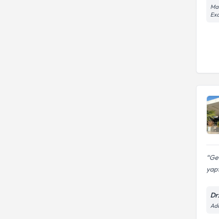
Man
Exc
Geç
yapt
Dr
Ada