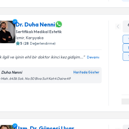
Dr. Duha Nenni
Sertifikalı Medikal Estetik
İzmir
, Karşıyaka
5
(
28
Değerlendirme)
 ilgili ve işinin ehli bir doktor ikinci kez gidişim...
Devamı
. Duha Nenni
Haritada Göster
ı Mah. 6436 Sok. No:50 Biva Suit Kat:4 Daire:49
Uzm. Dr. Günseri Uyar