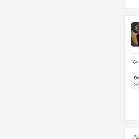
Çok
Dr
Yal