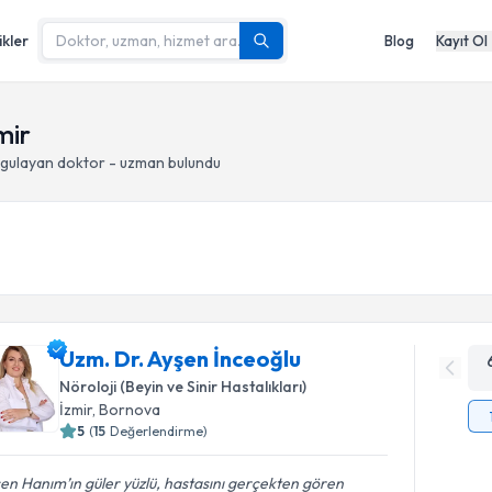
ikler
Blog
Kayıt Ol
mir
gulayan doktor - uzman bulundu
Uzm. Dr. Ayşen İnceoğlu
Nöroloji (Beyin ve Sinir Hastalıkları)
İzmir
, Bornova
5
(
15
Değerlendirme)
en Hanım’ın güler yüzlü, hastasını gerçekten gören