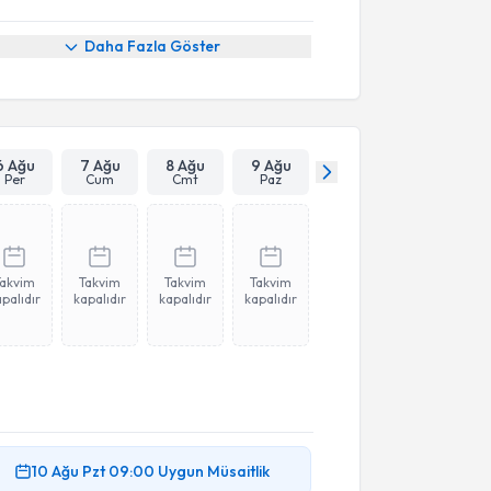
Daha Fazla Göster
6 Ağu
7 Ağu
8 Ağu
9 Ağu
Per
Cum
Cmt
Paz
Takvim
Takvim
Takvim
Takvim
palıdır
kapalıdır
kapalıdır
kapalıdır
10 Ağu
Pzt
09:00
Uygun Müsaitlik