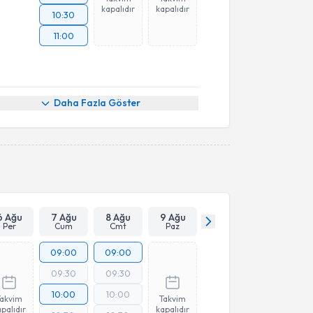
kapalıdır
kapalıdır
10:30
11:00
Daha Fazla Göster
6 Ağu
7 Ağu
8 Ağu
9 Ağu
Per
Cum
Cmt
Paz
09:00
09:00
09:30
09:30
10:00
10:00
Takvim
Takvim
palıdır
kapalıdır