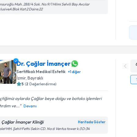
suroğlu Mah. 288/4 Sok. No:9/1 Hilmi Selvili Bay Avcılar
lusiveA Blok Kat:2 Daire:22
Dr. Çağlar İmançer
Sertifikalı Medikal Estetik
+
1
diğer
İzmir
, Bayraklı
5
(
2
Değerlendirme)
tiğimiz aylarda Çağlar beye dolgu ve botoks işlemleri
ırdım ve...
Devamı
. Çağlar İmançer Kliniği
Haritada Göster
let MH. Şehit Fethi Sekin CD. No:6 Ventus tower k:3 D:34