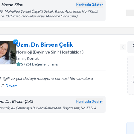
. Hasan Silav
Haritada Göster
tür Mahallesi Şevket Özçelik Sokak Yonca Apartman No:7 Kat:5
re: 10 (Gazi Ortaokulu karşısı Madame Coco üstü )
Uzm. Dr. Birsen Çelik
Nöroloji (Beyin ve Sinir Hastalıkları)
İzmir
, Konak
5
(
231
Değerlendirme)
 ilgili ve çok detaylı muayene sonrasi tüm sorulara
ka
..
Devamı
m. Dr. Birsen Çelik
Haritada Göster
ancak, Ali Çetinkaya Bulvarı Kültür Mah. Başarı Apt, No:37 D:4