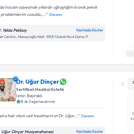
da hocam sayesinde yıllardır uğraştığim kronik pelvik
 problemlerim cozuldu,...
Devamı
t. Yelda Pekbay
Haritada Göster
er Centrio , Mansuroğlu Mah. 1593/1 Sokak No:4 Daire:71
Dr. Uğur Dinçer
Sertifikalı Medikal Estetik
İzmir
, Bayraklı
5
(
4
Değerlendirme)
ad a hair stem cell treatment at Dr. Uğur...
Devamı
ka
. Uğur Dinçer Muayenehanesi
Haritada Göster