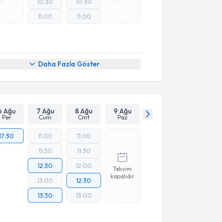
10:30
10:30
11:00
11:00
Daha Fazla Göster
6 Ağu
7 Ağu
8 Ağu
9 Ağu
Per
Cum
Cmt
Paz
17:30
11:00
11:00
11:30
11:30
12:30
12:00
Takvim
kapalıdır
13:00
12:30
13:30
13:00