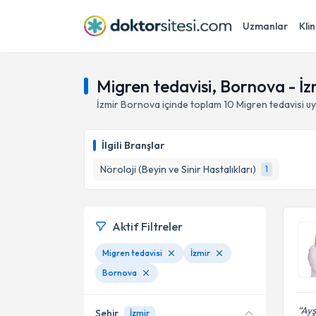
Uzmanlar
Klin
Migren tedavisi, Bornova - İz
İzmir
Bornova
içinde toplam
10
Migren tedavisi
uy
İlgili Branşlar
Nöroloji (Beyin ve Sinir Hastalıkları)
1
Aktif Filtreler
Migren tedavisi
İzmir
Bornova
Ayş
Şehir
İzmir