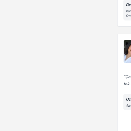
Dr
Kül
Dai
Çok
tek.
Uz
Als