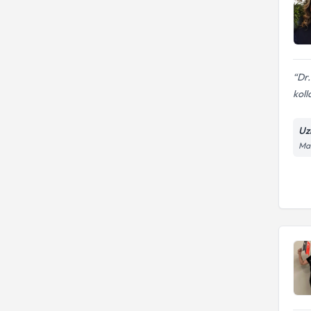
Dr.
koll
Uz
Man