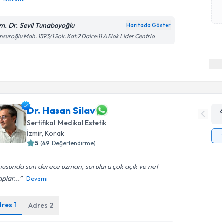
m. Dr. Sevil Tunabayoğlu
Haritada Göster
suroğlu Mah. 1593/1 Sok. Kat:2 Daire:11 A Blok Lider Centrio
Dr. Hasan Silav
Sertifikalı Medikal Estetik
İzmir
, Konak
5
(
49
Değerlendirme)
nusunda son derece uzman, sorulara çok açık ve net
plar...
Devamı
dres
1
Adres
2