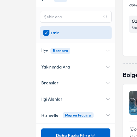
güve
Öz
Kaz
İzmir
İlçe
Bornova
Yakınımda Ara
Bölg
Branşlar
Konumuma yakın uzmanları
Konak
göster
Bayraklı
İlgi Alanları
Çiğli
Hizmetler
Migren tedavisi
Nöroloji (Beyin ve Sinir
Hastalıkları)
Karşıyaka
Dok
Mezuniyet
Akupunktur
Daha Fazla Filtre
Narlıdere
kişi