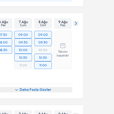
6 Ağu
7 Ağu
8 Ağu
9 Ağu
Per
Cum
Cmt
Paz
17:30
09:00
09:00
18:00
09:30
09:30
18:30
10:00
10:00
Takvim
kapalıdır
10:30
10:30
11:00
11:00
Daha Fazla Göster
6 Ağu
7 Ağu
8 Ağu
9 Ağu