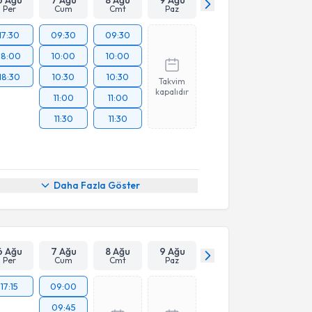
Per
Cum
Cmt
Paz
17:30
09:30
09:30
18:00
10:00
10:00
18:30
10:30
10:30
Takvim
kapalıdır
11:00
11:00
11:30
11:30
Daha Fazla Göster
6 Ağu
7 Ağu
8 Ağu
9 Ağu
Per
Cum
Cmt
Paz
17:15
09:00
09:45